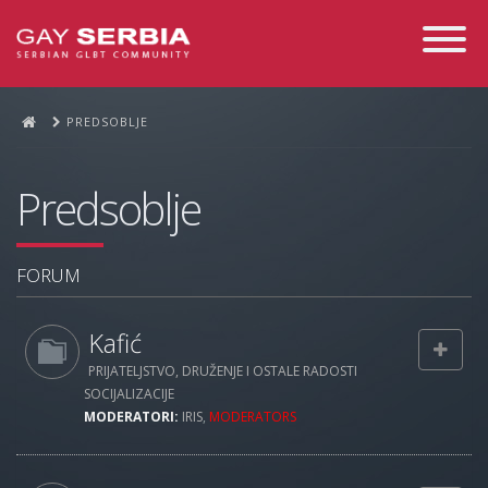
Toggle
Navigati
PREDSOBLJE
Predsoblje
FORUM
Kafić
PRIJATELJSTVO, DRUŽENJE I OSTALE RADOSTI
SOCIJALIZACIJE
MODERATORI:
IRIS
,
MODERATORS