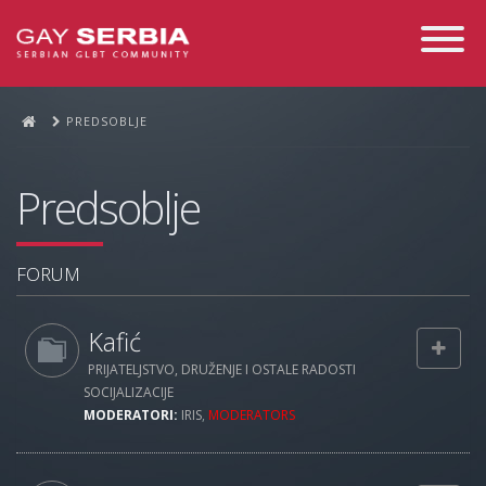
Toggle
Navigati
PREDSOBLJE
Predsoblje
FORUM
Kafić
PRIJATELJSTVO, DRUŽENJE I OSTALE RADOSTI
SOCIJALIZACIJE
MODERATORI:
IRIS
,
MODERATORS