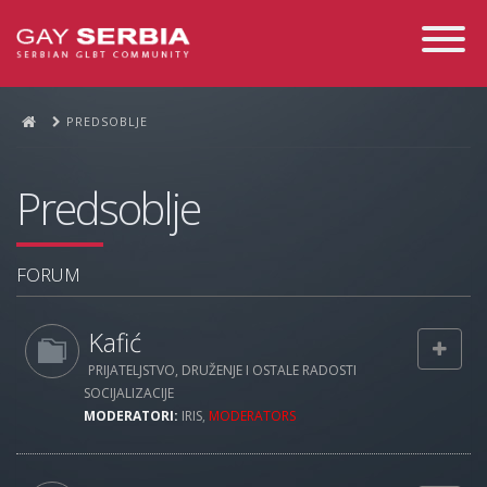
Toggle
Navigati
PREDSOBLJE
Predsoblje
FORUM
Kafić
PRIJATELJSTVO, DRUŽENJE I OSTALE RADOSTI
SOCIJALIZACIJE
MODERATORI:
IRIS
,
MODERATORS