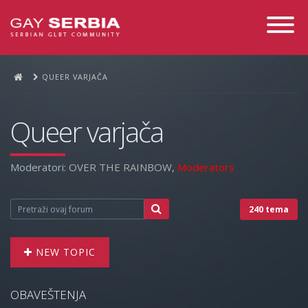
Toggle
Navigati
QUEER VARJAČA
Queer varjača
Moderatori:
OVER THE RAINBOW
,
Moderators
240 tema
NEW TOPIC
OBAVEŠTENJA