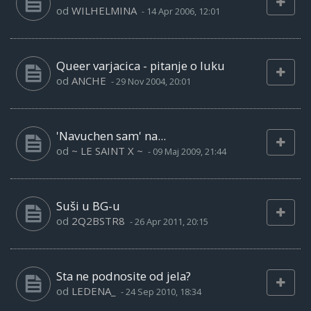
od
WILHELMINA
-
14 Apr 2006, 12:01
Queer varjacica - pitanje o luku
od
ANCHE
-
29 Nov 2004, 20:01
'Navuchen sam' na...
od
~ LE SAINT X ~
-
09 Maj 2009, 21:44
Suši u BG-u
od
2Q2BSTR8
-
26 Apr 2011, 20:15
Sta ne podnosite od jela?
od
LEDENA_
-
24 Sep 2010, 18:34