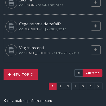
od
EGON
-
05 Feb 2007, 02:15
Čega ne sme da zafali?
od
MARVIN
-
13 Jun 2008, 22:17
Veg*n recepti
od
SPACE_ODDITY
-
11 Nov 2012, 21:51
240 tema
NEW TOPIC
1
2
3
4
5
6
Povratak na početnu stranu