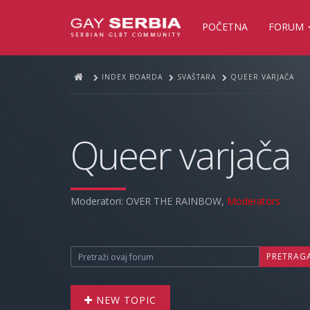
POČETNA
FORUM
INDEX BOARDA
SVAŠTARA
QUEER VARJAČA
Queer varjača
Moderatori:
OVER THE RAINBOW
,
Moderators
PRETRAG
NEW TOPIC