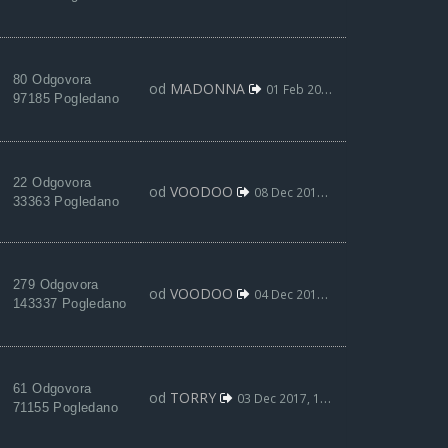
80 Odgovora
od
MADONNA
01 Feb 2018, 21:07
97185 Pogledano
22 Odgovora
od
VOODOO
08 Dec 2017, 21:56
33363 Pogledano
279 Odgovora
od
VOODOO
04 Dec 2017, 18:39
143337 Pogledano
61 Odgovora
od
TORRY
03 Dec 2017, 17:44
71155 Pogledano