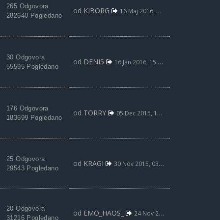
265 Odgovora
od
KIBORG
16 Maj 2016, 00:01
282640 Pogledano
30 Odgovora
od
DENI5
16 Jan 2016, 15:13
55595 Pogledano
176 Odgovora
od
TORRY
05 Dec 2015, 13:59
183699 Pogledano
25 Odgovora
od
KRAGI
30 Nov 2015, 03:41
29543 Pogledano
20 Odgovora
od
EMO_HAOS_
24 Nov 2015, 18:36
31216 Pogledano