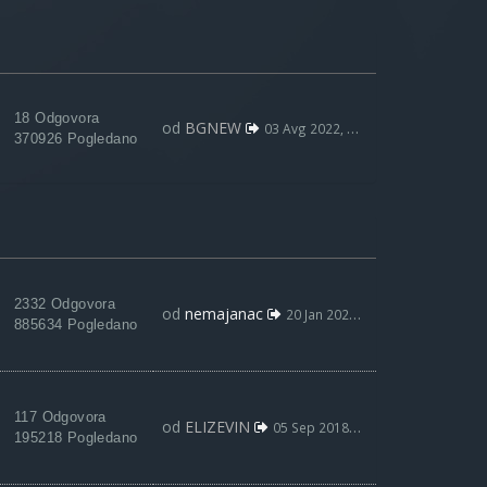
18 Odgovora
od
BGNEW
03 Avg 2022, 09:59
370926 Pogledano
2332 Odgovora
od
nemajanac
20 Jan 2021, 23:35
885634 Pogledano
117 Odgovora
od
ELIZEVIN
05 Sep 2018, 23:23
195218 Pogledano