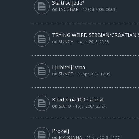
Sta ti se jede?
od
ESCOBAR
-
12 Okt 2006, 00:03
TRYING WEIRD SERBIAN/CROATIAN
od
SUNCE
-
14 Jan 2016, 23:35
Ljubitelji vina
od
SUNCE
-
05 Apr 2007, 17:35
Knedle na 100 nacina!
od
SIXTO
-
16 Jul 2007, 23:24
Prokelj
od
MADONNA
-
02 Nov 2015, 19:57