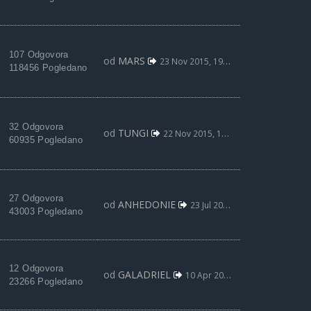
107 Odgovora
od
MARS
23 Nov 2015, 19:02
118456 Pogledano
32 Odgovora
od
TUNGI
22 Nov 2015, 18:53
60935 Pogledano
27 Odgovora
od
ANHEDONIE
23 Jul 2015, 21:49
43003 Pogledano
12 Odgovora
od
GALADRIEL
10 Apr 2015, 10:24
23266 Pogledano