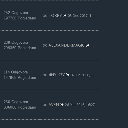
252 Odgovora
od
TORRY
03 Dec 2017, 13:59
197760 Pogledano
239 Odgovora
od
ALEXANDERMAGIC
05 Avg 2017, 19:02
299360 Pogledano
114 Odgovora
od
4NY K3Y
02 Jun 2016, 02:44
147968 Pogledano
260 Odgovora
od
AVEN
26 Maj 2016, 16:27
306080 Pogledano