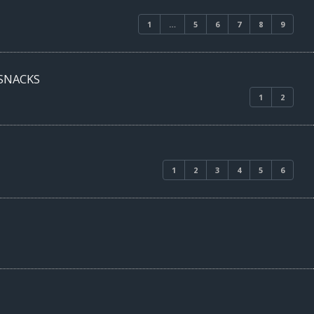
1
…
5
6
7
8
9
 SNACKS
1
2
1
2
3
4
5
6