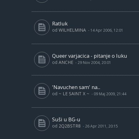
Ratluk
od
WILHELMINA
-
14 Apr 2006, 12:01
Queer varjacica - pitanje o luku
od
ANCHE
-
29 Nov 2004, 20:01
'Navuchen sam' na...
od
~ LE SAINT X ~
-
09 Maj 2009, 21:44
Suši u BG-u
od
2Q2BSTR8
-
26 Apr 2011, 20:15