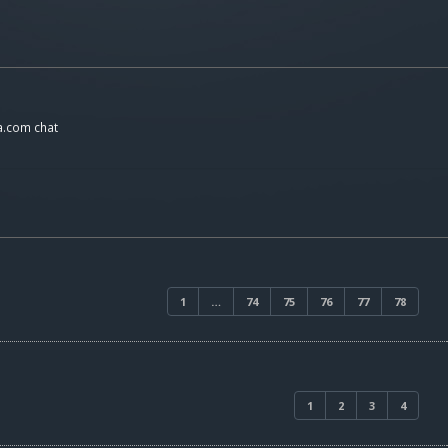
a.com chat
1
…
74
75
76
77
78
1
2
3
4