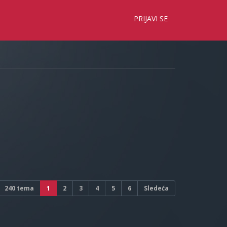
×
PRIJAVI SE
240 tema
1
2
3
4
5
6
Sledeća