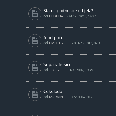
Sta ne podnosite od jela?
od
LEDENA_
-
24 Sep 2010, 18:34
food porn
od
EMO_HAOS_
-
08 Nov 2014, 09:32
Supa iz kesice
od
.L O S T
-
10 Maj 2007, 19:49
Cokolada
od
MARVIN
-
06 Dec 2004, 20:20