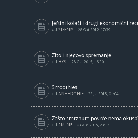
Jeftini kolači i drugi ekonomični rec
od
*DENI*
-
28 Okt 2012, 17:39
Zito i njegovo spremanje
od
HYS.
-
28 Okt 2015, 16:30
Smoothies
od
ANHEDONIE
-
22 Jul 2015, 01:04
Zašto smrznuto povrće nema okusa
od
2KUNE
-
03 Apr 2015, 23:13