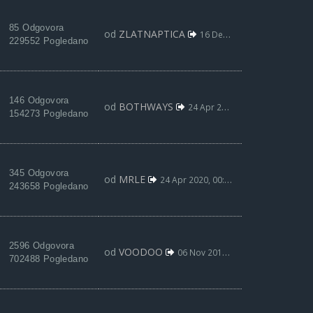
85 Odgovora
od
ZLATNAPTICA
16 Dec 2015, 21:19
229552 Pogledano
146 Odgovora
od
BOTHWAYS
24 Apr 2020, 18:21
154273 Pogledano
345 Odgovora
od
MRLE
24 Apr 2020, 00:15
243658 Pogledano
2596 Odgovora
od
VOODOO
06 Nov 2019, 21:50
702488 Pogledano