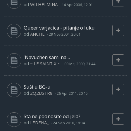
od
WILHELMINA
-
14 Apr 2006, 12:01
Queer varjacica - pitanje o luku
od
ANCHE
-
29 Nov 2004, 20:01
'Navuchen sam' na...
od
~ LE SAINT X ~
-
09 Maj 2009, 21:44
Suši u BG-u
od
2Q2BSTR8
-
26 Apr 2011, 20:15
Sta ne podnosite od jela?
od
LEDENA_
-
24 Sep 2010, 18:34