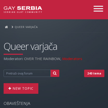
Toggle
Navigati
QUEER VARJAČA
Queer varjača
Moderatori:
OVER THE RAINBOW
,
Moderators
240 tema
NEW TOPIC
OBAVEŠTENJA