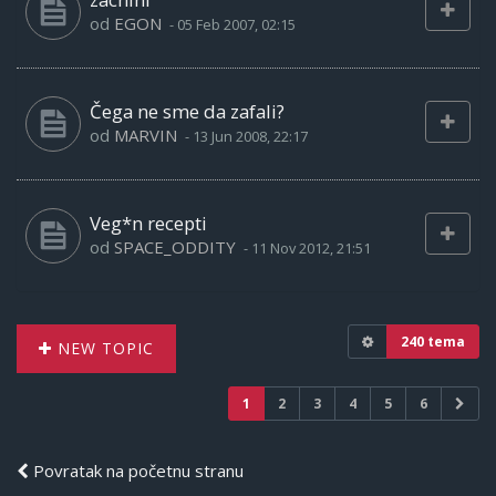
od
EGON
-
05 Feb 2007, 02:15
Čega ne sme da zafali?
od
MARVIN
-
13 Jun 2008, 22:17
Veg*n recepti
od
SPACE_ODDITY
-
11 Nov 2012, 21:51
240 tema
NEW TOPIC
1
2
3
4
5
6
Povratak na početnu stranu