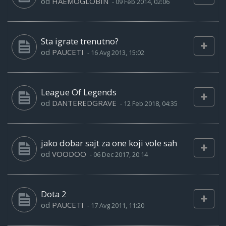
od
HAEMOGLOBIN
-
09 Feb 2014, 02:06
Sta igrate trenutno?
od
PAUCETI
-
16 Avg 2013, 15:02
League Of Legends
od
DANTEREDGRAVE
-
12 Feb 2018, 04:35
jako dobar sajt za one koji vole sah
od
VOODOO
-
06 Dec 2017, 20:14
Dota 2
od
PAUCETI
-
17 Avg 2011, 11:20