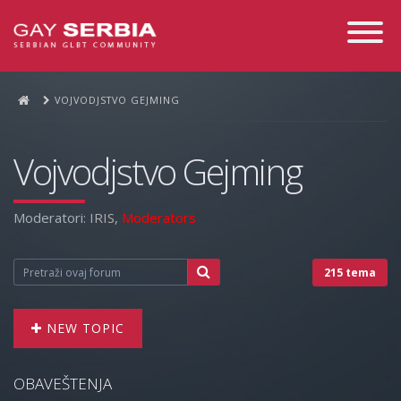
Toggle
Navigati
VOJVODJSTVO GEJMING
Vojvodjstvo Gejming
Moderatori:
IRIS
,
Moderators
215 tema
NEW TOPIC
OBAVEŠTENJA