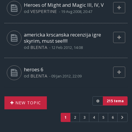
Heroes of Might and Magic III, IV, V
od
VESPERTINE
-
19 Avg 2008, 20:47
americka krscanska recenzija igre
skyrim, must see!!!!
od
BLENTA
-
12 Feb 2012, 14:08
heroes 6
od
BLENTA
-
09 Jan 2012, 22:09
215 tema
NEW TOPIC
1
2
3
4
5
6