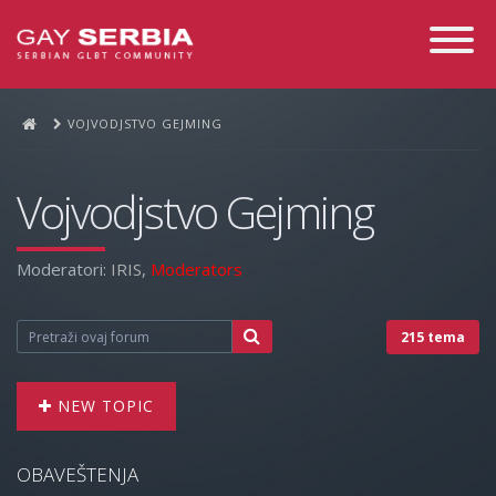
Toggle
Navigati
VOJVODJSTVO GEJMING
Vojvodjstvo Gejming
Moderatori:
IRIS
,
Moderators
215 tema
NEW TOPIC
OBAVEŠTENJA