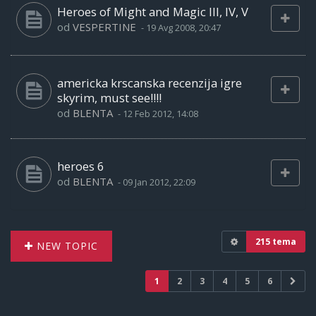
Heroes of Might and Magic III, IV, V
od
VESPERTINE
-
19 Avg 2008, 20:47
americka krscanska recenzija igre
skyrim, must see!!!!
od
BLENTA
-
12 Feb 2012, 14:08
heroes 6
od
BLENTA
-
09 Jan 2012, 22:09
215 tema
NEW TOPIC
1
2
3
4
5
6