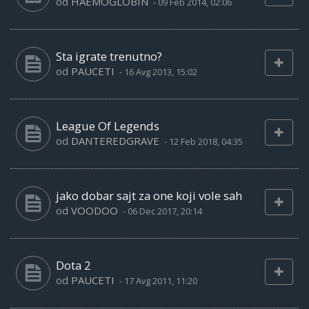
od
HAEMOGLOBIN
-
09 Feb 2014, 02:06
Sta igrate trenutno?
od
PAUCETI
-
16 Avg 2013, 15:02
League Of Legends
od
DANTEREDGRAVE
-
12 Feb 2018, 04:35
jako dobar sajt za one koji vole sah
od
VOODOO
-
06 Dec 2017, 20:14
Dota 2
od
PAUCETI
-
17 Avg 2011, 11:20