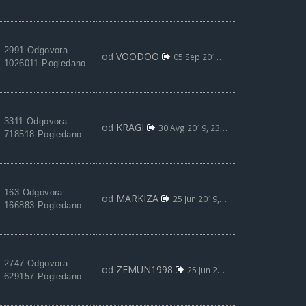
2991 Odgovora
od
VOODOO
05 Sep 2019, 00:31
1026011 Pogledano
3311 Odgovora
od
KRAGI
30 Avg 2019, 23:06
718518 Pogledano
163 Odgovora
od
MARKIZA
25 Jun 2019, 12:16
166883 Pogledano
2747 Odgovora
od
ZEMUN1998
25 Jun 2019, 01:21
629157 Pogledano