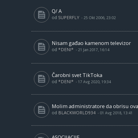
Q/ A
od
SUPERFLY
-
25 Okt 2006, 23:02
Nisam gađao kamenom televizor
od
*DENI*
-
21 Jan 2017, 16:14
Čarobni svet TikToka
od
*DENI*
-
17 Avg 2020, 19:34
Molim administratore da obrisu ovaj
od
BLACKWORLD934
-
01 Avg 2018, 13:41
ASOCIJACIJE