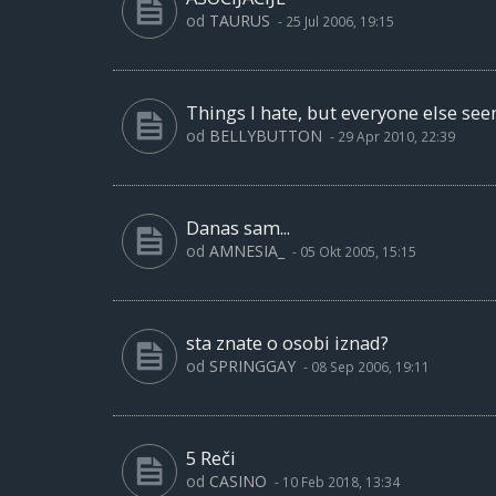
od
TAURUS
-
25 Jul 2006, 19:15
Things I hate, but everyone else see
od
BELLYBUTTON
-
29 Apr 2010, 22:39
Danas sam...
od
AMNESIA_
-
05 Okt 2005, 15:15
sta znate o osobi iznad?
od
SPRINGGAY
-
08 Sep 2006, 19:11
5 Reči
od
CASINO
-
10 Feb 2018, 13:34