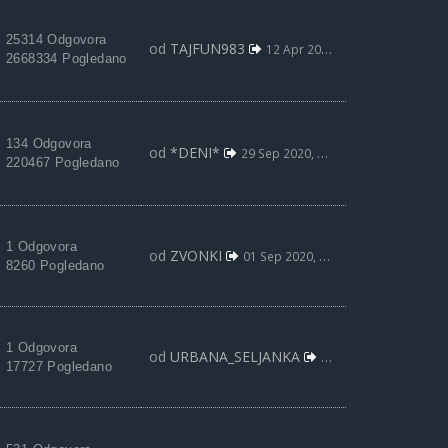
25314 Odgovora
od
TAJFUN983
12 Apr 2021, 19:19
2668334 Pogledano
134 Odgovora
od
*DENI*
29 Sep 2020, 09:31
220467 Pogledano
1 Odgovora
od
ZVONKI
01 Sep 2020, 09:00
8260 Pogledano
1 Odgovora
od
URBANA_SELJANKA
02 Maj 2020, 21:25
17727 Pogledano