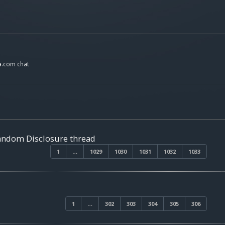
a.com chat
Random Disclosure thread
1
…
1029
1030
1031
1032
1033
1
…
302
303
304
305
306