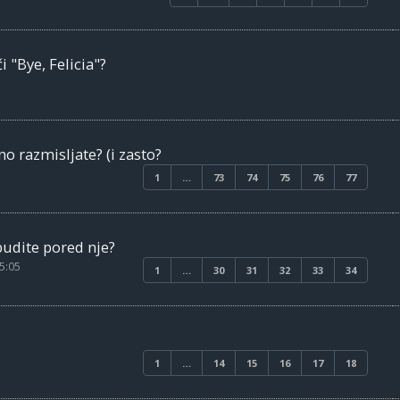
i "Bye, Felicia"?
 razmisljate? (i zasto?
1
…
73
74
75
76
77
obudite pored nje?
5:05
1
…
30
31
32
33
34
1
…
14
15
16
17
18