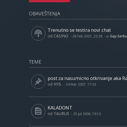
OBAVEŠTENJA
Trenutno se testira novi chat
od
CASINO
-
28 Feb 2021, 22:28
- u:
Gay-Serbi
TEME
post za nasumicno otkrivanje aka 
od
HYS.
-
24 Mar 2007, 17:33
KALADONT
od
TAURUS
-
25 Jul 2006, 19:13