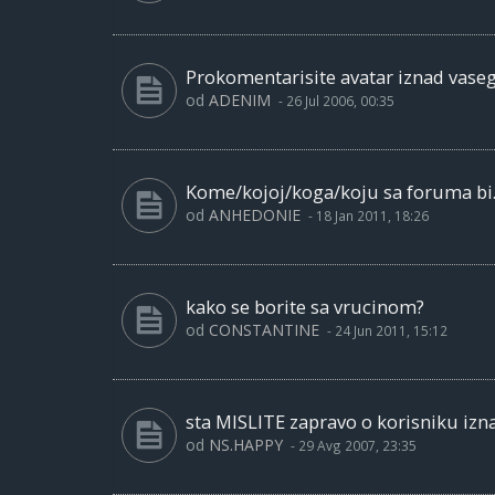
Prokomentarisite avatar iznad vase
od
ADENIM
-
26 Jul 2006, 00:35
Kome/kojoj/koga/koju sa foruma bi..
od
ANHEDONIE
-
18 Jan 2011, 18:26
kako se borite sa vrucinom?
od
CONSTANTINE
-
24 Jun 2011, 15:12
sta MISLITE zapravo o korisniku izn
od
NS.HAPPY
-
29 Avg 2007, 23:35