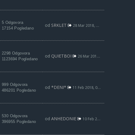
5 Odgovora
od
SRKLET
28 Mar 2018, 13:36
17154 Pogledano
2298 Odgovora
od
QUIETBOI
26 Mar 2018, 00:25
1123694 Pogledano
999 Odgovora
od
*DENI*
11 Feb 2018, 03:36
486201 Pogledano
530 Odgovora
od
ANHEDONIE
10 Feb 2018, 14:00
396955 Pogledano