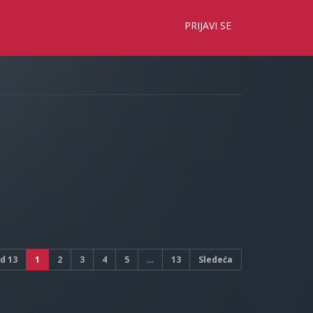
×
PRIJAVI SE
d
13
1
2
3
4
5
…
13
Sledeća