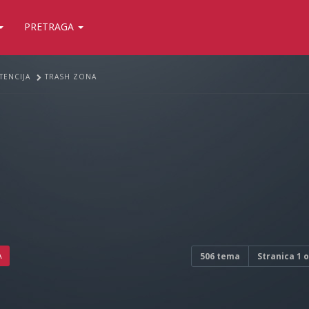
PRETRAGA
TENCIJA
TRASH ZONA
A
506 tema
Stranica
1
o