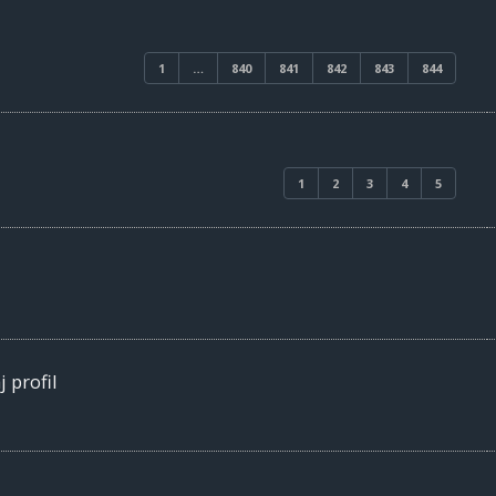
1
…
840
841
842
843
844
1
2
3
4
5
 profil