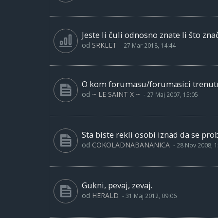
Jeste li čuli odnosno znate li što znač
od
SRKLET
-
27 Mar 2018, 14:44
O kom forumasu/forumasici trenutno
od
~ LE SAINT X ~
-
27 Maj 2007, 15:05
Sta biste rekli osobi iznad da se pr
od
COKOLADNABANANICA
-
28 Nov 2008, 1
Gukni, pevaj, zevaj.
od
HERALD
-
31 Maj 2012, 09:06