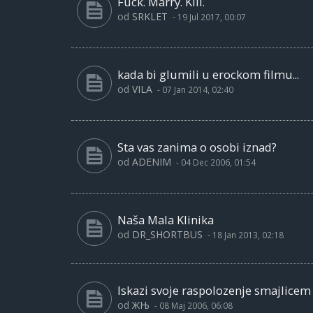
Fuck. Marry. Kill.
od
SRKLET
-
19 Jul 2017, 00:07
kada bi glumili u erockom filmu...
od
VILA
-
07 Jan 2014, 02:40
Sta vas zanima o osobi iznad?
od
ADENIM
-
04 Dec 2006, 01:54
Naša Mala Klinika
od
DR_SHORTBUS
-
18 Jan 2013, 02:18
Iskazi svoje raspolozenje smajlicem
od
ЖЊ
-
08 Maj 2006, 06:08