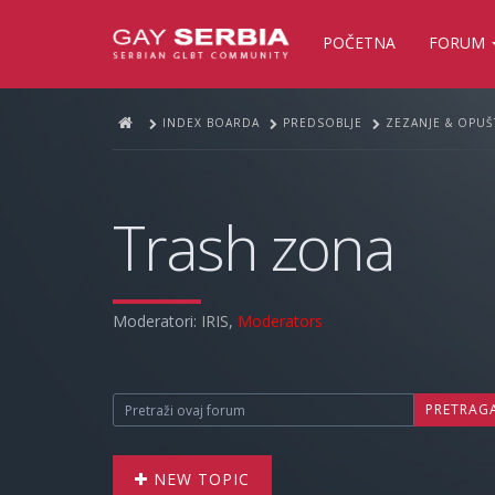
POČETNA
FORUM
INDEX BOARDA
PREDSOBLJE
ZEZANJE & OPUŠ
Trash zona
Moderatori:
IRIS
,
Moderators
PRETRAG
NEW TOPIC