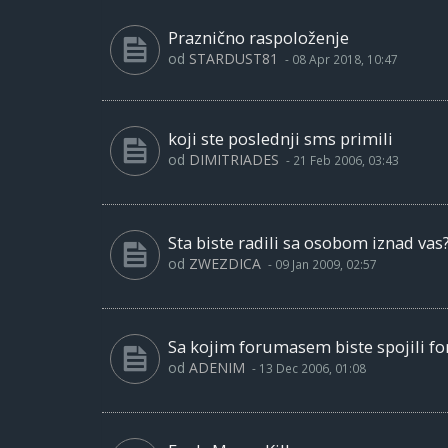
Praznično raspoloženje
od
STARDUST81
-
08 Apr 2018, 10:47
koji ste poslednji sms primili
od
DIMITRIADES
-
21 Feb 2006, 03:43
Sta biste radili sa osobom iznad vas
od
ZWEZDICA
-
09 Jan 2009, 02:57
Sa kojim forumasem biste spojili f
od
ADENIM
-
13 Dec 2006, 01:08