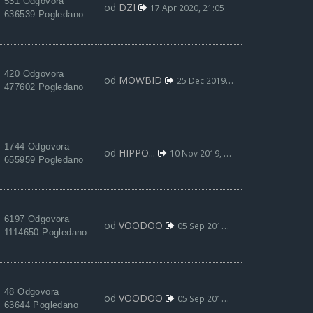
531 Odgovora
od
DZI
17 Apr 2020, 21:05
636539 Pogledano
420 Odgovora
od
MOWBID
25 Dec 2019, 12:01
477602 Pogledano
1744 Odgovora
od
HIPPO...
10 Nov 2019, 01:30
655959 Pogledano
6197 Odgovora
od
VOODOO
05 Sep 2019, 01:57
1114650 Pogledano
48 Odgovora
od
VOODOO
05 Sep 2019, 01:45
63644 Pogledano