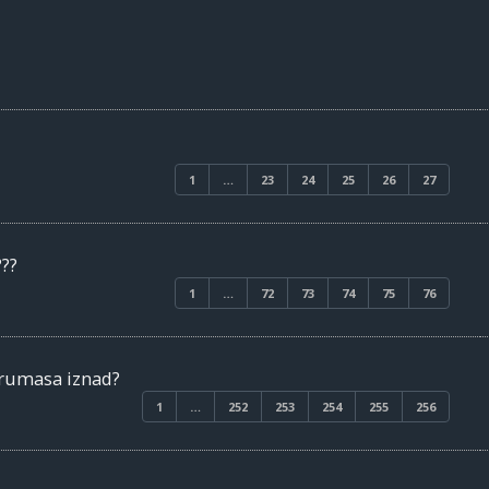
1
…
23
24
25
26
27
???
1
…
72
73
74
75
76
orumasa iznad?
1
…
252
253
254
255
256