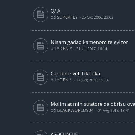
Q/ A
od
SUPERFLY
-
25 Okt 2006, 23:02
Nisam gađao kamenom televizor
od
*DENI*
-
21 Jan 2017, 16:14
Čarobni svet TikToka
od
*DENI*
-
17 Avg 2020, 19:34
Molim administratore da obrisu ovaj
od
BLACKWORLD934
-
01 Avg 2018, 13:41
ASOCIJACIJE