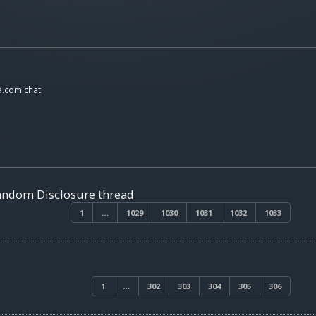
a.com chat
Random Disclosure thread
1
…
1029
1030
1031
1032
1033
1
…
302
303
304
305
306