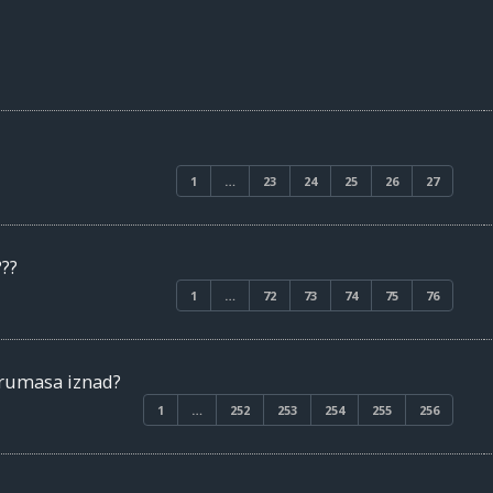
1
…
23
24
25
26
27
???
1
…
72
73
74
75
76
orumasa iznad?
1
…
252
253
254
255
256