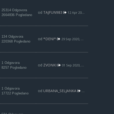
25314 Odgovora
od
TAJFUN983
12 Apr 2021, 19:19
2664836 Pogledano
134 Odgovora
od
*DENI*
29 Sep 2020, 09:31
220368 Pogledano
1 Odgovora
od
ZVONKI
01 Sep 2020, 09:00
8257 Pogledano
1 Odgovora
od
URBANA_SELJANKA
02 Maj 2020, 21:25
17722 Pogledano