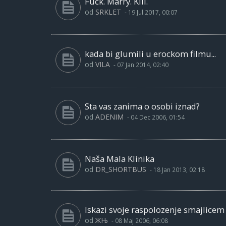
Fuck. Marry. Kill.
od
SRKLET
-
19 Jul 2017, 00:07
kada bi glumili u erockom filmu...
od
VILA
-
07 Jan 2014, 02:40
Sta vas zanima o osobi iznad?
od
ADENIM
-
04 Dec 2006, 01:54
Naša Mala Klinika
od
DR_SHORTBUS
-
18 Jan 2013, 02:18
Iskazi svoje raspolozenje smajlicem
od
ЖЊ
-
08 Maj 2006, 06:08