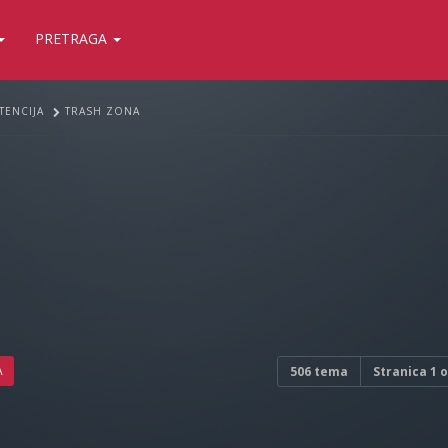
PRETRAGA
TENCIJA
TRASH ZONA
A
506 tema
Stranica
1
o