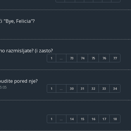
i "Bye, Felicia"?
 razmisljate? (i zasto?
1
…
73
74
75
76
77
obudite pored nje?
5:05
1
…
30
31
32
33
34
1
…
14
15
16
17
18