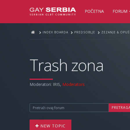
POČETNA
FORUM
INDEX BOARDA
PREDSOBLJE
ZEZANJE & OPUŠ
Trash zona
Moderatori:
IRIS
,
Moderators
PRETRAG
NEW TOPIC