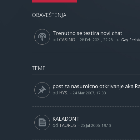
OBAVEŠTENJA
Trenutno se testira novi chat
od
CASINO
-
28 Feb 2021, 22:28
- u:
Gay-Serbi
TEME
post za nasumicno otkrivanje aka 
od
HYS.
-
24 Mar 2007, 17:33
KALADONT
od
TAURUS
-
25 Jul 2006, 19:13