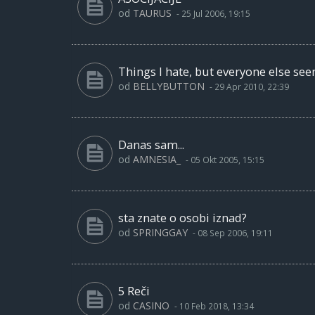
od
TAURUS
-
25 Jul 2006, 19:15
Things I hate, but everyone else see
od
BELLYBUTTON
-
29 Apr 2010, 22:39
Danas sam...
od
AMNESIA_
-
05 Okt 2005, 15:15
sta znate o osobi iznad?
od
SPRINGGAY
-
08 Sep 2006, 19:11
5 Reči
od
CASINO
-
10 Feb 2018, 13:34