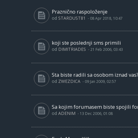
Praznično raspoloženje
od
STARDUST81
-
08 Apr 2018, 10:47
koji ste poslednji sms primili
od
DIMITRIADES
-
21 Feb 2006, 03:43
Sta biste radili sa osobom iznad vas
od
ZWEZDICA
-
09 Jan 2009, 02:57
Sa kojim forumasem biste spojili f
od
ADENIM
-
13 Dec 2006, 01:08