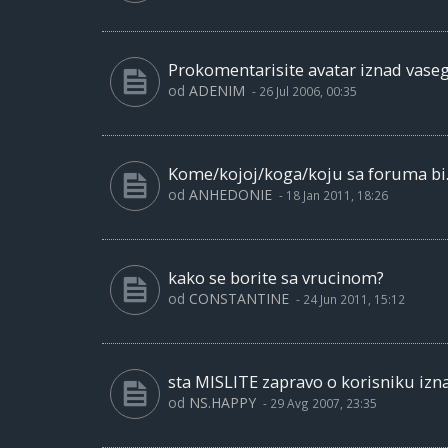
Prokomentarisite avatar iznad vase
od
ADENIM
-
26 Jul 2006, 00:35
Kome/kojoj/koga/koju sa foruma bi..
od
ANHEDONIE
-
18 Jan 2011, 18:26
kako se borite sa vrucinom?
od
CONSTANTINE
-
24 Jun 2011, 15:12
sta MISLITE zapravo o korisniku izn
od
NS.HAPPY
-
29 Avg 2007, 23:35