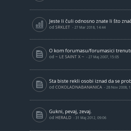
Jeste li čuli odnosno znate li što znač
od
SRKLET
-
27 Mar 2018, 14:44
O kom forumasu/forumasici trenutno
od
~ LE SAINT X ~
-
27 Maj 2007, 15:05
Sta biste rekli osobi iznad da se pr
od
COKOLADNABANANICA
-
28 Nov 2008, 1
Gukni, pevaj, zevaj.
od
HERALD
-
31 Maj 2012, 09:06