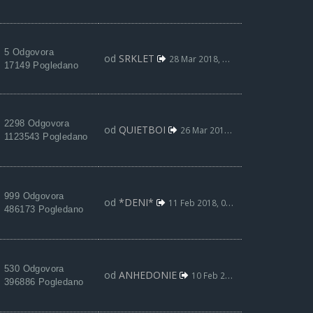
5 Odgovora
od
SRKLET
28 Mar 2018, 13:36
17149 Pogledano
2298 Odgovora
od
QUIETBOI
26 Mar 2018, 00:25
1123543 Pogledano
999 Odgovora
od
*DENI*
11 Feb 2018, 03:36
486173 Pogledano
530 Odgovora
od
ANHEDONIE
10 Feb 2018, 14:00
396886 Pogledano