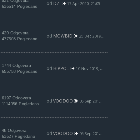
531 Odgovora
od
DZI
17 Apr 2020, 21:05
636514 Pogledano
420 Odgovora
od
MOWBID
25 Dec 2019, 12:01
477503 Pogledano
1744 Odgovora
od
HIPPO...
10 Nov 2019, 01:30
655758 Pogledano
6197 Odgovora
od
VOODOO
05 Sep 2019, 01:57
1114056 Pogledano
48 Odgovora
od
VOODOO
05 Sep 2019, 01:45
63627 Pogledano