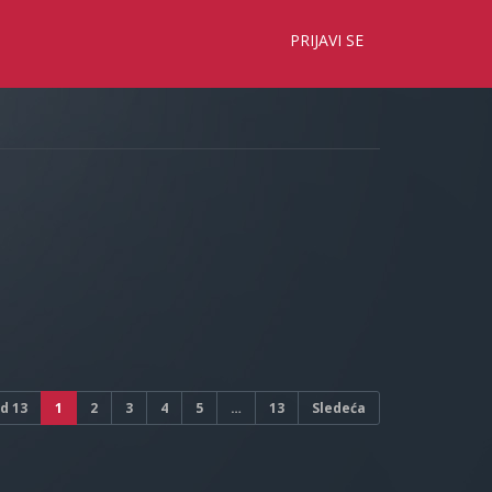
×
PRIJAVI SE
d
13
1
2
3
4
5
…
13
Sledeća