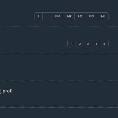
1
…
840
841
842
843
844
1
2
3
4
5
 profil