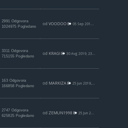
2991 Odgovora
od
VOODOO
05 Sep 2019, 00:31
1024975 Pogledano
3311 Odgovora
od
KRAGI
30 Avg 2019, 23:06
715155 Pogledano
163 Odgovora
od
MARKIZA
25 Jun 2019, 12:16
166858 Pogledano
2747 Odgovora
od
ZEMUN1998
25 Jun 2019, 01:21
625825 Pogledano