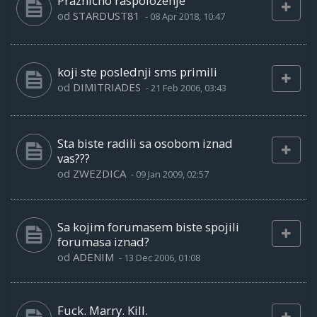
Praznično raspoloženje
od
STARDUST81
-
08 Apr 2018, 10:47
koji ste poslednji sms primili
od
DIMITRIADES
-
21 Feb 2006, 03:43
Sta biste radili sa osobom iznad
vas???
od
ZWEZDICA
-
09 Jan 2009, 02:57
Sa kojim forumasem biste spojili
forumasa iznad?
od
ADENIM
-
13 Dec 2006, 01:08
Fuck. Marry. Kill.