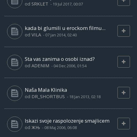
od
SRKLET
-
19 Jul 2017, 00:07
kada bi glumili u erockom filmu...
od
VILA
-
07 Jan 2014, 02:40
Sta vas zanima o osobi iznad?
od
ADENIM
-
04 Dec 2006, 01:54
Naša Mala Klinika
od
DR_SHORTBUS
-
18 Jan 2013, 02:18
Iskazi svoje raspolozenje smajlicem
od
ЖЊ
-
08 Maj 2006, 06:08