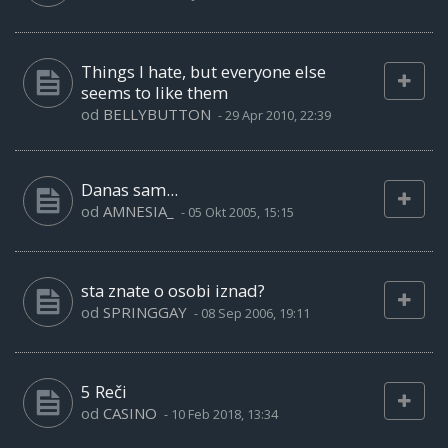
Things I hate, but everyone else
seems to like them
od
BELLYBUTTON
-
29 Apr 2010, 22:39
Danas sam...
od
AMNESIA_
-
05 Okt 2005, 15:15
sta znate o osobi iznad?
od
SPRINGGAY
-
08 Sep 2006, 19:11
5 Reči
od
CASINO
-
10 Feb 2018, 13:34