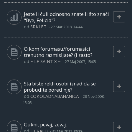
Jeste li čuli odnosno znate li što znači
"Bye, Felicia"?
od
SRKLET
-
27 Mar 2018, 14:44
O kom forumasu/forumasici
trenutno razmisljate? (i zasto?
od
~ LE SAINT X ~
-
27 Maj 2007, 15:05
Sta biste rekli osobi iznad da se
probudite pored nje?
od
COKOLADNABANANICA
-
28 Nov 2008,
15:05
Gukni, pevaj, zevaj.
od
HERALD
-
31 Maj 2012, 09:06