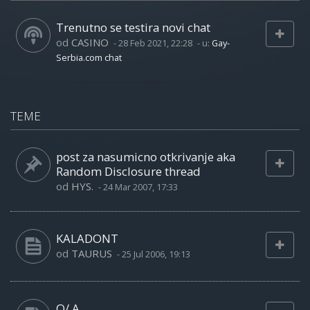
Trenutno se testira novi chat
od
CASINO
-
28 Feb 2021, 22:28
- u:
Gay-
Serbia.com chat
TEME
post za nasumicno otkrivanje aka
Random Disclosure thread
od
HYS.
-
24 Mar 2007, 17:33
KALADONT
od
TAURUS
-
25 Jul 2006, 19:13
Q/ A