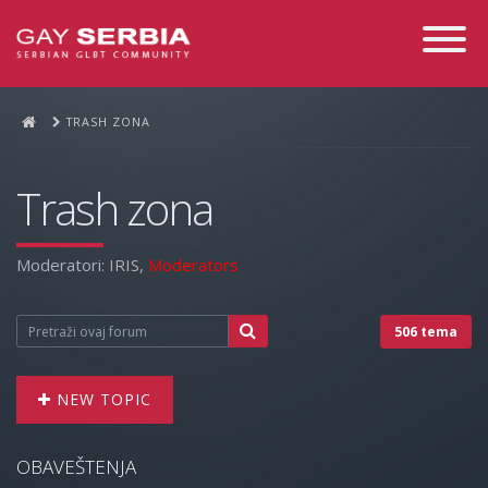
Toggle
Navigati
TRASH ZONA
Trash zona
Moderatori:
IRIS
,
Moderators
506 tema
NEW TOPIC
OBAVEŠTENJA