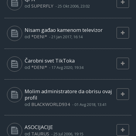
od
SUPERFLY
-
25 Okt 2006, 23:02
Nisam gađao kamenom televizor
od
*DENI*
-
21 Jan 2017, 16:14
Čarobni svet TikToka
od
*DENI*
-
17 Avg 2020, 19:34
Molim administratore da obrisu ovaj
profil
od
BLACKWORLD934
-
01 Avg 2018, 13:41
ASOCIJACIJE
od
TAURUS
-
25 Jul 2006, 19:15