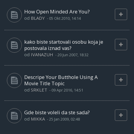
How Open Minded Are You?
od
BLADY
-
05 Okt 2010, 14:14
kako biste startovali osobu koja je
postovala iznad vas?
od
IVANAZUH
-
20 Jun 2007, 18:32
Descripe Your Butthole Using A
Movie Title Topic
od
SRKLET
-
09 Apr 2016, 14:51
Gde biste voleli da ste sada?
od
MIKKA
-
25 Jan 2009, 02:48