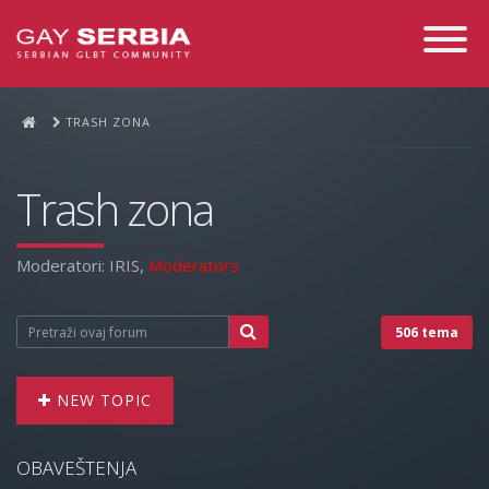
Toggle
Navigati
TRASH ZONA
Trash zona
Moderatori:
IRIS
,
Moderators
506 tema
NEW TOPIC
OBAVEŠTENJA