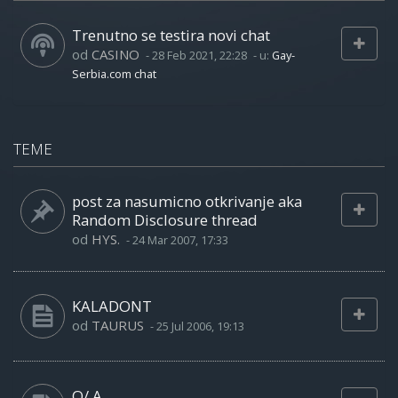
Trenutno se testira novi chat
od
CASINO
-
28 Feb 2021, 22:28
- u:
Gay-
Serbia.com chat
TEME
post za nasumicno otkrivanje aka
Random Disclosure thread
od
HYS.
-
24 Mar 2007, 17:33
KALADONT
od
TAURUS
-
25 Jul 2006, 19:13
Q/ A