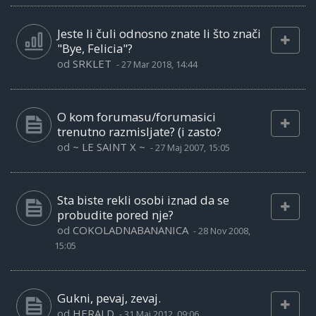
Jeste li čuli odnosno znate li što znači
"Bye, Felicia"?
od
SRKLET
-
27 Mar 2018, 14:44
O kom forumasu/forumasici
trenutno razmisljate? (i zasto?
od
~ LE SAINT X ~
-
27 Maj 2007, 15:05
Sta biste rekli osobi iznad da se
probudite pored nje?
od
COKOLADNABANANICA
-
28 Nov 2008,
15:05
Gukni, pevaj, zevaj.
od
HERALD
-
31 Maj 2012, 09:06