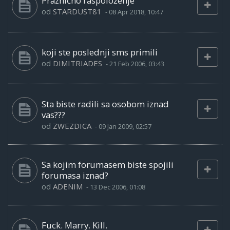
Praznično raspoloženje
od
STARDUST81
-
08 Apr 2018, 10:47
koji ste poslednji sms primili
od
DIMITRIADES
-
21 Feb 2006, 03:43
Sta biste radili sa osobom iznad
vas???
od
ZWEZDICA
-
09 Jan 2009, 02:57
Sa kojim forumasem biste spojili
forumasa iznad?
od
ADENIM
-
13 Dec 2006, 01:08
Fuck. Marry. Kill.