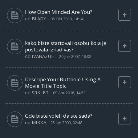
How Open Minded Are You?
od
BLADY
-
05 Okt 2010, 14:14
kako biste startovali osobu koja je
postovala iznad vas?
od
IVANAZUH
-
20 Jun 2007, 18:32
Descripe Your Butthole Using A
Movie Title Topic
od
SRKLET
-
09 Apr 2016, 14:51
Gde biste voleli da ste sada?
od
MIKKA
-
25 Jan 2009, 02:48