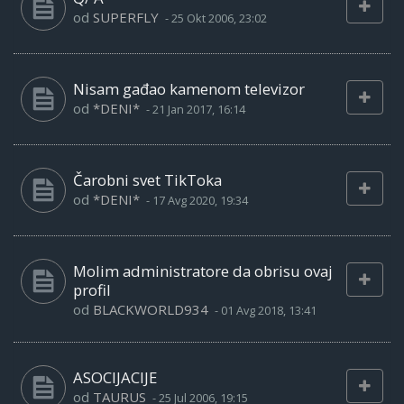
od
SUPERFLY
-
25 Okt 2006, 23:02
Nisam gađao kamenom televizor
od
*DENI*
-
21 Jan 2017, 16:14
Čarobni svet TikToka
od
*DENI*
-
17 Avg 2020, 19:34
Molim administratore da obrisu ovaj
profil
od
BLACKWORLD934
-
01 Avg 2018, 13:41
ASOCIJACIJE
od
TAURUS
-
25 Jul 2006, 19:15