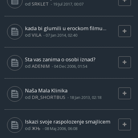
od
SRKLET
-
19 Jul 2017, 00:07
kada bi glumili u erockom filmu...
od
VILA
-
07 Jan 2014, 02:40
Sta vas zanima o osobi iznad?
od
ADENIM
-
04 Dec 2006, 01:54
Naša Mala Klinika
od
DR_SHORTBUS
-
18 Jan 2013, 02:18
Iskazi svoje raspolozenje smajlicem
od
ЖЊ
-
08 Maj 2006, 06:08