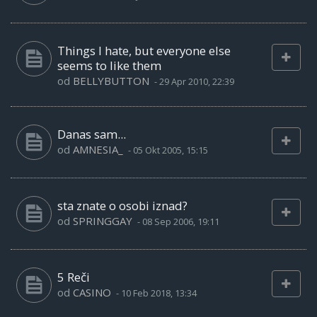
Things I hate, but everyone else
seems to like them
od
BELLYBUTTON
-
29 Apr 2010, 22:39
Danas sam...
od
AMNESIA_
-
05 Okt 2005, 15:15
sta znate o osobi iznad?
od
SPRINGGAY
-
08 Sep 2006, 19:11
5 Reči
od
CASINO
-
10 Feb 2018, 13:34