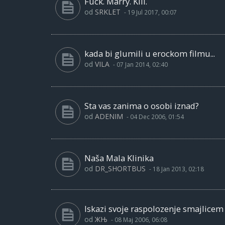
Fuck. Marry. Kill.
od
SRKLET
-
19 Jul 2017, 00:07
kada bi glumili u erockom filmu...
od
VILA
-
07 Jan 2014, 02:40
Sta vas zanima o osobi iznad?
od
ADENIM
-
04 Dec 2006, 01:54
Naša Mala Klinika
od
DR_SHORTBUS
-
18 Jan 2013, 02:18
Iskazi svoje raspolozenje smajlicem
od
ЖЊ
-
08 Maj 2006, 06:08