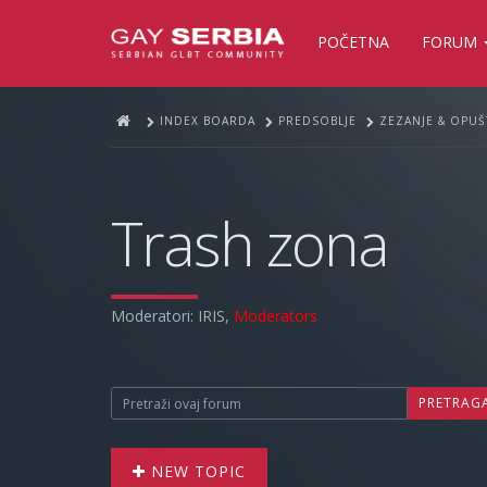
POČETNA
FORUM
INDEX BOARDA
PREDSOBLJE
ZEZANJE & OPUŠ
Trash zona
Moderatori:
IRIS
,
Moderators
PRETRAG
NEW TOPIC