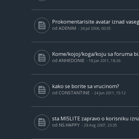
Prokomentarisite avatar iznad vase
od
ADENIM
-
26 Jul 2006, 00:35
Kome/kojoj/koga/koju sa foruma bi..
od
ANHEDONIE
-
18 Jan 2011, 18:26
kako se borite sa vrucinom?
od
CONSTANTINE
-
24 Jun 2011, 15:12
sta MISLITE zapravo o korisniku izn
od
NS.HAPPY
-
29 Avg 2007, 23:35