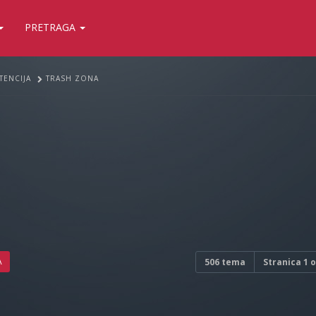
PRETRAGA
TENCIJA
TRASH ZONA
A
506 tema
Stranica
1
o