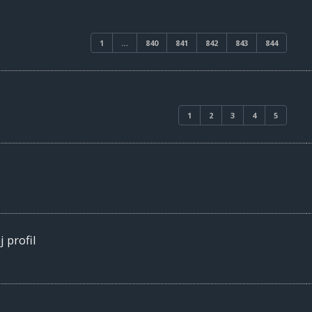
1
…
840
841
842
843
844
1
2
3
4
5
 profil