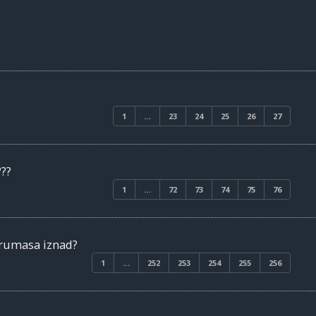
1
…
23
24
25
26
27
???
1
…
72
73
74
75
76
orumasa iznad?
1
…
252
253
254
255
256