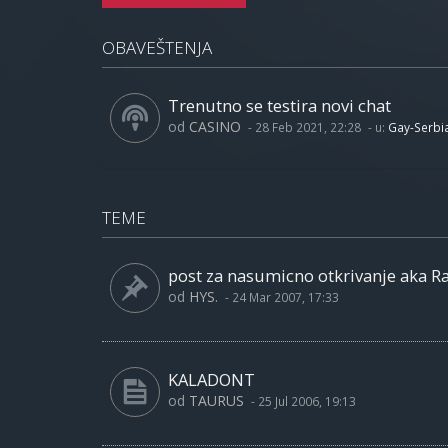
OBAVEŠTENJA
Trenutno se testira novi chat
od
CASINO
-
28 Feb 2021, 22:28
- u:
Gay-Serbi
TEME
post za nasumicno otkrivanje aka 
od
HYS.
-
24 Mar 2007, 17:33
KALADONT
od
TAURUS
-
25 Jul 2006, 19:13