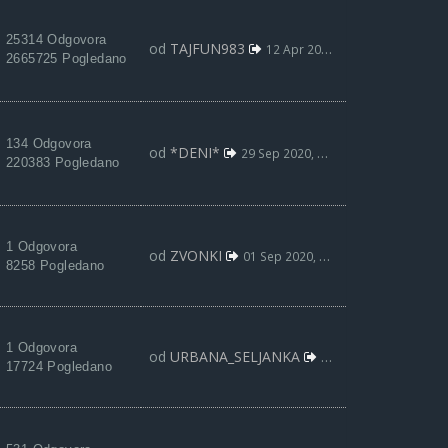
25314 Odgovora
od
TAJFUN983
12 Apr 2021, 19:19
2665725 Pogledano
134 Odgovora
od
*DENI*
29 Sep 2020, 09:31
220383 Pogledano
1 Odgovora
od
ZVONKI
01 Sep 2020, 09:00
8258 Pogledano
1 Odgovora
od
URBANA_SELJANKA
02 Maj 2020, 21:25
17724 Pogledano