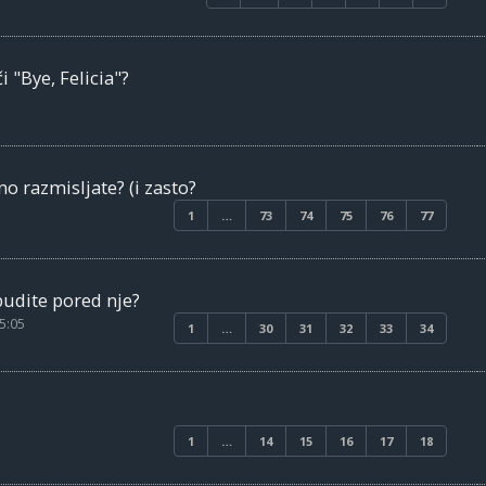
i "Bye, Felicia"?
 razmisljate? (i zasto?
1
…
73
74
75
76
77
obudite pored nje?
5:05
1
…
30
31
32
33
34
1
…
14
15
16
17
18