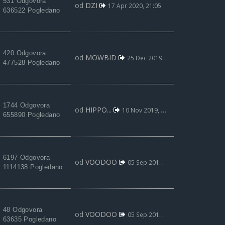
531 Odgovora
od
DZI
17 Apr 2020, 21:05
636522 Pogledano
420 Odgovora
od
MOWBID
25 Dec 2019, 12:01
477528 Pogledano
1744 Odgovora
od
HIPPO...
10 Nov 2019, 01:30
655890 Pogledano
6197 Odgovora
od
VOODOO
05 Sep 2019, 01:57
1114138 Pogledano
48 Odgovora
od
VOODOO
05 Sep 2019, 01:45
63635 Pogledano