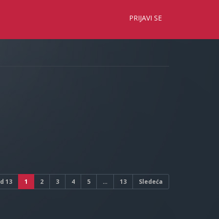
×
PRIJAVI SE
d
13
1
2
3
4
5
…
13
Sledeća