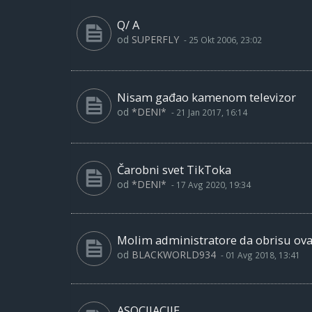
Q/ A
od
SUPERFLY
-
25 Okt 2006, 23:02
Nisam gađao kamenom televizor
od
*DENI*
-
21 Jan 2017, 16:14
Čarobni svet TikToka
od
*DENI*
-
17 Avg 2020, 19:34
Molim administratore da obrisu ovaj
od
BLACKWORLD934
-
01 Avg 2018, 13:41
ASOCIJACIJE