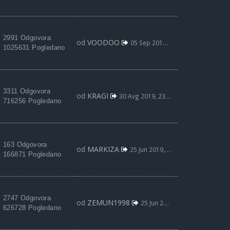
2991 Odgovora
od
VOODOO
05 Sep 2019, 00:31
1025631 Pogledano
3311 Odgovora
od
KRAGI
30 Avg 2019, 23:06
716256 Pogledano
163 Odgovora
od
MARKIZA
25 Jun 2019, 12:16
166871 Pogledano
2747 Odgovora
od
ZEMUN1998
25 Jun 2019, 01:21
626728 Pogledano