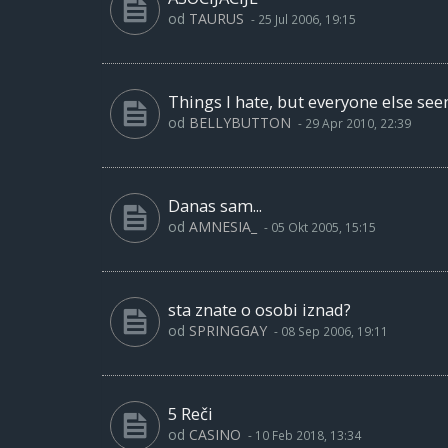
od
TAURUS
-
25 Jul 2006, 19:15
Things I hate, but everyone else see
od
BELLYBUTTON
-
29 Apr 2010, 22:39
Danas sam...
od
AMNESIA_
-
05 Okt 2005, 15:15
sta znate o osobi iznad?
od
SPRINGGAY
-
08 Sep 2006, 19:11
5 Reči
od
CASINO
-
10 Feb 2018, 13:34