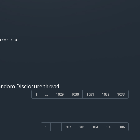
a.com chat
Random Disclosure thread
1
…
1029
1030
1031
1032
1033
1
…
302
303
304
305
306