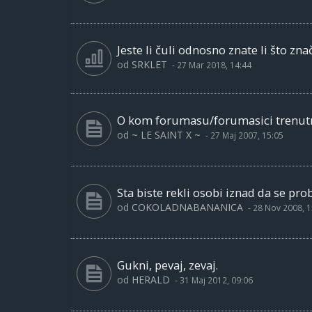
Jeste li čuli odnosno znate li što znač
od
SRKLET
-
27 Mar 2018, 14:44
O kom forumasu/forumasici trenutno
od
~ LE SAINT X ~
-
27 Maj 2007, 15:05
Sta biste rekli osobi iznad da se pr
od
COKOLADNABANANICA
-
28 Nov 2008, 1
Gukni, pevaj, zevaj.
od
HERALD
-
31 Maj 2012, 09:06