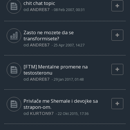
chit chat topic
od
ANDRE87
-
08 Feb 2007, 00:31
Zasto ne mozete da se
transformisete?
od
ANDRE87
-
25 Apr 2007, 14:27
[FTM] Mentalne promene na
testosteronu
od
ANDRE87
-
29 Jan 2017, 01:48
Privlače me Shemale i devojke sa
strapon-om.
od
KURTON97
-
22 Okt 2015, 17:36