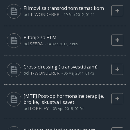
Filmovi sa transrodnom tematikom
od
T-WONDERER
-
19 Feb 2012, 01:11
Pitanje za FTM
od
SFERA
-
14 Dec 2013, 21:09
Cross-dressing ( transvestitizam)
od
T-WONDERER
-
06 Maj 2011, 01:43
[MTF] Post-op hormonalne terapije,
brojke, iskustva i saveti
od
LORELEY
-
03 Apr 2018, 02:04