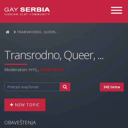
Toggle
Navigati
TRANSRODNO, QUEER, ...
Transrodno, Queer, ...
Moderatori:
HYS.
,
Moderators
342 tema
NEW TOPIC
OBAVEŠTENJA