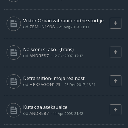
Viktor Orban zabranio rodne studije
od
ZEMUN1998
-
21 Avg 2019, 21:13
Na sceni si ako...(trans)
od
ANDRE87
-
12 Okt 2007, 17:12
Detransition- moja realnost
od
HEKSAGON123
-
25 Dec 2017, 18:21
Kutak za aseksualce
od
ANDRE87
-
11 Apr 2008, 21:42