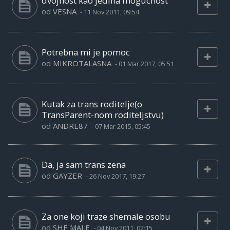
dvojnost kao jedina mogucnost
od
VESNA
-
11 Nov 2011, 09:54
Potrebna mi je pomoc
od
MIKROTALASNA
-
01 Mar 2017, 05:51
Kutak za trans roditelje(o
TransParent-nom roditeljstvu)
od
ANDRE87
-
07 Mar 2015, 05:45
Da, ja sam trans zena
od
GAYZER
-
26 Nov 2017, 19:27
Za one koji traze shemale osobu
od
SHE MALE
-
04 Nov 2011, 02:15