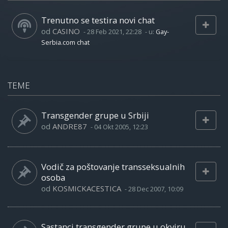
Trenutno se testira novi chat
od
CASINO
-
28 Feb 2021, 22:28
- u:
Gay-
Serbia.com chat
TEME
Transgender grupe u Srbiji
od
ANDRE87
-
04 Okt 2005, 12:23
Vodič za poštovanje transseksualnih
osoba
od
KOSMICKACESTICA
-
28 Dec 2007, 10:09
Sastanci transgender grupe u okviru