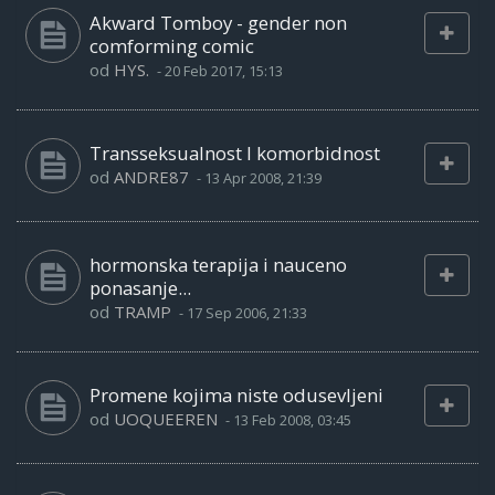
Akward Tomboy - gender non
comforming comic
od
HYS.
-
20 Feb 2017, 15:13
Transseksualnost I komorbidnost
od
ANDRE87
-
13 Apr 2008, 21:39
hormonska terapija i nauceno
ponasanje...
od
TRAMP
-
17 Sep 2006, 21:33
Promene kojima niste odusevljeni
od
UOQUEEREN
-
13 Feb 2008, 03:45