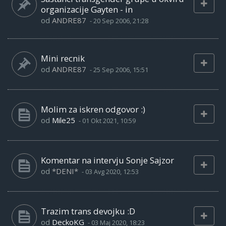
organizacije Gayten - in
od
ANDRE87
-
20 Sep 2006, 21:28
Mini recnik
od
ANDRE87
-
25 Sep 2006, 15:51
Molim za iskren odgovor :)
od
Mile25
-
01 Okt 2021, 10:59
Komentar na intervju Sonje Sajzor
od
*DENI*
-
03 Avg 2020, 12:53
Trazim trans devojku :D
od
DeckoKG
-
03 Maj 2020, 18:23