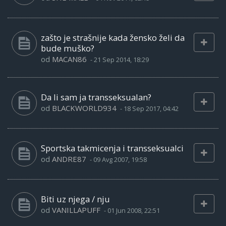
zašto je strašnije kada žensko želi da
bude muško?
od
MACAN86
-
21 Sep 2014, 18:29
Da li sam ja transseksualan?
od
BLACKWORLD934
-
18 Sep 2017, 04:42
Sportska takmicenja i transseksualci
od
ANDRE87
-
09 Avg 2007, 19:58
Biti uz njega / nju
od
VANILLAPUFF
-
01 Jun 2008, 22:51