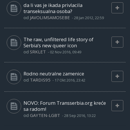
da li vas je ikada privlacila
transeksualna osoba?
od
JAVOLIMSAMOSEBE
-
28 Jan 2012, 22:59
The raw, unfiltered life story of
Serbia’s new queer icon
od
SRKLET
-
02 Nov 2016, 09:49
Rodno neutralne zamenice
od
TARDIS95
-
17 Okt 2016, 23:42
NOVO: Forum Transserbia.org kreće
sa radom!
od
GAYTEN-LGBT
-
28 Sep 2016, 13:22