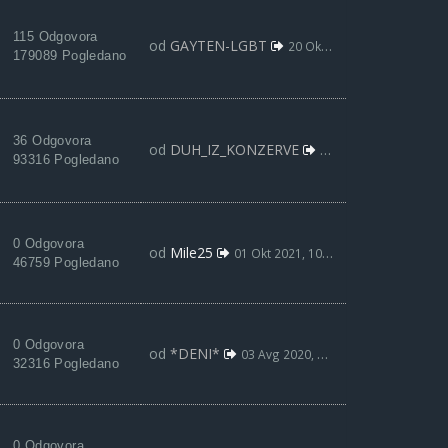
115 Odgovora
od
GAYTEN-LGBT
20 Okt 2013, 21:27
179089 Pogledano
36 Odgovora
od
DUH_IZ_KONZERVE
05 Apr 2010, 13:00
93316 Pogledano
0 Odgovora
od
Mile25
01 Okt 2021, 10:59
46759 Pogledano
0 Odgovora
od
*DENI*
03 Avg 2020, 12:53
32316 Pogledano
0 Odgovora