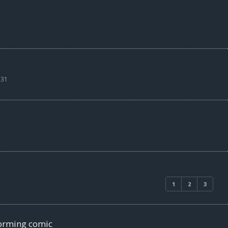
:31
1
2
3
orming comic