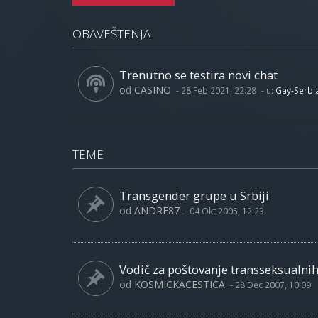
OBAVEŠTENJA
Trenutno se testira novi chat
od
CASINO
-
28 Feb 2021, 22:28
- u:
Gay-Serbi
TEME
Transgender grupe u Srbiji
od
ANDRE87
-
04 Okt 2005, 12:23
Vodič za poštovanje transseksualni
od
KOSMICKACESTICA
-
28 Dec 2007, 10:09