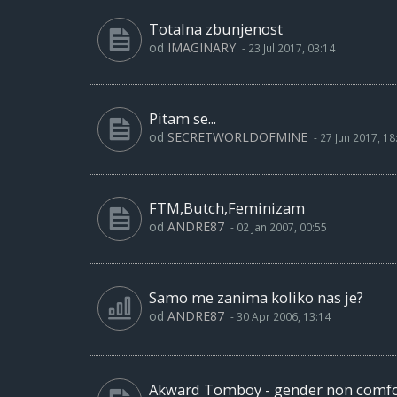
Totalna zbunjenost
od
IMAGINARY
-
23 Jul 2017, 03:14
Pitam se...
od
SECRETWORLDOFMINE
-
27 Jun 2017, 18
FTM,Butch,Feminizam
od
ANDRE87
-
02 Jan 2007, 00:55
Samo me zanima koliko nas je?
od
ANDRE87
-
30 Apr 2006, 13:14
Akward Tomboy - gender non comf