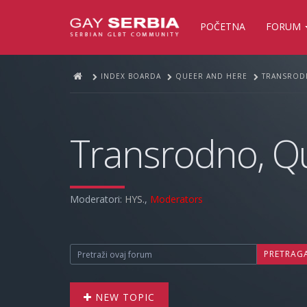
POČETNA
FORUM
INDEX BOARDA
QUEER AND HERE
TRANSRODN
Transrodno, Que
Moderatori:
HYS.
,
Moderators
PRETRAG
NEW TOPIC