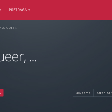
PRETRAGA
O, QUEER, ...
er, ...
A
342 tema
Stranica