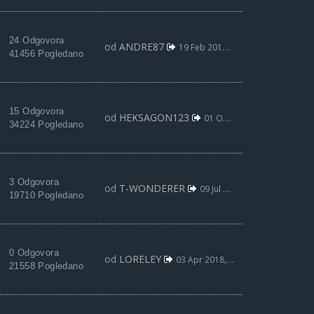
24 Odgovora
od
ANDRE87
19 Feb 2019, 15:27
41456 Pogledano
15 Odgovora
od
HEKSAGON123
01 Okt 2018, 13:10
34224 Pogledano
3 Odgovora
od
T-WONDERER
09 Jul 2018, 23:22
19710 Pogledano
0 Odgovora
od
LORELEY
03 Apr 2018, 02:04
21558 Pogledano