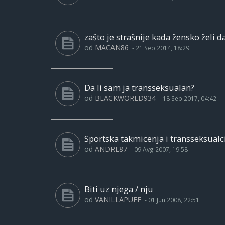
zašto je strašnije kada žensko želi
od
MACAN86
-
21 Sep 2014, 18:29
Da li sam ja transseksualan?
od
BLACKWORLD934
-
18 Sep 2017, 04:42
Sportska takmicenja i transseksualc
od
ANDRE87
-
09 Avg 2007, 19:58
Biti uz njega / nju
od
VANILLAPUFF
-
01 Jun 2008, 22:51