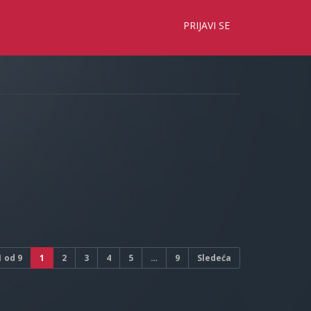
×
PRIJAVI SE
1
od
9
1
2
3
4
5
…
9
Sledeća