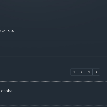
a.com chat
1
2
3
4
h osoba