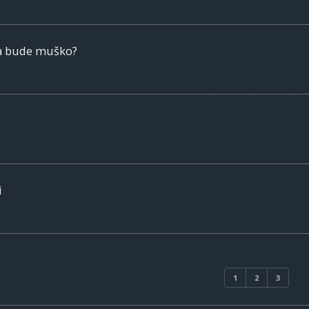
 da bude muško?
i
1
2
3