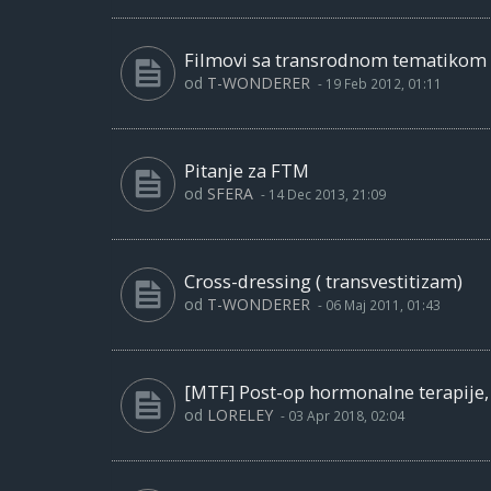
Filmovi sa transrodnom tematikom
od
T-WONDERER
-
19 Feb 2012, 01:11
Pitanje za FTM
od
SFERA
-
14 Dec 2013, 21:09
Cross-dressing ( transvestitizam)
od
T-WONDERER
-
06 Maj 2011, 01:43
[MTF] Post-op hormonalne terapije, b
od
LORELEY
-
03 Apr 2018, 02:04