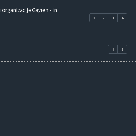
 organizacije Gayten - in
1
2
3
4
1
2