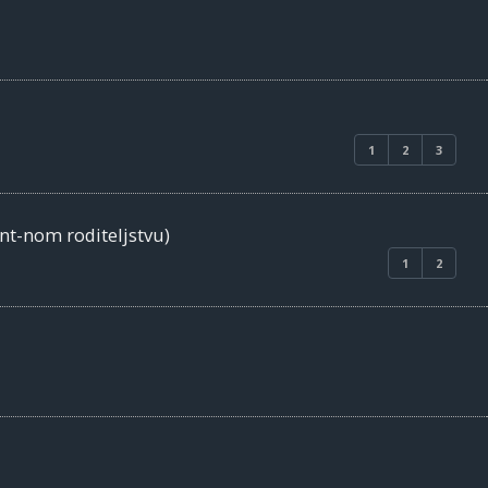
1
2
3
ent-nom roditeljstvu)
1
2