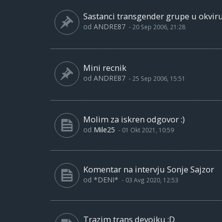
Sastanci transgender grupe u okviru
od
ANDRE87
-
20 Sep 2006, 21:28
Mini recnik
od
ANDRE87
-
25 Sep 2006, 15:51
Molim za iskren odgovor :)
od
Mile25
-
01 Okt 2021, 10:59
Komentar na intervju Sonje Sajzor
od
*DENI*
-
03 Avg 2020, 12:53
Trazim trans devojku :D