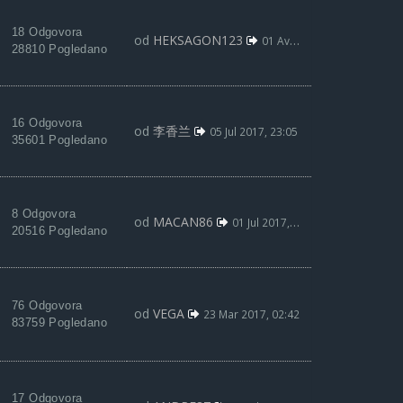
18 Odgovora
od
HEKSAGON123
01 Avg 2017, 14:06
28810 Pogledano
16 Odgovora
od
李香兰
05 Jul 2017, 23:05
35601 Pogledano
8 Odgovora
od
MACAN86
01 Jul 2017, 01:07
20516 Pogledano
76 Odgovora
od
VEGA
23 Mar 2017, 02:42
83759 Pogledano
17 Odgovora