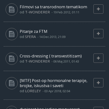
Filmovi sa transrodnom tematikom
od
T-WONDERER
-
19 Feb 2012, 01:11
Pitanje za FTM
od
SFERA
-
14 Dec 2013, 21:09
Cross-dressing ( transvestitizam)
od
T-WONDERER
-
06 Maj 2011, 01:43
[MTF] Post-op hormonalne terapije,
brojke, iskustva i saveti
od
LORELEY
-
03 Apr 2018, 02:04