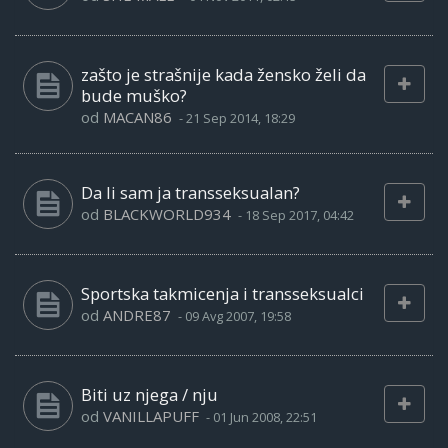
zašto je strašnije kada žensko želi da
bude muško?
od
MACAN86
-
21 Sep 2014, 18:29
Da li sam ja transseksualan?
od
BLACKWORLD934
-
18 Sep 2017, 04:42
Sportska takmicenja i transseksualci
od
ANDRE87
-
09 Avg 2007, 19:58
Biti uz njega / nju
od
VANILLAPUFF
-
01 Jun 2008, 22:51