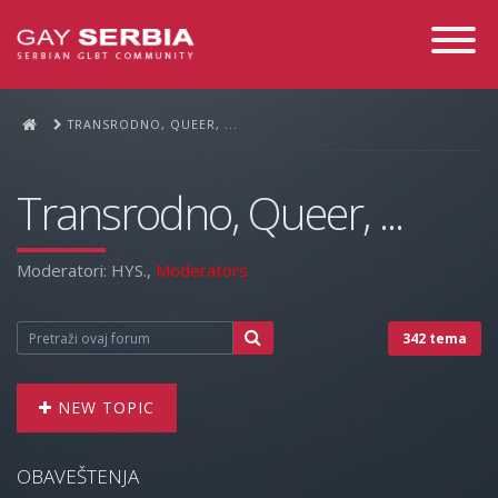
Toggle
Navigati
TRANSRODNO, QUEER, ...
Transrodno, Queer, ...
Moderatori:
HYS.
,
Moderators
342 tema
NEW TOPIC
OBAVEŠTENJA