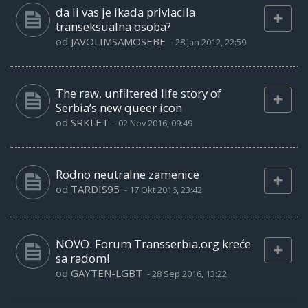
da li vas je ikada privlacila
transeksualna osoba?
od
JAVOLIMSAMOSEBE
-
28 Jan 2012, 22:59
The raw, unfiltered life story of
Serbia’s new queer icon
od
SRKLET
-
02 Nov 2016, 09:49
Rodno neutralne zamenice
od
TARDIS95
-
17 Okt 2016, 23:42
NOVO: Forum Transserbia.org kreće
sa radom!
od
GAYTEN-LGBT
-
28 Sep 2016, 13:22