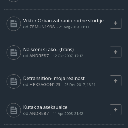
Viktor Orban zabranio rodne studije
od
ZEMUN1998
-
21 Avg 2019, 21:13
Na sceni si ako...(trans)
od
ANDRE87
-
12 Okt 2007, 17:12
Detransition- moja realnost
od
HEKSAGON123
-
25 Dec 2017, 18:21
Kutak za aseksualce
od
ANDRE87
-
11 Apr 2008, 21:42