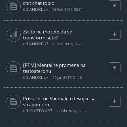
chit chat topic
od
ANDRE87
-
08 Feb 2007, 00:31
Zasto ne mozete da se
transformisete?
od
ANDRE87
-
25 Apr 2007, 14:27
[FTM] Mentalne promene na
testosteronu
od
ANDRE87
-
29 Jan 2017, 01:48
Privlače me Shemale i devojke sa
strapon-om.
od
KURTON97
-
22 Okt 2015, 17:36