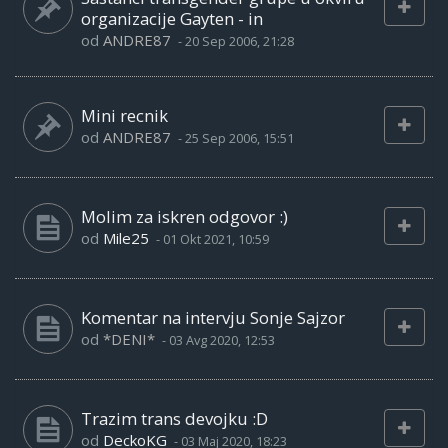
organizacije Gayten - in
od
ANDRE87
-
20 Sep 2006, 21:28
Mini recnik
od
ANDRE87
-
25 Sep 2006, 15:51
Molim za iskren odgovor :)
od
Mile25
-
01 Okt 2021, 10:59
Komentar na intervju Sonje Sajzor
od
*DENI*
-
03 Avg 2020, 12:53
Trazim trans devojku :D
od
DeckoKG
-
03 Maj 2020, 18:23