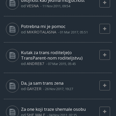
dvojnost kao jedina mogucnost
od
VESNA
-
11 Nov 2011, 09:54
Potrebna mi je pomoc
od
MIKROTALASNA
-
01 Mar 2017, 05:51
Kutak za trans roditelje(o
TransParent-nom roditeljstvu)
od
ANDRE87
-
07 Mar 2015, 05:45
Da, ja sam trans zena
od
GAYZER
-
26 Nov 2017, 19:27
Za one koji traze shemale osobu
od
SHE MALE
-
04 Nov 2011, 02:15