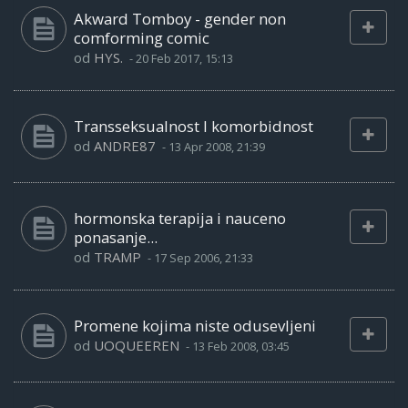
Akward Tomboy - gender non
comforming comic
od
HYS.
-
20 Feb 2017, 15:13
Transseksualnost I komorbidnost
od
ANDRE87
-
13 Apr 2008, 21:39
hormonska terapija i nauceno
ponasanje...
od
TRAMP
-
17 Sep 2006, 21:33
Promene kojima niste odusevljeni
od
UOQUEEREN
-
13 Feb 2008, 03:45