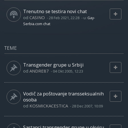
Trenutno se testira novi chat
od
CASINO
-
28 Feb 2021, 22:28
- u:
Gay-
Serbia.com chat
TEME
Transgender grupe u Srbiji
od
ANDRE87
-
04 Okt 2005, 12:23
Vodič za poštovanje transseksualnih
osoba
od
KOSMICKACESTICA
-
28 Dec 2007, 10:09
Sastanci transgender grupe u okviru