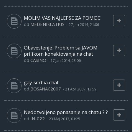
MOLIM VAS NAJLEPSE ZA POMOC
od
MEDENISLATKIS
-
27 Jan 2014, 21:06
Obavestenje: Problem sa JAVOM
prilikom konektovanja na chat
od
CASINO
-
17 Jan 2014, 23:06
gay-serbia.chat
od
BOSANAC2007
-
21 Apr 2007, 13:59
Nedozvoljeno ponasanje na chatu ? ?
od
IN-022
-
23 Maj 2013, 01:25