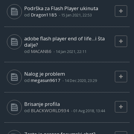
Podrška za Flash Player ukinuta
od
Dragon1185
-
15 Jan 2021, 22:53
adobe flash player end of life...i šta
dalje?
od
MACAN86
-
14 Jan 2021, 22:11
Nalog je problem
od
megasun9617
-
14 Dec 2020, 23:29
Brisanje profila
od
BLACKWORLD934
-
01 Avg 2018, 13:44