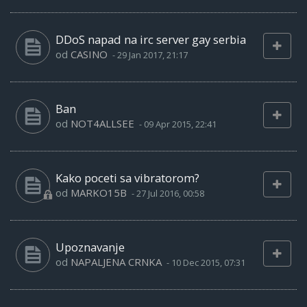
DDoS napad na irc server gay serbia
od
CASINO
-
29 Jan 2017, 21:17
Ban
od
NOT4ALLSEE
-
09 Apr 2015, 22:41
Kako poceti sa vibratorom?
od
MARKO15B
-
27 Jul 2016, 00:58
Upoznavanje
od
NAPALJENA CRNKA
-
10 Dec 2015, 07:31