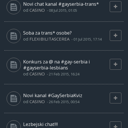
Novi chat kanal #gayserbia-trans*
od
CASINO
-
08 Jul 2015, 01:05
Soba za trans* osobe?
od
FLEXIBILITASCEREA
-
01 Jul 2015, 17:14
Konkurs za @ na #gay-serbia i
#gayserbia-lesbians
od
CASINO
-
21 Feb 2015, 16:24
Novi kanal #GaySerbiaKviz
od
CASINO
-
26 Feb 2015, 00:54
Lezbejski chat!!!