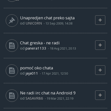
Unapredjen chat preko sajta
od
UNIC0RN
-
13 Sep 2009, 14:38
Chat greska - ne radi
od
panera1133
-
18 Avg 2021, 20:13
pomoć oko chata
od
jaja011
-
17 Apr 2021, 12:50
Ne radi irc chat na Android 9
od
SASAVR86
-
19 Mar 2021, 22:19