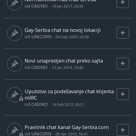
od
CASINO
-
19 Jan 2017, 20:36
Gay-Serbia chat na novoj lokaciji
od
UNIC0RN
-
04 Sep 2009, 20:38
Novi unapredjen chat preko sajta
od
CASINO
-
31 Jan 2014, 10:46
Uputstvo za podešavanje chat klijenta
mIRC
od
CASINO
-
14 Feb 2013, 00:21
Pravilnik chat kanal Gay-Serbia.com
od
UNIC0RN
-
05 Apr 2010, 16:41