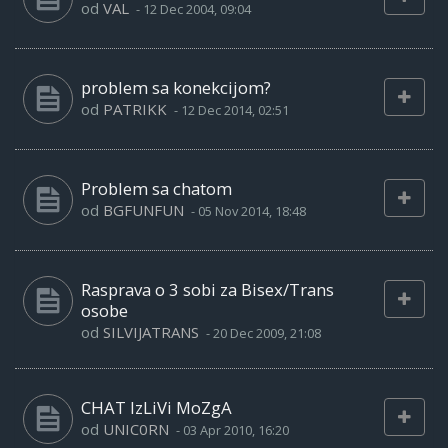
od
VAL
-
12 Dec 2004, 09:04
problem sa konekcijom?
od
PATRIKK
-
12 Dec 2014, 02:51
Problem sa chatom
od
BGFUNFUN
-
05 Nov 2014, 18:48
Rasprava o 3 sobi za Bisex/Trans
osobe
od
SILVIJATRANS
-
20 Dec 2009, 21:08
CHAT IzLiVi MoZgA
od
UNIC0RN
-
03 Apr 2010, 16:20