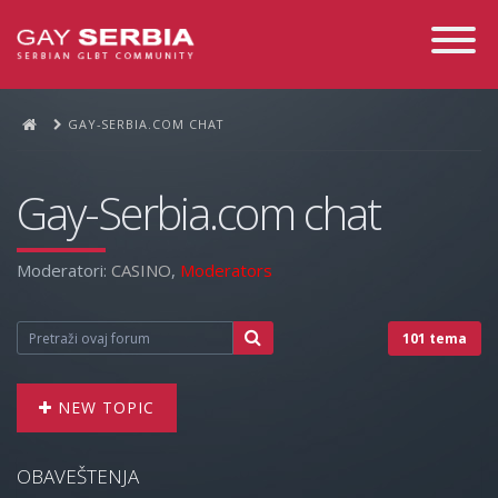
Toggle
Navigati
GAY-SERBIA.COM CHAT
Gay-Serbia.com chat
Moderatori:
CASINO
,
Moderators
101 tema
NEW TOPIC
OBAVEŠTENJA