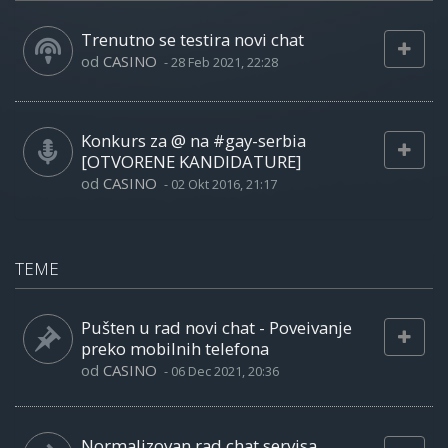
Trenutno se testira novi chat
od
CASINO
-
28 Feb 2021, 22:28
Konkurs za @ na #gay-serbia
[OTVORENE KANDIDATURE]
od
CASINO
-
02 Okt 2016, 21:17
TEME
Pušten u rad novi chat - Poveivanje
preko mobilnih telefona
od
CASINO
-
06 Dec 2021, 20:36
Normalizovan rad chat servisa