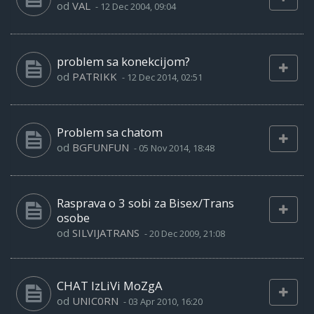
od
VAL
-
12 Dec 2004, 09:04
problem sa konekcijom?
od
PATRIKK
-
12 Dec 2014, 02:51
Problem sa chatom
od
BGFUNFUN
-
05 Nov 2014, 18:48
Rasprava o 3 sobi za Bisex/Trans
osobe
od
SILVIJATRANS
-
20 Dec 2009, 21:08
CHAT IzLiVi MoZgA
od
UNIC0RN
-
03 Apr 2010, 16:20