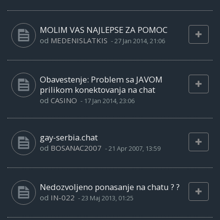
MOLIM VAS NAJLEPSE ZA POMOC
od
MEDENISLATKIS
-
27 Jan 2014, 21:06
Obavestenje: Problem sa JAVOM
prilikom konektovanja na chat
od
CASINO
-
17 Jan 2014, 23:06
gay-serbia.chat
od
BOSANAC2007
-
21 Apr 2007, 13:59
Nedozvoljeno ponasanje na chatu ? ?
od
IN-022
-
23 Maj 2013, 01:25