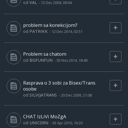
od
VAL
-
12 Dec 2004, 09:04
problem sa konekcijom?
od
PATRIKK
-
12 Dec 2014, 02:51
Problem sa chatom
od
BGFUNFUN
-
05 Nov 2014, 18:48
Rasprava o 3 sobi za Bisex/Trans
osobe
od
SILVIJATRANS
-
20 Dec 2009, 21:08
CHAT IzLiVi MoZgA
od
UNIC0RN
-
03 Apr 2010, 16:20