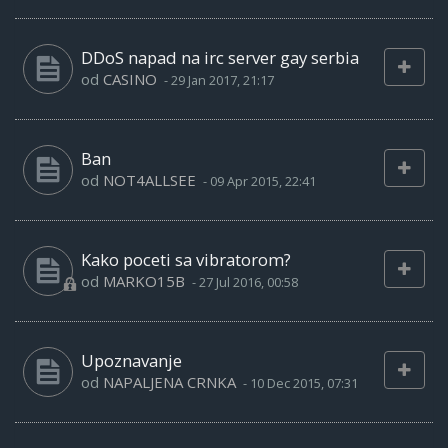
DDoS napad na irc server gay serbia
od
CASINO
-
29 Jan 2017, 21:17
Ban
od
NOT4ALLSEE
-
09 Apr 2015, 22:41
Kako poceti sa vibratorom?
od
MARKO15B
-
27 Jul 2016, 00:58
Upoznavanje
od
NAPALJENA CRNKA
-
10 Dec 2015, 07:31