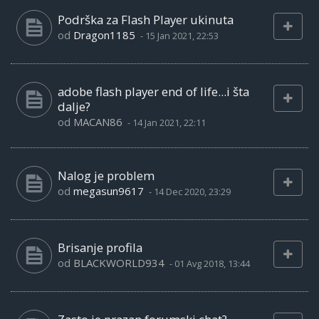
Podrška za Flash Player ukinuta
od
Dragon1185
-
15 Jan 2021, 22:53
adobe flash player end of life...i šta
dalje?
od
MACAN86
-
14 Jan 2021, 22:11
Nalog je problem
od
megasun9617
-
14 Dec 2020, 23:29
Brisanje profila
od
BLACKWORLD934
-
01 Avg 2018, 13:44