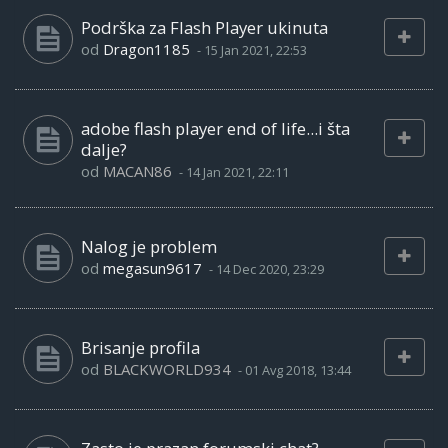
Podrška za Flash Player ukinuta
od
Dragon1185
-
15 Jan 2021, 22:53
adobe flash player end of life...i šta
dalje?
od
MACAN86
-
14 Jan 2021, 22:11
Nalog je problem
od
megasun9617
-
14 Dec 2020, 23:29
Brisanje profila
od
BLACKWORLD934
-
01 Avg 2018, 13:44