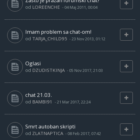
Zasto je prazan forumski chat?
od
LOREENCHE
-
04 Maj 2011, 00:04
Imam problem sa chat-om!
od
TARJA_CHILD95
-
23 Nov 2013, 01:12
Oglasi
od
DZUDISTKINJA
-
05 Nov 2017, 21:03
chat 21.03.
od
BAMBI91
-
21 Mar 2017, 22:24
Smrt autoban skripti
od
ZLATNAPTICA
-
08 Feb 2017, 07:42