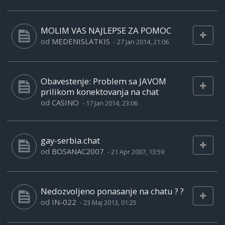
MOLIM VAS NAJLEPSE ZA POMOC
od
MEDENISLATKIS
-
27 Jan 2014, 21:06
Obavestenje: Problem sa JAVOM
prilikom konektovanja na chat
od
CASINO
-
17 Jan 2014, 23:06
gay-serbia.chat
od
BOSANAC2007
-
21 Apr 2007, 13:59
Nedozvoljeno ponasanje na chatu ? ?
od
IN-022
-
23 Maj 2013, 01:25