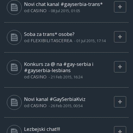
Novi chat kanal #gayserbia-trans*
od
CASINO
-
08 Jul 2015, 01:05
Soba za trans* osobe?
od
FLEXIBILITASCEREA
-
01 Jul 2015, 17:14
Konkurs za @ na #gay-serbia i
#gayserbia-lesbians
od
CASINO
-
21 Feb 2015, 16:24
Novi kanal #GaySerbiaKviz
od
CASINO
-
26 Feb 2015, 00:54
Lezbejski chat!!!