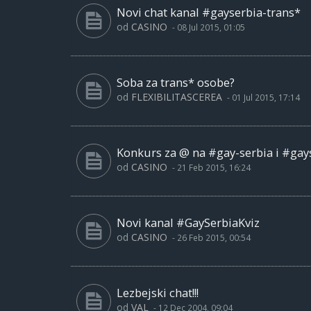
Novi chat kanal #gayserbia-trans*
od
CASINO
-
08 Jul 2015, 01:05
Soba za trans* osobe?
od
FLEXIBILITASCEREA
-
01 Jul 2015, 17:14
Konkurs za @ na #gay-serbia i #gay
od
CASINO
-
21 Feb 2015, 16:24
Novi kanal #GaySerbiaKviz
od
CASINO
-
26 Feb 2015, 00:54
Lezbejski chat!!!
od
VAL
-
12 Dec 2004, 09:04