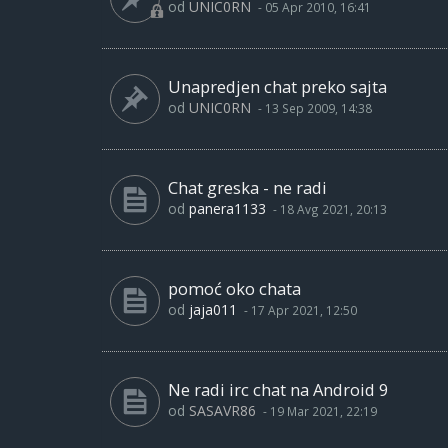
od
UNIC0RN
-
05 Apr 2010, 16:41
Unapredjen chat preko sajta
od
UNIC0RN
-
13 Sep 2009, 14:38
Chat greska - ne radi
od
panera1133
-
18 Avg 2021, 20:13
pomoć oko chata
od
jaja011
-
17 Apr 2021, 12:50
Ne radi irc chat na Android 9
od
SASAVR86
-
19 Mar 2021, 22:19