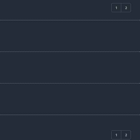
1
2
1
2