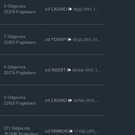
4 Odgovora
od
CASINO
08 Jul 2015, 18:55
23379 Pogledano
7 Odgovora
od
*DENI*
03 Jul 2015, 03:00
22003 Pogledano
4 Odgovora
od
INSERT
08 Mar 2015, 13:29
20276 Pogledano
0 Odgovora
od
CASINO
26 Feb 2015, 00:54
21815 Pogledano
221 Odgovora
od
MIRROR
17 Feb 2015, 15:44
367496 Pogledano