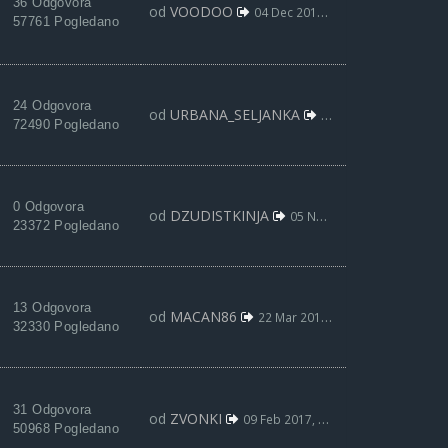
36 Odgovora
od
VOODOO
04 Dec 2017, 21:22
57761 Pogledano
24 Odgovora
od
URBANA_SELJANKA
09 Nov 2017, 23:25
72490 Pogledano
0 Odgovora
od
DZUDISTKINJA
05 Nov 2017, 21:03
23372 Pogledano
13 Odgovora
od
MACAN86
22 Mar 2017, 18:32
32330 Pogledano
31 Odgovora
od
ZVONKI
09 Feb 2017, 13:12
50968 Pogledano