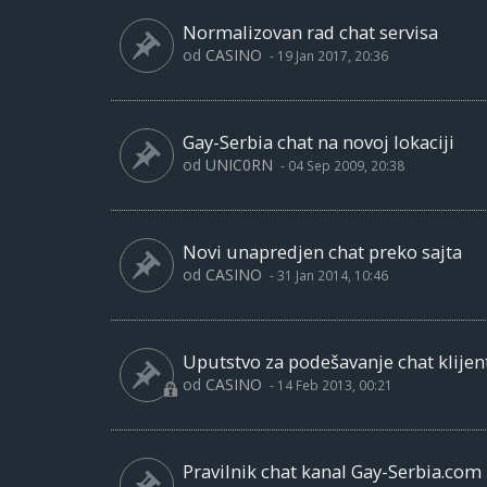
Normalizovan rad chat servisa
od
CASINO
-
19 Jan 2017, 20:36
Gay-Serbia chat na novoj lokaciji
od
UNIC0RN
-
04 Sep 2009, 20:38
Novi unapredjen chat preko sajta
od
CASINO
-
31 Jan 2014, 10:46
Uputstvo za podešavanje chat klije
od
CASINO
-
14 Feb 2013, 00:21
Pravilnik chat kanal Gay-Serbia.com