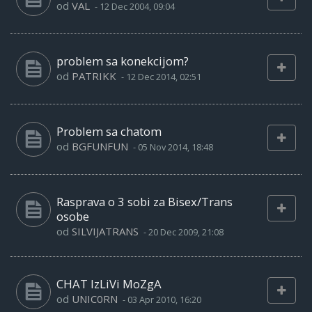
od
VAL
-
12 Dec 2004, 09:04
problem sa konekcijom?
od
PATRIKK
-
12 Dec 2014, 02:51
Problem sa chatom
od
BGFUNFUN
-
05 Nov 2014, 18:48
Rasprava o 3 sobi za Bisex/Trans
osobe
od
SILVIJATRANS
-
20 Dec 2009, 21:08
CHAT IzLiVi MoZgA
od
UNIC0RN
-
03 Apr 2010, 16:20