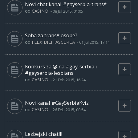
Novi chat kanal #gayserbia-trans*
od
CASINO
-
08 Jul 2015, 01:05
Soba za trans* osobe?
od
FLEXIBILITASCEREA
-
01 Jul 2015, 17:14
Konkurs za @ na #gay-serbia i
#gayserbia-lesbians
od
CASINO
-
21 Feb 2015, 16:24
Novi kanal #GaySerbiaKviz
od
CASINO
-
26 Feb 2015, 00:54
Lezbejski chat!!!