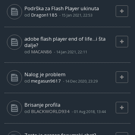
Podrška za Flash Player ukinuta
od
Dragon1185
-
15 Jan 2021, 22:53
adobe flash player end of life...i šta
dalje?
od
MACAN86
-
14 Jan 2021, 22:11
Nalog je problem
od
megasun9617
-
14 Dec 2020, 23:29
Brisanje profila
od
BLACKWORLD934
-
01 Avg 2018, 13:44