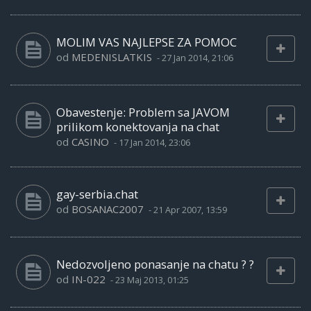
MOLIM VAS NAJLEPSE ZA POMOC
od
MEDENISLATKIS
-
27 Jan 2014, 21:06
Obavestenje: Problem sa JAVOM
prilikom konektovanja na chat
od
CASINO
-
17 Jan 2014, 23:06
gay-serbia.chat
od
BOSANAC2007
-
21 Apr 2007, 13:59
Nedozvoljeno ponasanje na chatu ? ?
od
IN-022
-
23 Maj 2013, 01:25