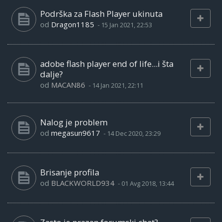
Podrška za Flash Player ukinuta
od
Dragon1185
-
15 Jan 2021, 22:53
adobe flash player end of life...i šta
dalje?
od
MACAN86
-
14 Jan 2021, 22:11
Nalog je problem
od
megasun9617
-
14 Dec 2020, 23:29
Brisanje profila
od
BLACKWORLD934
-
01 Avg 2018, 13:44