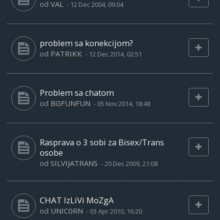
od
VAL
-
12 Dec 2004, 09:04
problem sa konekcijom?
od
PATRIKK
-
12 Dec 2014, 02:51
Problem sa chatom
od
BGFUNFUN
-
05 Nov 2014, 18:48
Rasprava o 3 sobi za Bisex/Trans
osobe
od
SILVIJATRANS
-
20 Dec 2009, 21:08
CHAT IzLiVi MoZgA
od
UNIC0RN
-
03 Apr 2010, 16:20