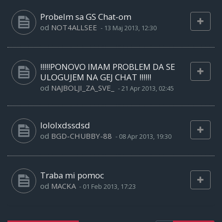
Probelm sa GS Chat-om
od
NOT4ALLSEE
-
13 Maj 2013, 12:30
!!!!!PONOVO IMAM PROBLEM DA SE
ULOGUJEM NA GEJ CHAT !!!!!!
od
NAJBOLJI_ZA_SVE_
-
21 Apr 2013, 02:45
lololxdssdsd
od
BGD-CHUBBY-88
-
08 Apr 2013, 19:30
Traba mi pomoc
od
MACKA
-
01 Feb 2013, 17:23