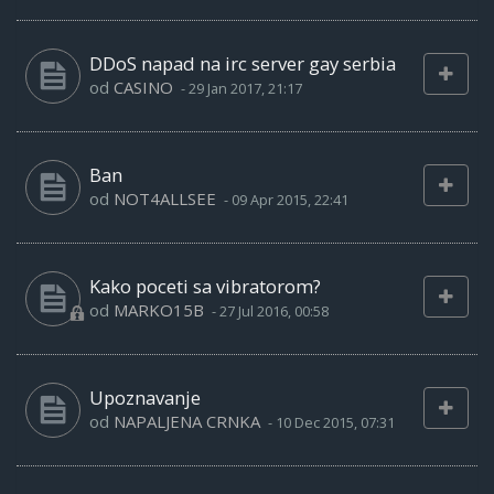
DDoS napad na irc server gay serbia
od
CASINO
-
29 Jan 2017, 21:17
Ban
od
NOT4ALLSEE
-
09 Apr 2015, 22:41
Kako poceti sa vibratorom?
od
MARKO15B
-
27 Jul 2016, 00:58
Upoznavanje
od
NAPALJENA CRNKA
-
10 Dec 2015, 07:31