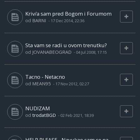
Kriv/a sam pred Bogom i Forumom
od
BARNI
-
17 Dec 2014, 22:36
Sta vam se radi u ovom trenutku?
od
JOVANABEOGRAD
-
04 Jul 2008, 17:15
Tacno - Netacno
od
MEAN95
-
17 Nov 2012, 02:27
NUDIZAM
od
trodatBGD
-
02 Feb 2021, 18:39
HELP PLEASE - Navukao sam se na