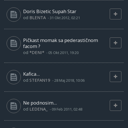
Doris Bizetic Supah Star
od
BLENTA
-
31 Okt 2012, 02:21
Pičkast momak sa pederastičnom
facom ?
od
*DENI*
-
05 Okt 2011, 19:20
Kafica...
od
STEFAN19
-
28 Maj 2018, 10:06
Ne podnosim...
od
LEDENA_
-
09 Feb 2011, 02:48