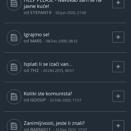
javne kuće!
od
STEFAN19
-
03 Jun 2020, 21:00
Igrajmo se!
od
MARS
-
08 Dec 2009, 08:33
Isplati li se izaći van...
od
7HZ
-
20 Okt 2015, 00:51
Koliki ste komunista?
od
GOSSIP
-
22 Feb 2020, 11:57
Zanimljivosti, jeste li znali?
od
BARNI011
-
13 Dec 2012, 17:37