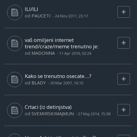
ILI/ILI
od
PAUCETI
-
24 Nov 2011, 23:17
vaš omiljeni internet
trend/craze/meme trenutno je:
od
MADONNA
-
11 Apr 2016, 02:26
Kako se trenutno osecate....?
od
BLADY
-
30 Mar 2007, 16:10
Crtaci (iz detinjstva)
od
SVEMIRSKIMAJMUN
-
27 Maj 2014, 15:38