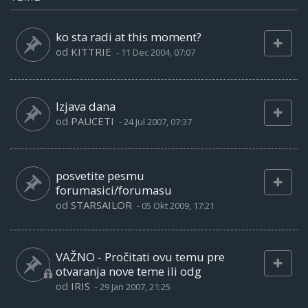
ko sta radi at this moment?
od
KITTRIE
-
11 Dec 2004, 07:07
Izjava dana
od
PAUCETI
-
24 Jul 2007, 07:37
posvetite pesmu
forumasici/forumasu
od
STARSAILOR
-
05 Okt 2009, 17:21
VAŽNO - Pročitati ovu temu pre
otvaranja nove teme ili odg
od
IRIS
-
29 Jan 2007, 21:25