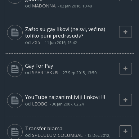
od
MADONNA
-
02 Jan 2016, 10:48
Zašto su gay likovi (ne svi, većina)
toliko puni predrasuda?
od
ZX5
-
11 Jun 2016, 15:42
Gay For Pay
od
SPARTAKUS
-
27 Sep 2015, 13:50
YouTube najzanimljiviji linkovi !!!
od
LEOBG
-
30 Jan 2007, 02:24
Transfer blama
od
SPECULUM COLUMBAE
-
12 Dec 2012,