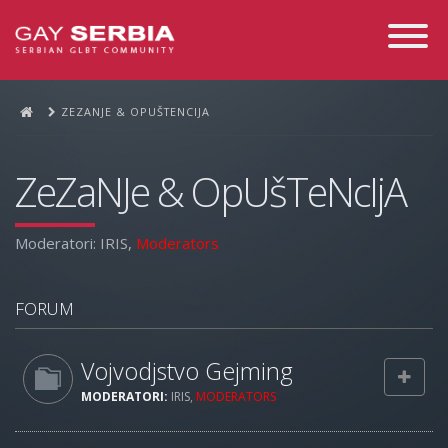
Toggle
Navigati
ZEZANJE & OPUŠTENCIJA
ZeZaNJe & OpUšTeNcIjA
Moderatori:
IRIS
,
Moderators
FORUM
Vojvodjstvo Gejming
MODERATORI:
IRIS
,
MODERATORS