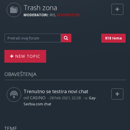
Trash zona
MODERATORI:
IRIS
,
MODERATORS
818 tema
NEW TOPIC
OBAVEŠTENJA
Trenutno se testira novi chat
od
CASINO
-
28 Feb 2021, 22:28
- u:
Gay-
Serbia.com chat
TEME