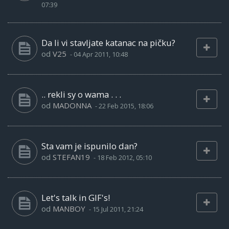
07:39
Da li vi stavljate katanac na pičku?
od
V25
-
04 Apr 2011, 10:48
.. rekli sy o wama . . .
od
MADONNA
-
22 Feb 2015, 18:06
Sta vam je ispunilo dan?
od
STEFAN19
-
18 Feb 2012, 05:10
Let's talk in GIF's!
od
MANBOY
-
15 Jul 2011, 21:24