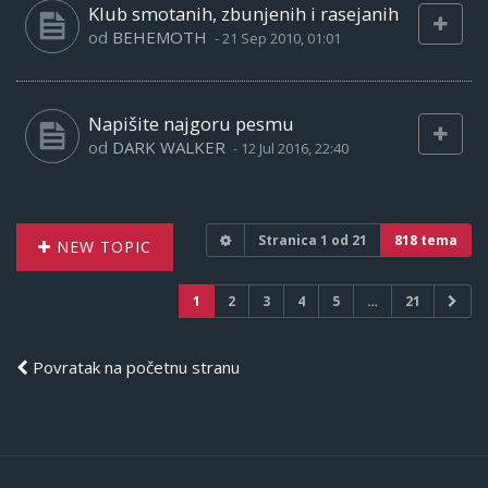
Klub smotanih, zbunjenih i rasejanih
od
BEHEMOTH
-
21 Sep 2010, 01:01
Napišite najgoru pesmu
od
DARK WALKER
-
12 Jul 2016, 22:40
Stranica
1
od
21
818 tema
NEW TOPIC
1
2
3
4
5
…
21
Povratak na početnu stranu