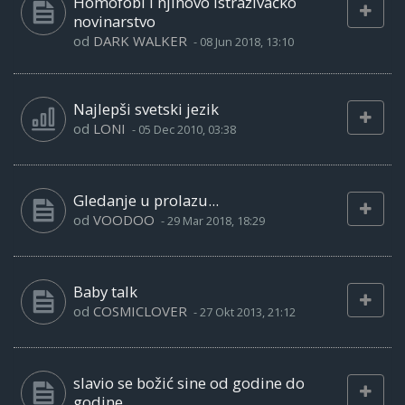
Homofobi i njihovo istraživačko
novinarstvo
od
DARK WALKER
-
08 Jun 2018, 13:10
Najlepši svetski jezik
od
LONI
-
05 Dec 2010, 03:38
Gledanje u prolazu...
od
VOODOO
-
29 Mar 2018, 18:29
Baby talk
od
COSMICLOVER
-
27 Okt 2013, 21:12
slavio se božić sine od godine do
godine