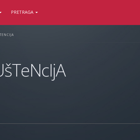
PRETRAGA
TENCIJA
šTeNcIjA