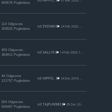
od
HIPPO...
07 Mar 2020, 21:52
665676 Pogledano
114 Odgovora
od
ZVONKI
24 Feb 2020, 22:11
200502 Pogledano
459 Odgovora
od
SALLYS
14 Feb 2020, 15:30
384912 Pogledano
44 Odgovora
od
HIPPO...
24 Dec 2019, 19:17
121757 Pogledano
504 Odgovora
od
TAJFUN983
05 Dec 2019, 14:16
546487 Pogledano