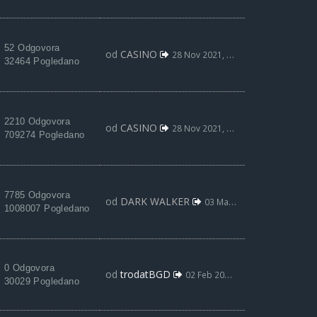
52 Odgovora
od
CASINO
28 Nov 2021, 19:42
32464 Pogledano
2210 Odgovora
od
CASINO
28 Nov 2021, 19:40
709274 Pogledano
7785 Odgovora
od
DARK WALKER
03 Mar 2021, 03:22
1008007 Pogledano
0 Odgovora
od
trodatBGD
02 Feb 2021, 18:39
30029 Pogledano