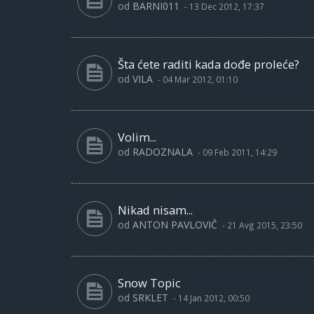
od
BARNI011
-
13 Dec 2012, 17:37
Šta ćete raditi kada dođe proleće?
od
VILA
-
04 Mar 2012, 01:10
Volim...
od
RADOZNALA
-
09 Feb 2011, 14:29
Nikad nisam...
od
ANTON PAVLOVIČ
-
21 Avg 2015, 23:50
Snow Topic
od
SRKLET
-
14 Jan 2012, 00:50