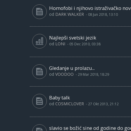
Homofobi i njihovo istraživačko nov
od
DARK WALKER
-
08 Jun 2018, 13:10
Najlepši svetski jezik
od
LONI
-
05 Dec 2010, 03:38
Gledanje u prolazu...
od
VOODOO
-
29 Mar 2018, 18:29
Baby talk
od
COSMICLOVER
-
27 Okt 2013, 21:12
slavio se božić sine od godine do go