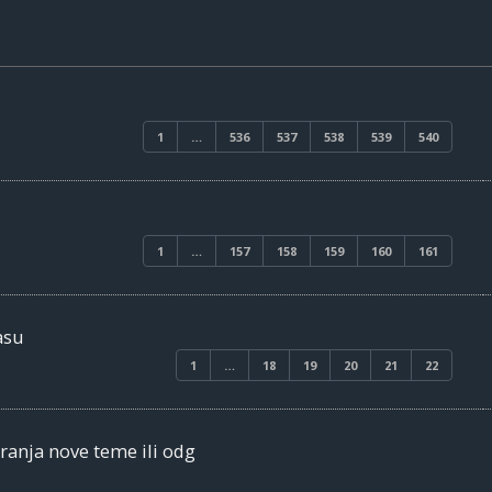
1
…
536
537
538
539
540
1
…
157
158
159
160
161
asu
1
…
18
19
20
21
22
ranja nove teme ili odg