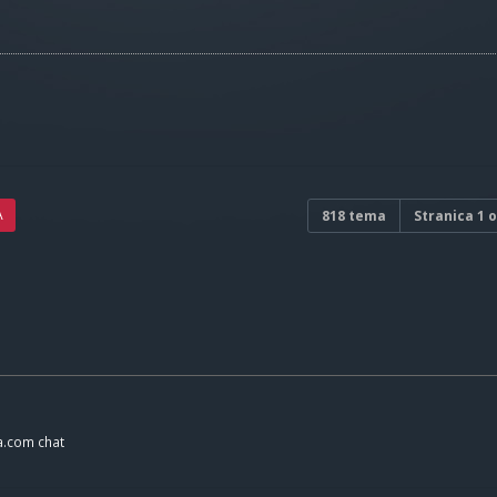
A
818 tema
Stranica
1
o
a.com chat