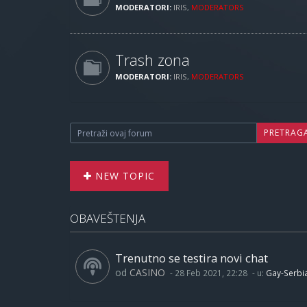
MODERATORI:
IRIS
,
MODERATORS
Trash zona
MODERATORI:
IRIS
,
MODERATORS
PRETRAG
NEW TOPIC
OBAVEŠTENJA
Trenutno se testira novi chat
od
CASINO
-
28 Feb 2021, 22:28
- u:
Gay-Serbi