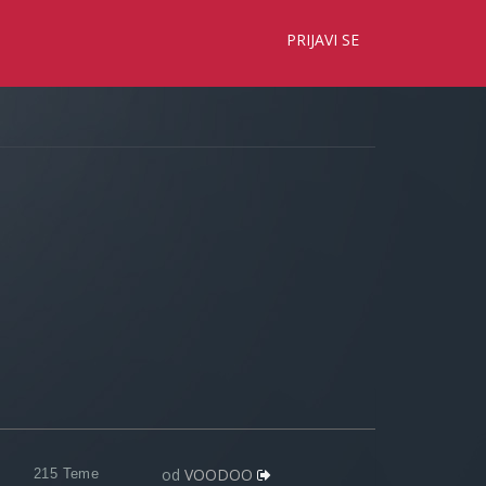
×
PRIJAVI SE
od
VOODOO
215 Teme