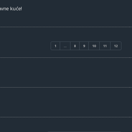
vne kuće!
1
…
8
9
10
11
12