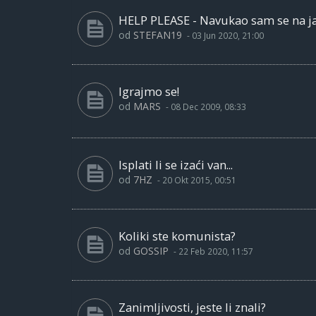
HELP PLEASE - Navukao sam se na ja
od
STEFAN19
-
03 Jun 2020, 21:00
Igrajmo se!
od
MARS
-
08 Dec 2009, 08:33
Isplati li se izaći van...
od
7HZ
-
20 Okt 2015, 00:51
Koliki ste komunista?
od
GOSSIP
-
22 Feb 2020, 11:57
Zanimljivosti, jeste li znali?