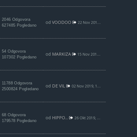
2046 Odgovora
od
VOODOO
22 Nov 2019, 19:18
627485 Pogledano
54 Odgovora
od
MARKIZA
15 Nov 2019, 10:35
107302 Pogledano
11788 Odgovora
od
DE VIL
02 Nov 2019, 18:53
2500824 Pogledano
68 Odgovora
od
HIPPO...
26 Okt 2019, 17:17
179578 Pogledano