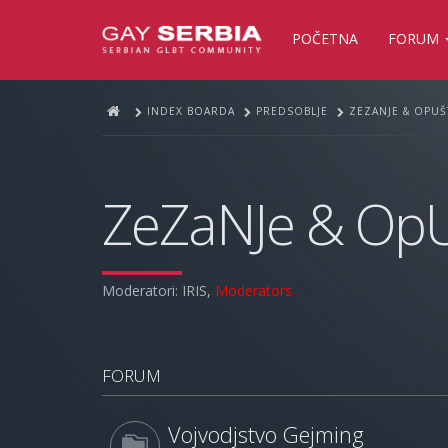
POČETNA
FORUM
INDEX BOARDA
PREDSOBLJE
ZEZANJE & OPUŠ
ZeZaNJe & OpU
Moderatori:
IRIS
,
Moderators
FORUM
Vojvodjstvo Gejming