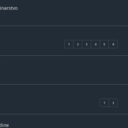
inarstvo
1
2
3
4
5
6
1
2
dine