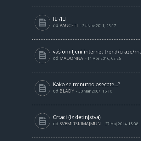
ILI/ILI
od
PAUCETI
-
24 Nov 2011, 23:17
vaš omiljeni internet trend/craze/m
od
MADONNA
-
11 Apr 2016, 02:26
Kako se trenutno osecate....?
od
BLADY
-
30 Mar 2007, 16:10
Crtaci (iz detinjstva)
od
SVEMIRSKIMAJMUN
-
27 Maj 2014, 15:38