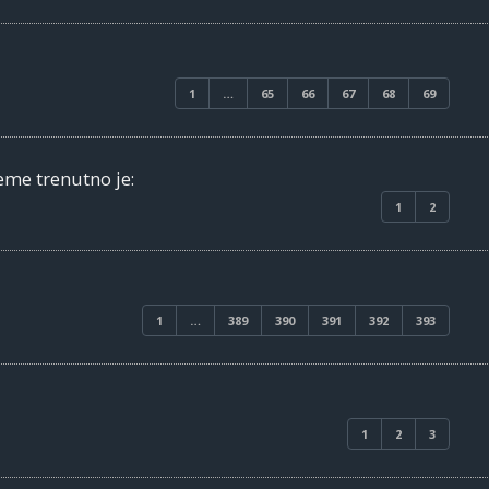
1
…
65
66
67
68
69
eme trenutno je:
1
2
1
…
389
390
391
392
393
1
2
3