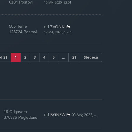
6104 Postovi
15 JAN 2020, 22:51
od
ZVONKI
506 Teme
128724 Postovi
17 MAJ 2026, 15:31
d
21
1
2
3
4
5
…
21
Sledeća
18 Odgovora
od
BGNEW
03 Avg 2022, 09:59
370976 Pogledano