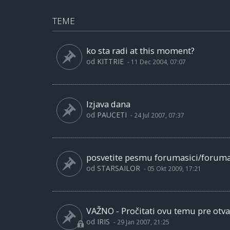
TEME
ko sta radi at this moment?
od
KITTRIE
-
11 Dec 2004, 07:07
Izjava dana
od
PAUCETI
-
24 Jul 2007, 07:37
posvetite pesmu forumasici/forum
od
STARSAILOR
-
05 Okt 2009, 17:21
VAŽNO - Pročitati ovu temu pre otva
od
IRIS
-
29 Jan 2007, 21:25