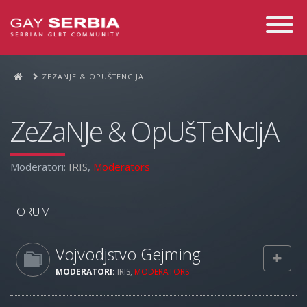
Toggle
Navigati
ZEZANJE & OPUŠTENCIJA
ZeZaNJe & OpUšTeNcIjA
Moderatori:
IRIS
,
Moderators
FORUM
Vojvodjstvo Gejming
MODERATORI:
IRIS
,
MODERATORS