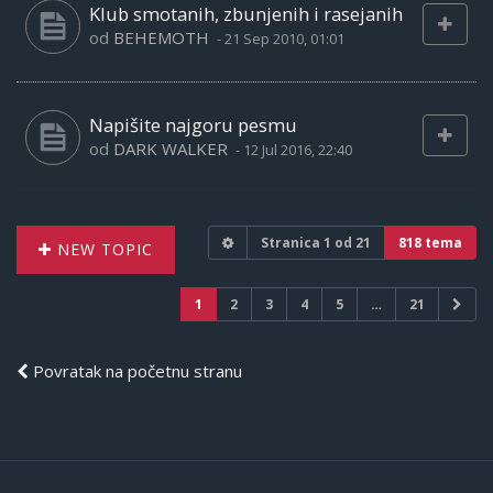
Klub smotanih, zbunjenih i rasejanih
od
BEHEMOTH
-
21 Sep 2010, 01:01
Napišite najgoru pesmu
od
DARK WALKER
-
12 Jul 2016, 22:40
Stranica
1
od
21
818 tema
NEW TOPIC
1
2
3
4
5
…
21
Povratak na početnu stranu