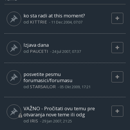
ko sta radi at this moment?
od
KITTRIE
-
11 Dec 2004, 07:07
Izjava dana
od
PAUCETI
-
24 Jul 2007, 07:37
posvetite pesmu
forumasici/forumasu
od
STARSAILOR
-
05 Okt 2009, 17:21
VAŽNO - Pročitati ovu temu pre
otvaranja nove teme ili odg
od
IRIS
-
29 Jan 2007, 21:25