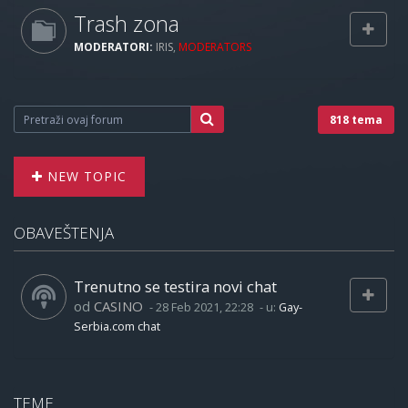
Trash zona
MODERATORI:
IRIS
,
MODERATORS
818 tema
NEW TOPIC
OBAVEŠTENJA
Trenutno se testira novi chat
od
CASINO
-
28 Feb 2021, 22:28
- u:
Gay-
Serbia.com chat
TEME