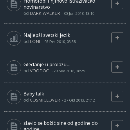
Homofobi i njihovo istraživačko
novinarstvo
od
DARK WALKER
-
08 Jun 2018, 13:10
Najlepši svetski jezik
od
LONI
-
05 Dec 2010, 03:38
Gledanje u prolazu...
od
VOODOO
-
29 Mar 2018, 18:29
Baby talk
od
COSMICLOVER
-
27 Okt 2013, 21:12
slavio se božić sine od godine do
godine