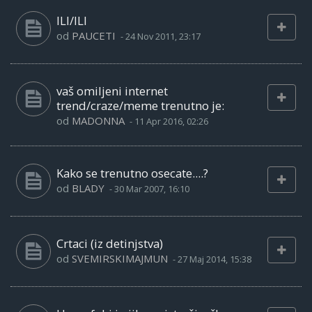
ILI/ILI
od
PAUCETI
-
24 Nov 2011, 23:17
vaš omiljeni internet
trend/craze/meme trenutno je:
od
MADONNA
-
11 Apr 2016, 02:26
Kako se trenutno osecate....?
od
BLADY
-
30 Mar 2007, 16:10
Crtaci (iz detinjstva)
od
SVEMIRSKIMAJMUN
-
27 Maj 2014, 15:38