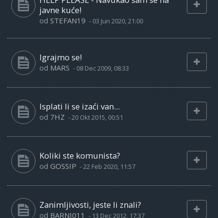
javne kuće!
od
STEFAN19
-
03 Jun 2020, 21:00
Igrajmo se!
od
MARS
-
08 Dec 2009, 08:33
Isplati li se izaći van...
od
7HZ
-
20 Okt 2015, 00:51
Koliki ste komunista?
od
GOSSIP
-
22 Feb 2020, 11:57
Zanimljivosti, jeste li znali?
od
BARNI011
-
13 Dec 2012, 17:37