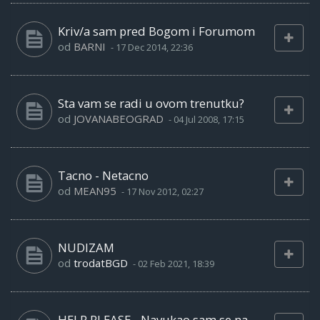
Kriv/a sam pred Bogom i Forumom
od
BARNI
-
17 Dec 2014, 22:36
Sta vam se radi u ovom trenutku?
od
JOVANABEOGRAD
-
04 Jul 2008, 17:15
Tacno - Netacno
od
MEAN95
-
17 Nov 2012, 02:27
NUDIZAM
od
trodatBGD
-
02 Feb 2021, 18:39
HELP PLEASE - Navukao sam se na