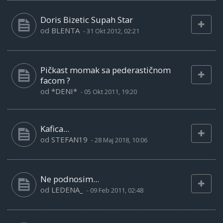
Doris Bizetic Supah Star
od
BLENTA
-
31 Okt 2012, 02:21
Pičkast momak sa pederastičnom
facom ?
od
*DENI*
-
05 Okt 2011, 19:20
Kafica...
od
STEFAN19
-
28 Maj 2018, 10:06
Ne podnosim...
od
LEDENA_
-
09 Feb 2011, 02:48