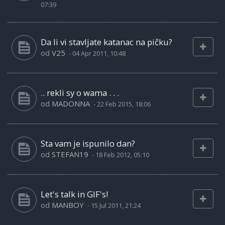
07:39
Da li vi stavljate katanac na pičku?
od
V25
-
04 Apr 2011, 10:48
.. rekli sy o wama . . .
od
MADONNA
-
22 Feb 2015, 18:06
Sta vam je ispunilo dan?
od
STEFAN19
-
18 Feb 2012, 05:10
Let's talk in GIF's!
od
MANBOY
-
15 Jul 2011, 21:24