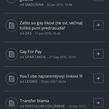
od
MADONNA
-
02 Jan 2016, 10:48
Zašto su gay likovi (ne svi, većina)
toliko puni predrasuda?
od
ZX5
-
11 Jun 2016, 15:42
Gay For Pay
od
SPARTAKUS
-
27 Sep 2015, 13:50
YouTube najzanimljiviji linkovi !!!
od
LEOBG
-
30 Jan 2007, 02:24
Transfer blama
od
SPECULUM COLUMBAE
-
12 Dec 2012,