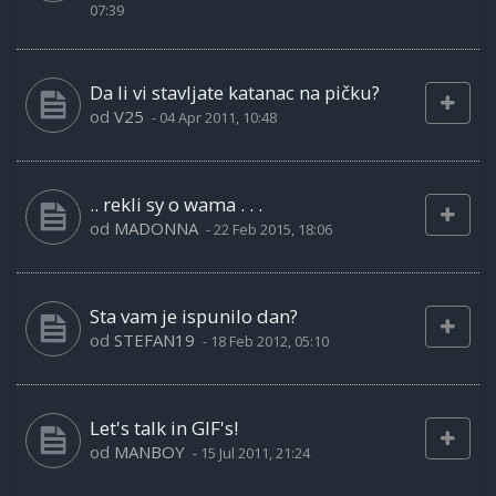
07:39
Da li vi stavljate katanac na pičku?
od
V25
-
04 Apr 2011, 10:48
.. rekli sy o wama . . .
od
MADONNA
-
22 Feb 2015, 18:06
Sta vam je ispunilo dan?
od
STEFAN19
-
18 Feb 2012, 05:10
Let's talk in GIF's!
od
MANBOY
-
15 Jul 2011, 21:24