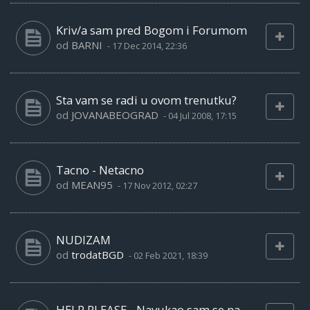
Kriv/a sam pred Bogom i Forumom
od
BARNI
-
17 Dec 2014, 22:36
Sta vam se radi u ovom trenutku?
od
JOVANABEOGRAD
-
04 Jul 2008, 17:15
Tacno - Netacno
od
MEAN95
-
17 Nov 2012, 02:27
NUDIZAM
od
trodatBGD
-
02 Feb 2021, 18:39
HELP PLEASE - Navukao sam se na