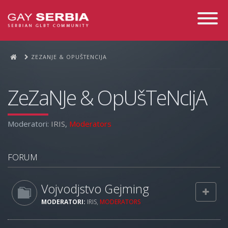
Toggle
Navigati
ZEZANJE & OPUŠTENCIJA
ZeZaNJe & OpUšTeNcIjA
Moderatori:
IRIS
,
Moderators
FORUM
Vojvodjstvo Gejming
MODERATORI:
IRIS
,
MODERATORS