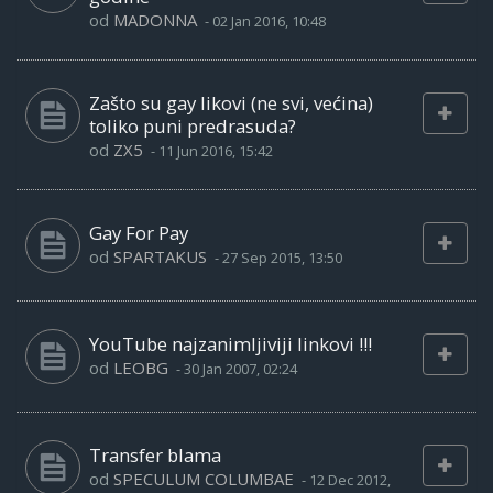
od
MADONNA
-
02 Jan 2016, 10:48
Zašto su gay likovi (ne svi, većina)
toliko puni predrasuda?
od
ZX5
-
11 Jun 2016, 15:42
Gay For Pay
od
SPARTAKUS
-
27 Sep 2015, 13:50
YouTube najzanimljiviji linkovi !!!
od
LEOBG
-
30 Jan 2007, 02:24
Transfer blama
od
SPECULUM COLUMBAE
-
12 Dec 2012,