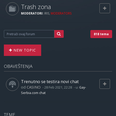
Trash zona
MODERATORI:
IRIS
,
MODERATORS
818 tema
NEW TOPIC
OBAVEŠTENJA
Trenutno se testira novi chat
od
CASINO
-
28 Feb 2021, 22:28
- u:
Gay-
Serbia.com chat
TEME