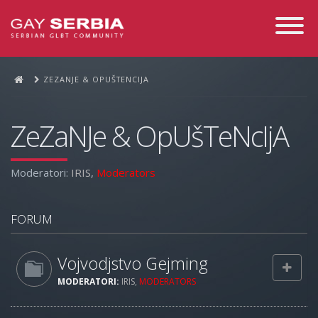
Toggle
Navigati
ZEZANJE & OPUŠTENCIJA
ZeZaNJe & OpUšTeNcIjA
Moderatori:
IRIS
,
Moderators
FORUM
Vojvodjstvo Gejming
MODERATORI:
IRIS
,
MODERATORS