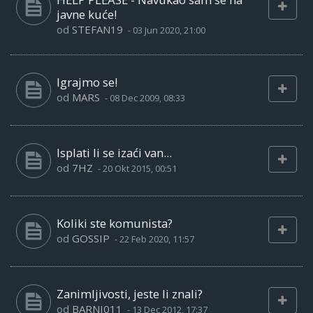
javne kuće!
od
STEFAN19
-
03 Jun 2020, 21:00
Igrajmo se!
od
MARS
-
08 Dec 2009, 08:33
Isplati li se izaći van...
od
7HZ
-
20 Okt 2015, 00:51
Koliki ste komunista?
od
GOSSIP
-
22 Feb 2020, 11:57
Zanimljivosti, jeste li znali?
od
BARNI011
-
13 Dec 2012, 17:37