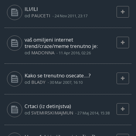
ILI/ILI
od
PAUCETI
-
24 Nov 2011, 23:17
vaš omiljeni internet
trend/craze/meme trenutno je:
od
MADONNA
-
11 Apr 2016, 02:26
Kako se trenutno osecate....?
od
BLADY
-
30 Mar 2007, 16:10
Crtaci (iz detinjstva)
od
SVEMIRSKIMAJMUN
-
27 Maj 2014, 15:38