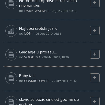
Homofobi i njihovo istraživačko
novinarstvo
od
DARK WALKER
-
08 Jun 2018, 13:10
Najlepši svetski jezik
od
LONI
-
05 Dec 2010, 03:38
Gledanje u prolazu...
od
VOODOO
-
29 Mar 2018, 18:29
Baby talk
od
COSMICLOVER
-
27 Okt 2013, 21:12
slavio se božić sine od godine do
godine