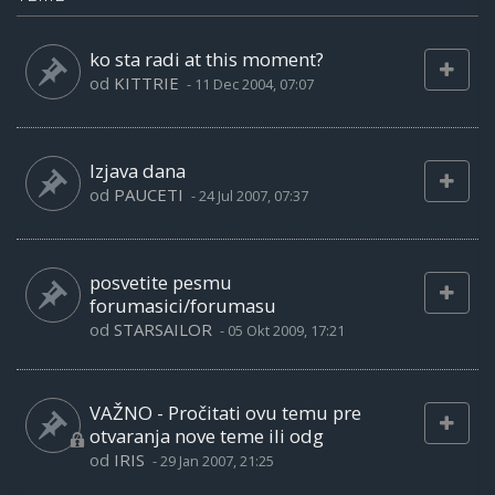
ko sta radi at this moment?
od
KITTRIE
-
11 Dec 2004, 07:07
Izjava dana
od
PAUCETI
-
24 Jul 2007, 07:37
posvetite pesmu
forumasici/forumasu
od
STARSAILOR
-
05 Okt 2009, 17:21
VAŽNO - Pročitati ovu temu pre
otvaranja nove teme ili odg
od
IRIS
-
29 Jan 2007, 21:25