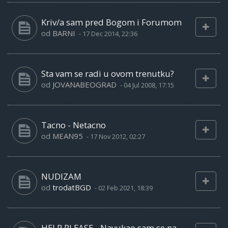
Kriv/a sam pred Bogom i Forumom
od
BARNI
-
17 Dec 2014, 22:36
Sta vam se radi u ovom trenutku?
od
JOVANABEOGRAD
-
04 Jul 2008, 17:15
Tacno - Netacno
od
MEAN95
-
17 Nov 2012, 02:27
NUDIZAM
od
trodatBGD
-
02 Feb 2021, 18:39
HELP PLEASE - Navukao sam se na