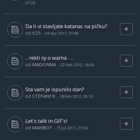
07:39
Da li vi stavljate katanac na pičku?
od
V25
-
04 Apr 2011, 10:48
.. rekli sy o wama . . .
od
MADONNA
-
22 Feb 2015, 18:06
Sta vam je ispunilo dan?
od
STEFAN19
-
18 Feb 2012, 05:10
Let's talk in GIF's!
od
MANBOY
-
15 Jul 2011, 21:24