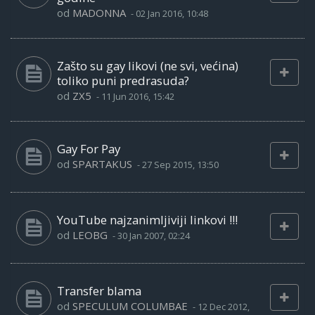
od
MADONNA
-
02 Jan 2016, 10:48
Zašto su gay likovi (ne svi, većina)
toliko puni predrasuda?
od
ZX5
-
11 Jun 2016, 15:42
Gay For Pay
od
SPARTAKUS
-
27 Sep 2015, 13:50
YouTube najzanimljiviji linkovi !!!
od
LEOBG
-
30 Jan 2007, 02:24
Transfer blama
od
SPECULUM COLUMBAE
-
12 Dec 2012,