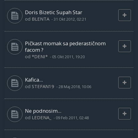
Doris Bizetic Supah Star
od
BLENTA
-
31 Okt 2012, 02:21
Pičkast momak sa pederastičnom
facom ?
od
*DENI*
-
05 Okt 2011, 19:20
Kafica...
od
STEFAN19
-
28 Maj 2018, 10:06
Ne podnosim...
od
LEDENA_
-
09 Feb 2011, 02:48