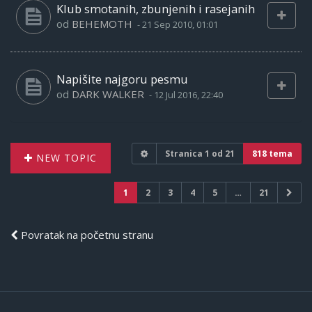
Klub smotanih, zbunjenih i rasejanih
od
BEHEMOTH
-
21 Sep 2010, 01:01
Napišite najgoru pesmu
od
DARK WALKER
-
12 Jul 2016, 22:40
Stranica
1
od
21
818 tema
NEW TOPIC
1
2
3
4
5
…
21
Povratak na početnu stranu