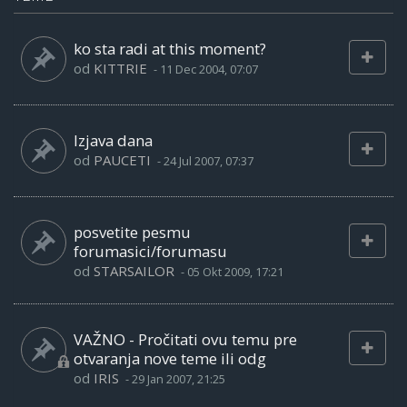
ko sta radi at this moment?
od
KITTRIE
-
11 Dec 2004, 07:07
Izjava dana
od
PAUCETI
-
24 Jul 2007, 07:37
posvetite pesmu
forumasici/forumasu
od
STARSAILOR
-
05 Okt 2009, 17:21
VAŽNO - Pročitati ovu temu pre
otvaranja nove teme ili odg
od
IRIS
-
29 Jan 2007, 21:25