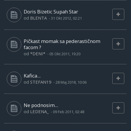
Doris Bizetic Supah Star
od
BLENTA
-
31 Okt 2012, 02:21
Pičkast momak sa pederastičnom
facom ?
od
*DENI*
-
05 Okt 2011, 19:20
Kafica...
od
STEFAN19
-
28 Maj 2018, 10:06
Ne podnosim...
od
LEDENA_
-
09 Feb 2011, 02:48