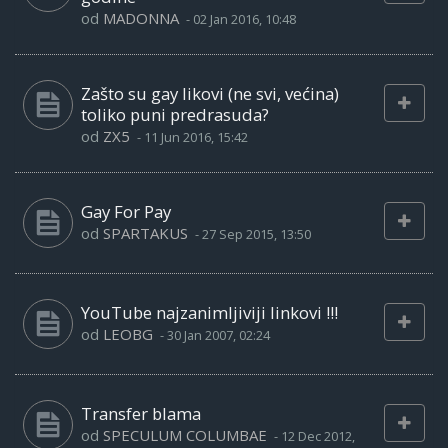
od
MADONNA
-
02 Jan 2016, 10:48
Zašto su gay likovi (ne svi, većina)
toliko puni predrasuda?
od
ZX5
-
11 Jun 2016, 15:42
Gay For Pay
od
SPARTAKUS
-
27 Sep 2015, 13:50
YouTube najzanimljiviji linkovi !!!
od
LEOBG
-
30 Jan 2007, 02:24
Transfer blama
od
SPECULUM COLUMBAE
-
12 Dec 2012,