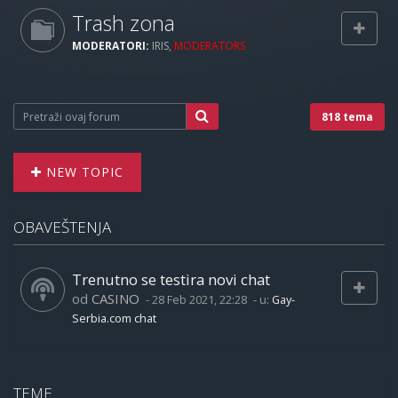
Trash zona
MODERATORI:
IRIS
,
MODERATORS
818 tema
NEW TOPIC
OBAVEŠTENJA
Trenutno se testira novi chat
od
CASINO
-
28 Feb 2021, 22:28
- u:
Gay-
Serbia.com chat
TEME