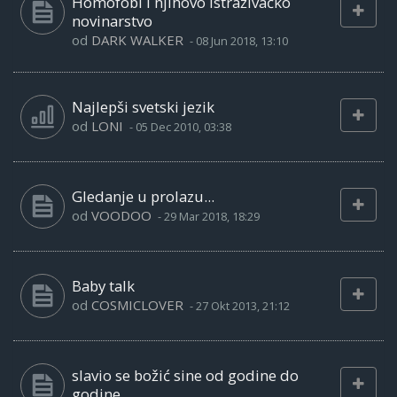
Homofobi i njihovo istraživačko
novinarstvo
od
DARK WALKER
-
08 Jun 2018, 13:10
Najlepši svetski jezik
od
LONI
-
05 Dec 2010, 03:38
Gledanje u prolazu...
od
VOODOO
-
29 Mar 2018, 18:29
Baby talk
od
COSMICLOVER
-
27 Okt 2013, 21:12
slavio se božić sine od godine do
godine