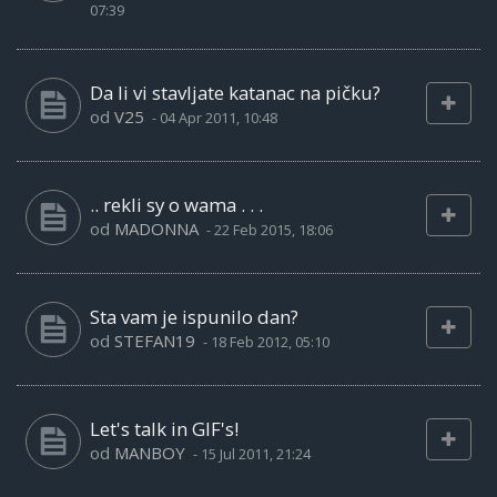
07:39
Da li vi stavljate katanac na pičku?
od
V25
-
04 Apr 2011, 10:48
.. rekli sy o wama . . .
od
MADONNA
-
22 Feb 2015, 18:06
Sta vam je ispunilo dan?
od
STEFAN19
-
18 Feb 2012, 05:10
Let's talk in GIF's!
od
MANBOY
-
15 Jul 2011, 21:24