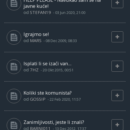
javne kuće!
od
STEFAN19
-
03 Jun 2020, 21:00
Igrajmo se!
od
MARS
-
08 Dec 2009, 08:33
Isplati li se izaći van...
od
7HZ
-
20 Okt 2015, 00:51
Koliki ste komunista?
od
GOSSIP
-
22 Feb 2020, 11:57
Zanimljivosti, jeste li znali?
od
BARNI011
-
13 Dec 2012, 17:37