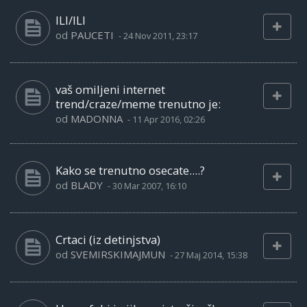
ILI/ILI
od
PAUCETI
-
24 Nov 2011, 23:17
vaš omiljeni internet
trend/craze/meme trenutno je:
od
MADONNA
-
11 Apr 2016, 02:26
Kako se trenutno osecate....?
od
BLADY
-
30 Mar 2007, 16:10
Crtaci (iz detinjstva)
od
SVEMIRSKIMAJMUN
-
27 Maj 2014, 15:38