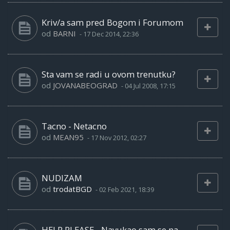
Kriv/a sam pred Bogom i Forumom
od
BARNI
-
17 Dec 2014, 22:36
Sta vam se radi u ovom trenutku?
od
JOVANABEOGRAD
-
04 Jul 2008, 17:15
Tacno - Netacno
od
MEAN95
-
17 Nov 2012, 02:27
NUDIZAM
od
trodatBGD
-
02 Feb 2021, 18:39
HELP PLEASE - Navukao sam se na