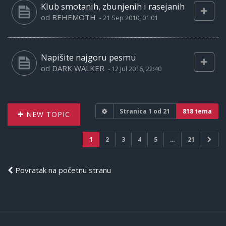
Klub smotanih, zbunjenih i rasejanih
od
BEHEMOTH
-
21 Sep 2010, 01:01
Napišite najgoru pesmu
od
DARK WALKER
-
12 Jul 2016, 22:40
Stranica
1
od
21
818 tema
NEW TOPIC
1
2
3
4
5
…
21
Povratak na početnu stranu