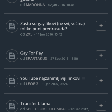
od
MADONNA
-
02 Jan 2016, 10:48
Zašto su gay likovi (ne svi, većina)
toliko puni predrasuda?
od
ZX5
-
11 Jun 2016, 15:42
Gay For Pay
od
SPARTAKUS
-
27 Sep 2015, 13:50
YouTube najzanimljiviji linkovi !!!
od
LEOBG
-
30 Jan 2007, 02:24
Transfer blama
od
SPECULUM COLUMBAE
-
12 Dec 2012,