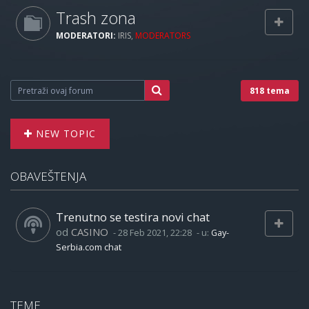
Trash zona
MODERATORI:
IRIS
,
MODERATORS
818 tema
NEW TOPIC
OBAVEŠTENJA
Trenutno se testira novi chat
od
CASINO
-
28 Feb 2021, 22:28
- u:
Gay-
Serbia.com chat
TEME