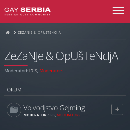
Toggle
Navigati
ZEZANJE & OPUŠTENCIJA
ZeZaNJe & OpUšTeNcIjA
Moderatori:
IRIS
,
Moderators
FORUM
Vojvodjstvo Gejming
MODERATORI:
IRIS
,
MODERATORS