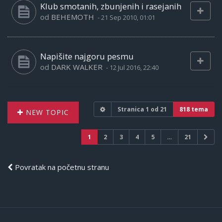
Klub smotanih, zbunjenih i rasejanih
od
BEHEMOTH
-
21 Sep 2010, 01:01
Napišite najgoru pesmu
od
DARK WALKER
-
12 Jul 2016, 22:40
Stranica
1
od
21
818 tema
NEW TOPIC
1
2
3
4
5
…
21
Povratak na početnu stranu