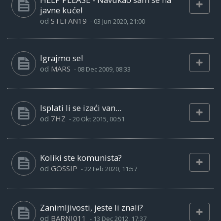
javne kuće!
od
STEFAN19
-
03 Jun 2020, 21:00
Igrajmo se!
od
MARS
-
08 Dec 2009, 08:33
Isplati li se izaći van...
od
7HZ
-
20 Okt 2015, 00:51
Koliki ste komunista?
od
GOSSIP
-
22 Feb 2020, 11:57
Zanimljivosti, jeste li znali?
od
BARNI011
-
13 Dec 2012, 17:37