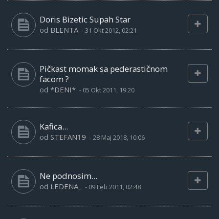
Doris Bizetic Supah Star
od
BLENTA
-
31 Okt 2012, 02:21
Pičkast momak sa pederastičnom
facom ?
od
*DENI*
-
05 Okt 2011, 19:20
Kafica...
od
STEFAN19
-
28 Maj 2018, 10:06
Ne podnosim...
od
LEDENA_
-
09 Feb 2011, 02:48