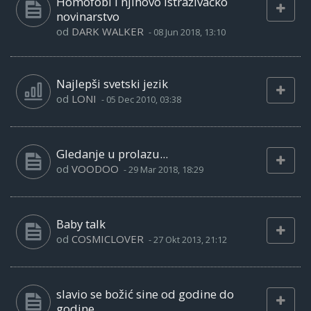
Homofobi i njihovo istraživačko
novinarstvo
od
DARK WALKER
-
08 Jun 2018, 13:10
Najlepši svetski jezik
od
LONI
-
05 Dec 2010, 03:38
Gledanje u prolazu...
od
VOODOO
-
29 Mar 2018, 18:29
Baby talk
od
COSMICLOVER
-
27 Okt 2013, 21:12
slavio se božić sine od godine do
godine