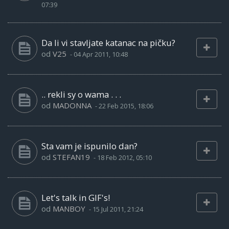
07:39
Da li vi stavljate katanac na pičku?
od
V25
-
04 Apr 2011, 10:48
.. rekli sy o wama . . .
od
MADONNA
-
22 Feb 2015, 18:06
Sta vam je ispunilo dan?
od
STEFAN19
-
18 Feb 2012, 05:10
Let's talk in GIF's!
od
MANBOY
-
15 Jul 2011, 21:24