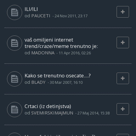
ILI/ILI
od
PAUCETI
-
24 Nov 2011, 23:17
vaš omiljeni internet
trend/craze/meme trenutno je:
od
MADONNA
-
11 Apr 2016, 02:26
Kako se trenutno osecate....?
od
BLADY
-
30 Mar 2007, 16:10
Crtaci (iz detinjstva)
od
SVEMIRSKIMAJMUN
-
27 Maj 2014, 15:38