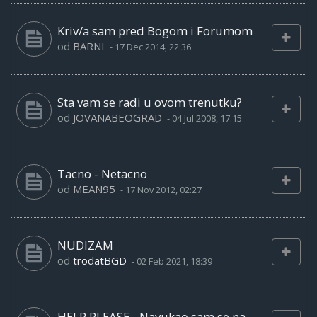
Kriv/a sam pred Bogom i Forumom
od
BARNI
-
17 Dec 2014, 22:36
Sta vam se radi u ovom trenutku?
od
JOVANABEOGRAD
-
04 Jul 2008, 17:15
Tacno - Netacno
od
MEAN95
-
17 Nov 2012, 02:27
NUDIZAM
od
trodatBGD
-
02 Feb 2021, 18:39
HELP PLEASE - Navukao sam se na