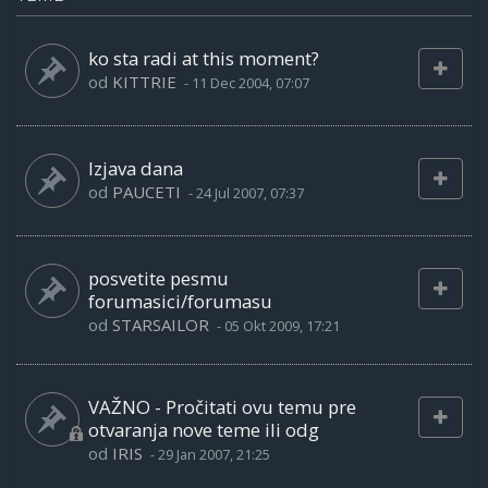
ko sta radi at this moment?
od
KITTRIE
-
11 Dec 2004, 07:07
Izjava dana
od
PAUCETI
-
24 Jul 2007, 07:37
posvetite pesmu
forumasici/forumasu
od
STARSAILOR
-
05 Okt 2009, 17:21
VAŽNO - Pročitati ovu temu pre
otvaranja nove teme ili odg
od
IRIS
-
29 Jan 2007, 21:25