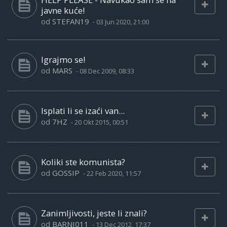
javne kuće!
od
STEFAN19
-
03 Jun 2020, 21:00
Igrajmo se!
od
MARS
-
08 Dec 2009, 08:33
Isplati li se izaći van...
od
7HZ
-
20 Okt 2015, 00:51
Koliki ste komunista?
od
GOSSIP
-
22 Feb 2020, 11:57
Zanimljivosti, jeste li znali?
od
BARNI011
-
13 Dec 2012, 17:37