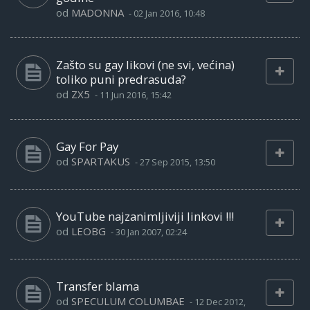
od
MADONNA
-
02 Jan 2016, 10:48
Zašto su gay likovi (ne svi, većina)
toliko puni predrasuda?
od
ZX5
-
11 Jun 2016, 15:42
Gay For Pay
od
SPARTAKUS
-
27 Sep 2015, 13:50
YouTube najzanimljiviji linkovi !!!
od
LEOBG
-
30 Jan 2007, 02:24
Transfer blama
od
SPECULUM COLUMBAE
-
12 Dec 2012,