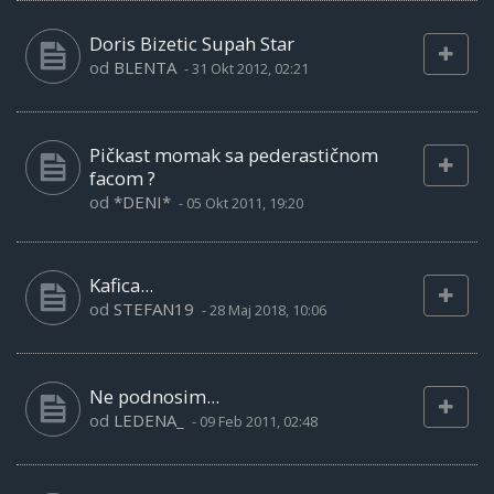
Doris Bizetic Supah Star
od
BLENTA
-
31 Okt 2012, 02:21
Pičkast momak sa pederastičnom
facom ?
od
*DENI*
-
05 Okt 2011, 19:20
Kafica...
od
STEFAN19
-
28 Maj 2018, 10:06
Ne podnosim...
od
LEDENA_
-
09 Feb 2011, 02:48