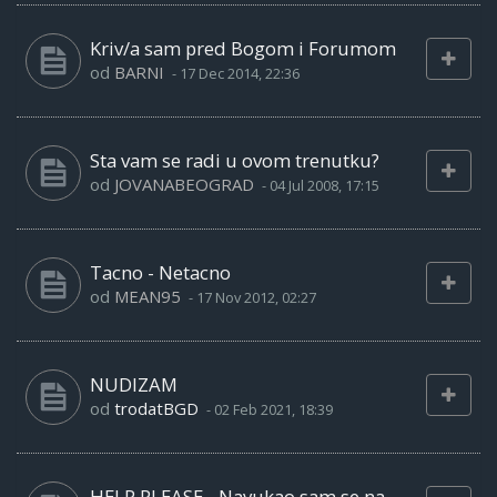
Kriv/a sam pred Bogom i Forumom
od
BARNI
-
17 Dec 2014, 22:36
Sta vam se radi u ovom trenutku?
od
JOVANABEOGRAD
-
04 Jul 2008, 17:15
Tacno - Netacno
od
MEAN95
-
17 Nov 2012, 02:27
NUDIZAM
od
trodatBGD
-
02 Feb 2021, 18:39
HELP PLEASE - Navukao sam se na