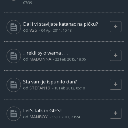
07:39
Da li vi stavljate katanac na pičku?
od
V25
-
04 Apr 2011, 10:48
.. rekli sy o wama . . .
od
MADONNA
-
22 Feb 2015, 18:06
Sta vam je ispunilo dan?
od
STEFAN19
-
18 Feb 2012, 05:10
Let's talk in GIF's!
od
MANBOY
-
15 Jul 2011, 21:24