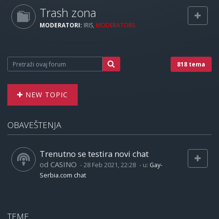
Trash zona
MODERATORI:
IRIS
,
MODERATORS
818 tema
NEW TOPIC
OBAVEŠTENJA
Trenutno se testira novi chat
od
CASINO
-
28 Feb 2021, 22:28
- u:
Gay-
Serbia.com chat
TEME