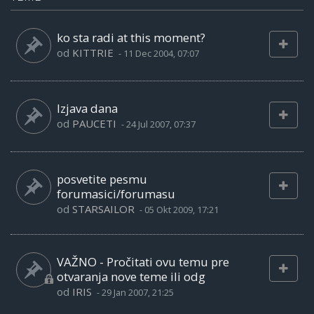
ko sta radi at this moment?
od
KITTRIE
-
11 Dec 2004, 07:07
Izjava dana
od
PAUCETI
-
24 Jul 2007, 07:37
posvetite pesmu
forumasici/forumasu
od
STARSAILOR
-
05 Okt 2009, 17:21
VAŽNO - Pročitati ovu temu pre
otvaranja nove teme ili odg
od
IRIS
-
29 Jan 2007, 21:25