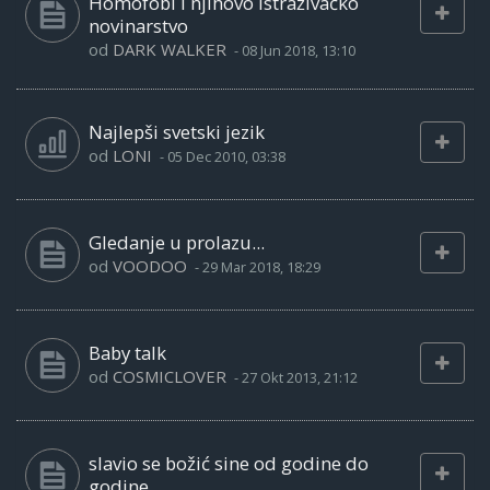
Homofobi i njihovo istraživačko
novinarstvo
od
DARK WALKER
-
08 Jun 2018, 13:10
Najlepši svetski jezik
od
LONI
-
05 Dec 2010, 03:38
Gledanje u prolazu...
od
VOODOO
-
29 Mar 2018, 18:29
Baby talk
od
COSMICLOVER
-
27 Okt 2013, 21:12
slavio se božić sine od godine do
godine