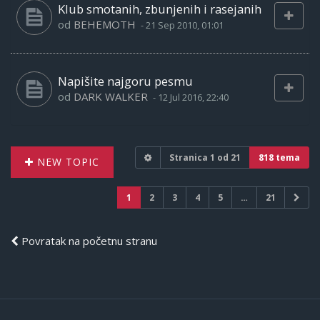
Klub smotanih, zbunjenih i rasejanih
od
BEHEMOTH
-
21 Sep 2010, 01:01
Napišite najgoru pesmu
od
DARK WALKER
-
12 Jul 2016, 22:40
Stranica
1
od
21
818 tema
NEW TOPIC
1
2
3
4
5
…
21
Povratak na početnu stranu