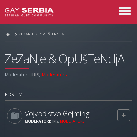
Toggle
Navigati
ZEZANJE & OPUŠTENCIJA
ZeZaNJe & OpUšTeNcIjA
Moderatori:
IRIS
,
Moderators
FORUM
Vojvodjstvo Gejming
MODERATORI:
IRIS
,
MODERATORS