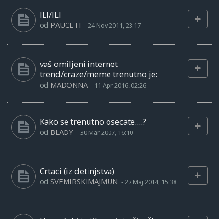
ILI/ILI
od
PAUCETI
-
24 Nov 2011, 23:17
vaš omiljeni internet
trend/craze/meme trenutno je:
od
MADONNA
-
11 Apr 2016, 02:26
Kako se trenutno osecate....?
od
BLADY
-
30 Mar 2007, 16:10
Crtaci (iz detinjstva)
od
SVEMIRSKIMAJMUN
-
27 Maj 2014, 15:38