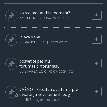
ko sta radi at this moment?
od
KITTRIE
-
11 Dec 2004, 07:07
Izjava dana
od
PAUCETI
-
24 Jul 2007, 07:37
posvetite pesmu
forumasici/forumasu
od
STARSAILOR
-
05 Okt 2009, 17:21
VAŽNO - Pročitati ovu temu pre
otvaranja nove teme ili odg
od
IRIS
-
29 Jan 2007, 21:25