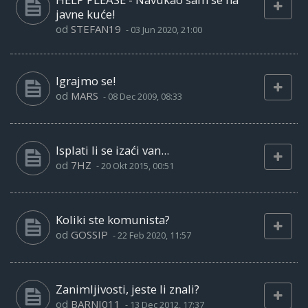
javne kuće!
od
STEFAN19
-
03 Jun 2020, 21:00
Igrajmo se!
od
MARS
-
08 Dec 2009, 08:33
Isplati li se izaći van...
od
7HZ
-
20 Okt 2015, 00:51
Koliki ste komunista?
od
GOSSIP
-
22 Feb 2020, 11:57
Zanimljivosti, jeste li znali?
od
BARNI011
-
13 Dec 2012, 17:37