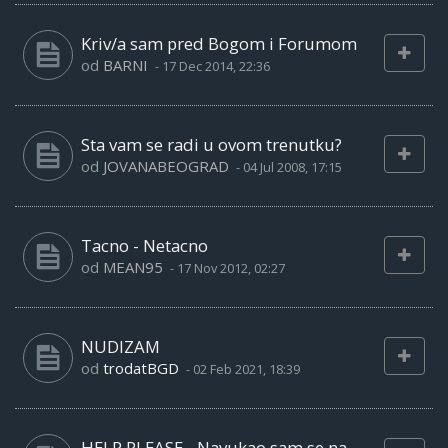
Kriv/a sam pred Bogom i Forumom
od
BARNI
-
17 Dec 2014, 22:36
Sta vam se radi u ovom trenutku?
od
JOVANABEOGRAD
-
04 Jul 2008, 17:15
Tacno - Netacno
od
MEAN95
-
17 Nov 2012, 02:27
NUDIZAM
od
trodatBGD
-
02 Feb 2021, 18:39
HELP PLEASE - Navukao sam se na