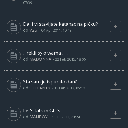
07:39
Da li vi stavljate katanac na pičku?
od
V25
-
04 Apr 2011, 10:48
.. rekli sy o wama . . .
od
MADONNA
-
22 Feb 2015, 18:06
Sta vam je ispunilo dan?
od
STEFAN19
-
18 Feb 2012, 05:10
Let's talk in GIF's!
od
MANBOY
-
15 Jul 2011, 21:24