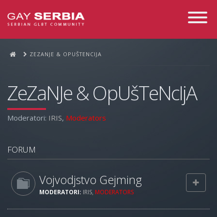
Toggle
Navigati
ZEZANJE & OPUŠTENCIJA
ZeZaNJe & OpUšTeNcIjA
Moderatori:
IRIS
,
Moderators
FORUM
Vojvodjstvo Gejming
MODERATORI:
IRIS
,
MODERATORS