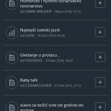
Homofobi i njihovo istraživačko
novinarstvo
od
DARK WALKER
-
08 Jun 2018, 13:10
Najlepši svetski jezik
od
LONI
-
05 Dec 2010, 03:38
Gledanje u prolazu...
od
VOODOO
-
29 Mar 2018, 18:29
Baby talk
od
COSMICLOVER
-
27 Okt 2013, 21:12
slavio se božić sine od godine do
godine