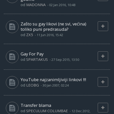
od
MADONNA
-
02 Jan 2016, 10:48
Zašto su gay likovi (ne svi, većina)
toliko puni predrasuda?
od
ZX5
-
11 Jun 2016, 15:42
Gay For Pay
od
SPARTAKUS
-
27 Sep 2015, 13:50
YouTube najzanimljiviji linkovi !!!
od
LEOBG
-
30 Jan 2007, 02:24
Transfer blama
od
SPECULUM COLUMBAE
-
12 Dec 2012,