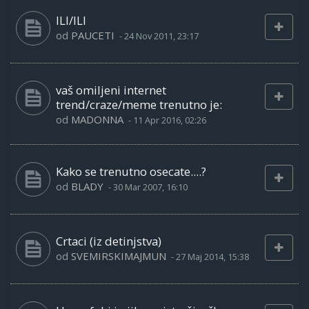
ILI/ILI
od
PAUCETI
-
24 Nov 2011, 23:17
vaš omiljeni internet
trend/craze/meme trenutno je:
od
MADONNA
-
11 Apr 2016, 02:26
Kako se trenutno osecate....?
od
BLADY
-
30 Mar 2007, 16:10
Crtaci (iz detinjstva)
od
SVEMIRSKIMAJMUN
-
27 Maj 2014, 15:38