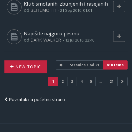
Klub smotanih, zbunjenih i rasejanih
od
BEHEMOTH
-
21 Sep 2010, 01:01
Napišite najgoru pesmu
od
DARK WALKER
-
12 Jul 2016, 22:40
Stranica
1
od
21
818 tema
NEW TOPIC
1
2
3
4
5
…
21
Povratak na početnu stranu