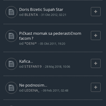
Doris Bizetic Supah Star
od
BLENTA
-
31 Okt 2012, 02:21
Pičkast momak sa pederastičnom
facom ?
od
*DENI*
-
05 Okt 2011, 19:20
Kafica...
od
STEFAN19
-
28 Maj 2018, 10:06
Ne podnosim...
od
LEDENA_
-
09 Feb 2011, 02:48