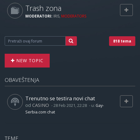
Trash zona
MODERATORI:
IRIS
,
MODERATORS
818 tema
NEW TOPIC
OBAVEŠTENJA
Trenutno se testira novi chat
od
CASINO
-
28 Feb 2021, 22:28
- u:
Gay-
Serbia.com chat
TEME