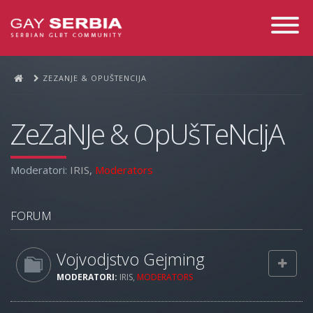
Toggle
Navigati
ZEZANJE & OPUŠTENCIJA
ZeZaNJe & OpUšTeNcIjA
Moderatori:
IRIS
,
Moderators
FORUM
Vojvodjstvo Gejming
MODERATORI:
IRIS
,
MODERATORS