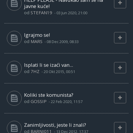
javne kuće!
od
STEFAN19
-
03 Jun 2020, 21:00
Igrajmo se!
od
MARS
-
08 Dec 2009, 08:33
Isplati li se izaći van...
od
7HZ
-
20 Okt 2015, 00:51
Koliki ste komunista?
od
GOSSIP
-
22 Feb 2020, 11:57
Zanimljivosti, jeste li znali?
od
BARNI011
-
13 Dec 2012, 17:37