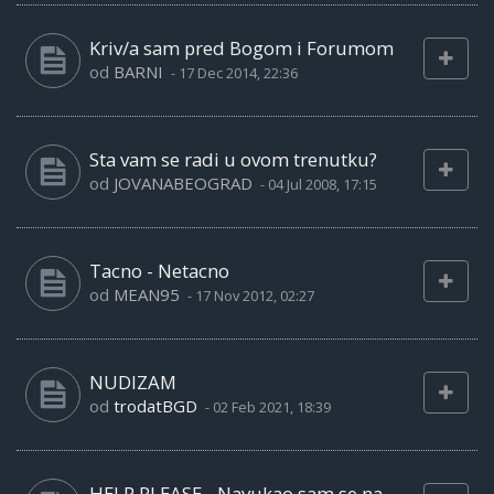
Kriv/a sam pred Bogom i Forumom
od
BARNI
-
17 Dec 2014, 22:36
Sta vam se radi u ovom trenutku?
od
JOVANABEOGRAD
-
04 Jul 2008, 17:15
Tacno - Netacno
od
MEAN95
-
17 Nov 2012, 02:27
NUDIZAM
od
trodatBGD
-
02 Feb 2021, 18:39
HELP PLEASE - Navukao sam se na