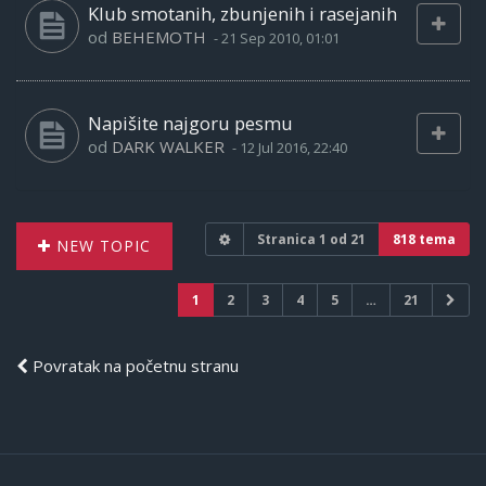
Klub smotanih, zbunjenih i rasejanih
od
BEHEMOTH
-
21 Sep 2010, 01:01
Napišite najgoru pesmu
od
DARK WALKER
-
12 Jul 2016, 22:40
Stranica
1
od
21
818 tema
NEW TOPIC
1
2
3
4
5
…
21
Povratak na početnu stranu