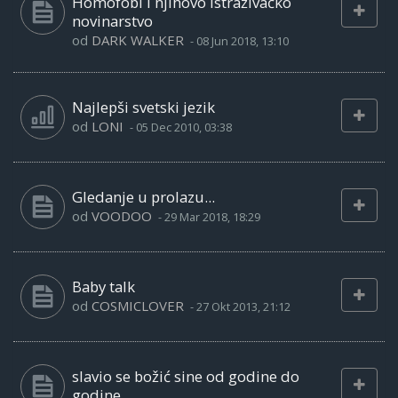
Homofobi i njihovo istraživačko
novinarstvo
od
DARK WALKER
-
08 Jun 2018, 13:10
Najlepši svetski jezik
od
LONI
-
05 Dec 2010, 03:38
Gledanje u prolazu...
od
VOODOO
-
29 Mar 2018, 18:29
Baby talk
od
COSMICLOVER
-
27 Okt 2013, 21:12
slavio se božić sine od godine do
godine