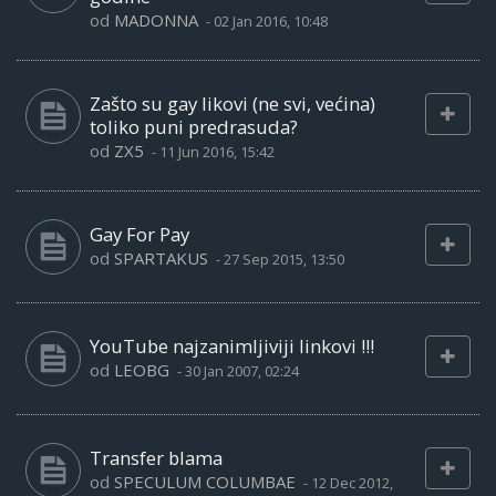
od
MADONNA
-
02 Jan 2016, 10:48
Zašto su gay likovi (ne svi, većina)
toliko puni predrasuda?
od
ZX5
-
11 Jun 2016, 15:42
Gay For Pay
od
SPARTAKUS
-
27 Sep 2015, 13:50
YouTube najzanimljiviji linkovi !!!
od
LEOBG
-
30 Jan 2007, 02:24
Transfer blama
od
SPECULUM COLUMBAE
-
12 Dec 2012,