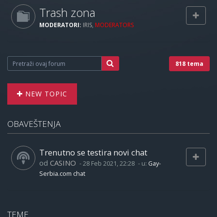
Trash zona
MODERATORI:
IRIS
,
MODERATORS
818 tema
NEW TOPIC
OBAVEŠTENJA
Trenutno se testira novi chat
od
CASINO
-
28 Feb 2021, 22:28
- u:
Gay-
Serbia.com chat
TEME