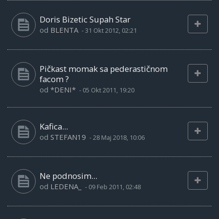
Doris Bizetic Supah Star
od
BLENTA
-
31 Okt 2012, 02:21
Pičkast momak sa pederastičnom
facom ?
od
*DENI*
-
05 Okt 2011, 19:20
Kafica...
od
STEFAN19
-
28 Maj 2018, 10:06
Ne podnosim...
od
LEDENA_
-
09 Feb 2011, 02:48