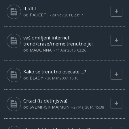
ILI/ILI
od
PAUCETI
-
24 Nov 2011, 23:17
vaš omiljeni internet
trend/craze/meme trenutno je:
od
MADONNA
-
11 Apr 2016, 02:26
Kako se trenutno osecate....?
od
BLADY
-
30 Mar 2007, 16:10
Crtaci (iz detinjstva)
od
SVEMIRSKIMAJMUN
-
27 Maj 2014, 15:38