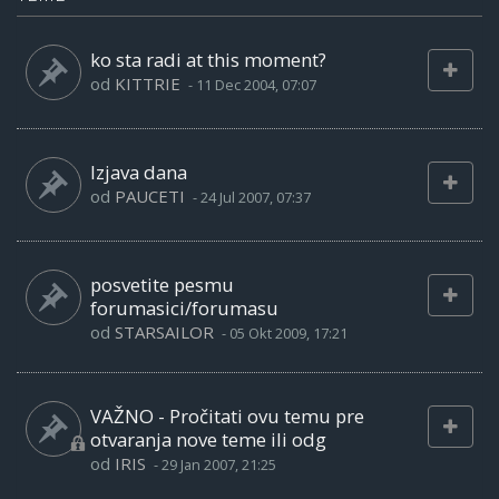
ko sta radi at this moment?
od
KITTRIE
-
11 Dec 2004, 07:07
Izjava dana
od
PAUCETI
-
24 Jul 2007, 07:37
posvetite pesmu
forumasici/forumasu
od
STARSAILOR
-
05 Okt 2009, 17:21
VAŽNO - Pročitati ovu temu pre
otvaranja nove teme ili odg
od
IRIS
-
29 Jan 2007, 21:25