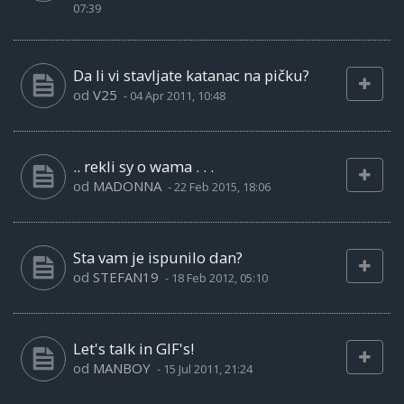
07:39
Da li vi stavljate katanac na pičku?
od
V25
-
04 Apr 2011, 10:48
.. rekli sy o wama . . .
od
MADONNA
-
22 Feb 2015, 18:06
Sta vam je ispunilo dan?
od
STEFAN19
-
18 Feb 2012, 05:10
Let's talk in GIF's!
od
MANBOY
-
15 Jul 2011, 21:24