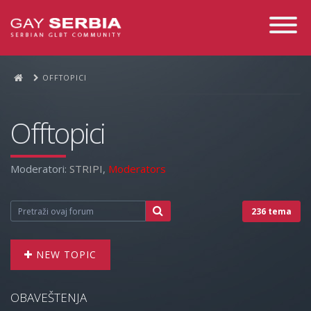
Toggle
Navigati
OFFTOPICI
Offtopici
Moderatori:
STRIPI
,
Moderators
236 tema
NEW TOPIC
OBAVEŠTENJA