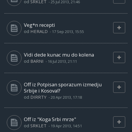
od
SRKLET
-
25 Jul 2013, 21:46
Veg*n recepti
od
HERALD
-
17 Sep 2013, 15:55
Vidi dede kunac mu do kolena
od
BARNI
-
16 Jul 2013, 21:11
Off iz Potpisan sporazum izmedju
Srbije i Kosova!?
od
DIRRTY
-
20 Apr 2013, 17:18
Off iz "Koga Srbi mrze"
od
SRKLET
-
19 Apr 2013, 14:51