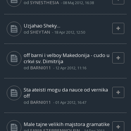
od
SYNESTHESIA
-
08 Maj 2012, 16:38
Uzjahao Sheky...
od
SHEYTAN
-
18 Apr 2012, 12:50
off barni i velboy Makedonija - cudo u
crkvi sv. Dimitrija
od
BARNI011
-
12 Apr 2012, 11:16
Sta ateisti mogu da nauce od vernika
off
od
BARNI011
-
01 Apr 2012, 16:47
Male tajne velikih majstora gramatike
od
SANJA STEPPENWOLFIN
-
14 Dec 2011,