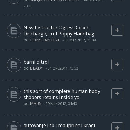
20:18
New Instructor Ogress,Coach
Discharge,Drill Poppy Handbag
od
CONSTANTINE
-
31 Mar 2012, 01:08
barni d trol
od
BLADY
-
31 Okt 2011, 13:52
this sort of complete human body
shapers retains inside yo
od
MARS
-
29 Mar 2012, 04:40
autovanje i fb i maliprinc i kragi