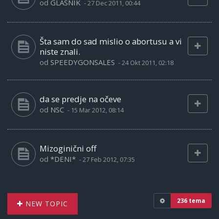
od
GLASNIK
-
27 Dec 2011, 00:44
Šta sam do sad mislio o abortusu a vi
niste znali.
od
SPEEDYGONSALES
-
24 Okt 2011, 02:18
da se predje na očeve
od
NSC
-
15 Mar 2012, 08:14
Mizoginični off
od
*DENI*
-
27 Feb 2012, 07:35
236 tema
NEW TOPIC