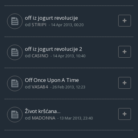
off iz jogurt revolucije
od
STRIPI
-
14 Apr 2013, 00:20
off iz jogurt revolucije 2
od
CASINO
-
14 Apr 2013, 10:40
Off Once Upon A Time
od
VASA84
-
26 Feb 2013, 12:23
Život kršćana...
od
MADONNA
-
13 Mar 2013, 23:40