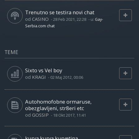
Trenutno se testira novi chat
od
CASINO
-
28 Feb 2021, 22:28
- u:
Gay-
Serbia.com chat
TEME
Sixto vs Vel boy
od
KRAGI
-
02 Maj 2012, 00:06
Autohomofobne ormaruse,
obezglavljeni, str8eri etc
od
GOSSIP
-
18 Okt 2017, 11:41
kurva kurva kurvetina