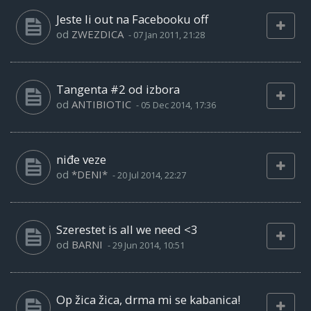
Jeste li out na Facebooku off
od
ZWEZDICA
-
07 Jan 2011, 21:28
Tangenta #2 od izbora
od
ANTIBIOTIC
-
05 Dec 2014, 17:36
niđe veze
od
*DENI*
-
20 Jul 2014, 22:27
Szerestet is all we need <3
od
BARNI
-
29 Jun 2014, 10:51
Op žica žica, drma mi se kabanica!