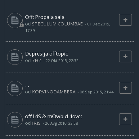
Off: Propala sala
od
SPECULUM COLUMBAE
-
01 Dec 2015,
17:39
Depresija offtopic
od
7HZ
-
22 Okt 2015, 22:32
...
od
KORVINODAMBERA
-
06 Sep 2015, 21:44
off IriS & mOwbid :love:
od
IRIS
-
26 Avg 2010, 23:58