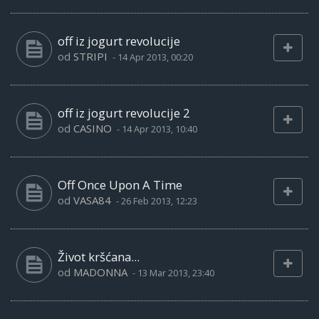
off iz jogurt revolucije
od
STRIPI
-
14 Apr 2013, 00:20
off iz jogurt revolucije 2
od
CASINO
-
14 Apr 2013, 10:40
Off Once Upon A Time
od
VASA84
-
26 Feb 2013, 12:23
Život kršćana...
od
MADONNA
-
13 Mar 2013, 23:40