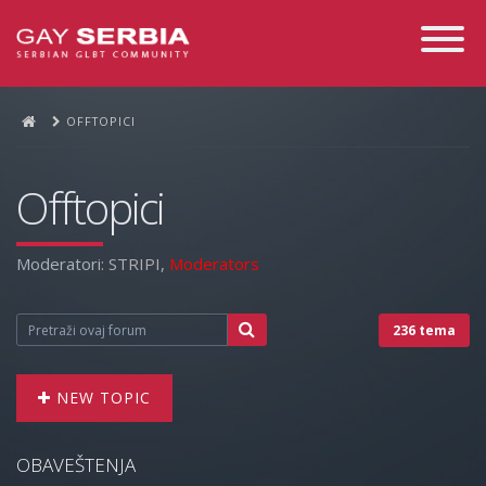
Toggle
Navigati
OFFTOPICI
Offtopici
Moderatori:
STRIPI
,
Moderators
236 tema
NEW TOPIC
OBAVEŠTENJA