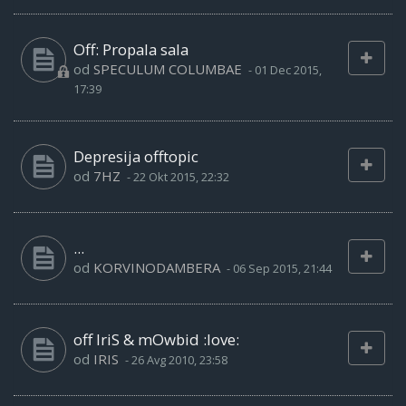
Off: Propala sala
od
SPECULUM COLUMBAE
-
01 Dec 2015,
17:39
Depresija offtopic
od
7HZ
-
22 Okt 2015, 22:32
...
od
KORVINODAMBERA
-
06 Sep 2015, 21:44
off IriS & mOwbid :love:
od
IRIS
-
26 Avg 2010, 23:58