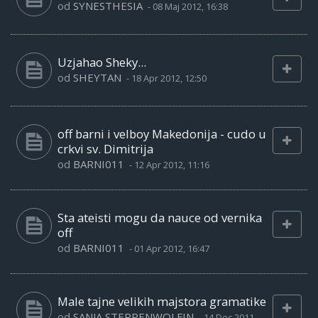
od
SYNESTHESIA
-
08 Maj 2012, 16:38
Uzjahao Sheky...
od
SHEYTAN
-
18 Apr 2012, 12:50
off barni i velboy Makedonija - cudo u
crkvi sv. Dimitrija
od
BARNI011
-
12 Apr 2012, 11:16
Sta ateisti mogu da nauce od vernika
off
od
BARNI011
-
01 Apr 2012, 16:47
Male tajne velikih majstora gramatike
od
SANJA STEPPENWOLFIN
-
14 Dec 2011,