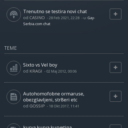
Trenutno se testira novi chat
od
CASINO
-
28 Feb 2021, 22:28
- u:
Gay-
Serbia.com chat
TEME
Sixto vs Vel boy
od
KRAGI
-
02 Maj 2012, 00:06
Autohomofobne ormaruse,
obezglavljeni, str8eri etc
od
GOSSIP
-
18 Okt 2017, 11:41
kurva kurva kurvetina