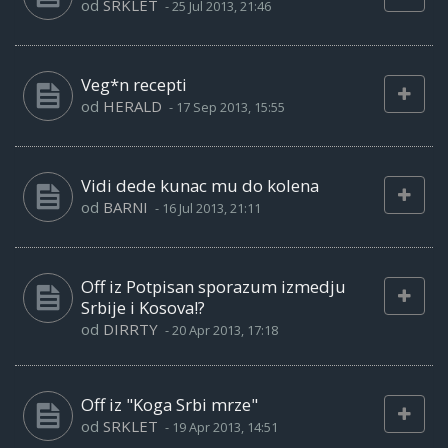
od
SRKLET
-
25 Jul 2013, 21:46
Veg*n recepti
od
HERALD
-
17 Sep 2013, 15:55
Vidi dede kunac mu do kolena
od
BARNI
-
16 Jul 2013, 21:11
Off iz Potpisan sporazum izmedju
Srbije i Kosova!?
od
DIRRTY
-
20 Apr 2013, 17:18
Off iz "Koga Srbi mrze"
od
SRKLET
-
19 Apr 2013, 14:51