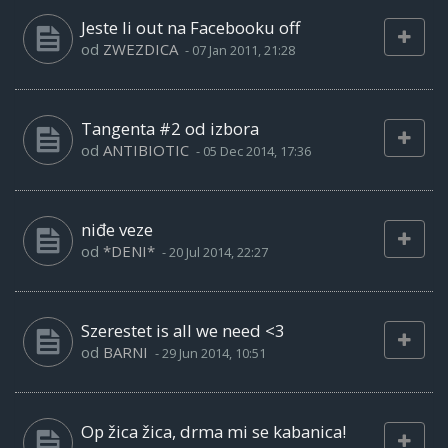
Jeste li out na Facebooku off
od
ZWEZDICA
-
07 Jan 2011, 21:28
Tangenta #2 od izbora
od
ANTIBIOTIC
-
05 Dec 2014, 17:36
niđe veze
od
*DENI*
-
20 Jul 2014, 22:27
Szerestet is all we need <3
od
BARNI
-
29 Jun 2014, 10:51
Op žica žica, drma mi se kabanica!