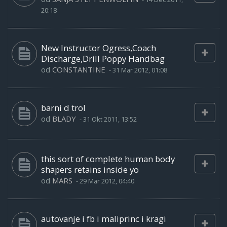
20:18
New Instructor Ogress,Coach
Discharge,Drill Poppy Handbag
od
CONSTANTINE
-
31 Mar 2012, 01:08
barni d trol
od
BLADY
-
31 Okt 2011, 13:52
this sort of complete human body
shapers retains inside yo
od
MARS
-
29 Mar 2012, 04:40
autovanje i fb i maliprinc i kragi