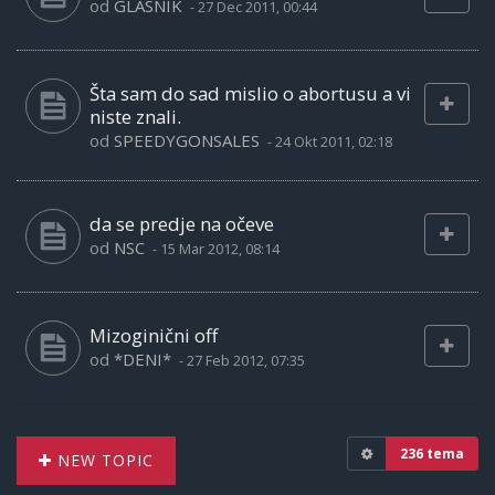
od
GLASNIK
-
27 Dec 2011, 00:44
Šta sam do sad mislio o abortusu a vi
niste znali.
od
SPEEDYGONSALES
-
24 Okt 2011, 02:18
da se predje na očeve
od
NSC
-
15 Mar 2012, 08:14
Mizoginični off
od
*DENI*
-
27 Feb 2012, 07:35
236 tema
NEW TOPIC