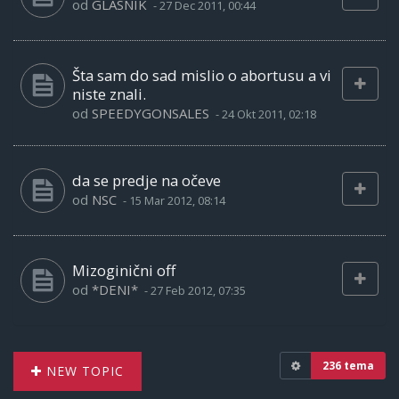
od
GLASNIK
-
27 Dec 2011, 00:44
Šta sam do sad mislio o abortusu a vi
niste znali.
od
SPEEDYGONSALES
-
24 Okt 2011, 02:18
da se predje na očeve
od
NSC
-
15 Mar 2012, 08:14
Mizoginični off
od
*DENI*
-
27 Feb 2012, 07:35
236 tema
NEW TOPIC