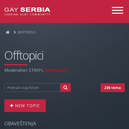
Toggle
Navigati
OFFTOPICI
Offtopici
Moderatori:
STRIPI
,
Moderators
236 tema
NEW TOPIC
OBAVEŠTENJA