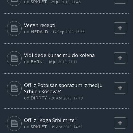
od
SRKLET
-
25 Jul 2013, 21:46
Veg*n recepti
od
HERALD
-
17 Sep 2013, 15:55
Vidi dede kunac mu do kolena
od
BARNI
-
16 Jul 2013, 21:11
Off iz Potpisan sporazum izmedju
Srbije i Kosova!?
od
DIRRTY
-
20 Apr 2013, 17:18
Off iz "Koga Srbi mrze"
od
SRKLET
-
19 Apr 2013, 14:51