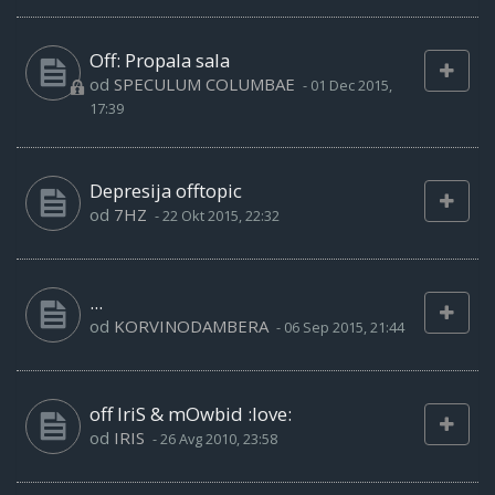
Off: Propala sala
od
SPECULUM COLUMBAE
-
01 Dec 2015,
17:39
Depresija offtopic
od
7HZ
-
22 Okt 2015, 22:32
...
od
KORVINODAMBERA
-
06 Sep 2015, 21:44
off IriS & mOwbid :love:
od
IRIS
-
26 Avg 2010, 23:58