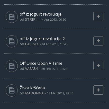
off iz jogurt revolucije
od
STRIPI
-
14 Apr 2013, 00:20
off iz jogurt revolucije 2
od
CASINO
-
14 Apr 2013, 10:40
Off Once Upon A Time
od
VASA84
-
26 Feb 2013, 12:23
Život kršćana...
od
MADONNA
-
13 Mar 2013, 23:40