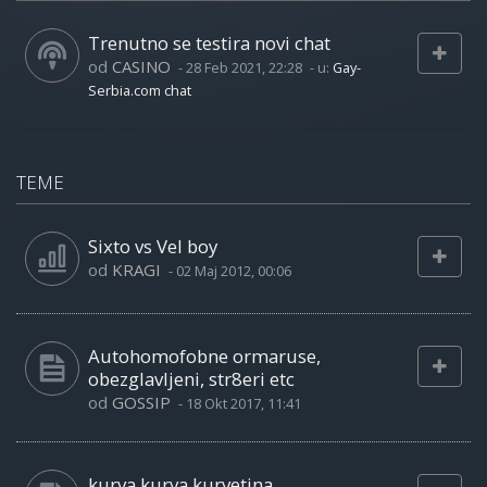
Trenutno se testira novi chat
od
CASINO
-
28 Feb 2021, 22:28
- u:
Gay-
Serbia.com chat
TEME
Sixto vs Vel boy
od
KRAGI
-
02 Maj 2012, 00:06
Autohomofobne ormaruse,
obezglavljeni, str8eri etc
od
GOSSIP
-
18 Okt 2017, 11:41
kurva kurva kurvetina