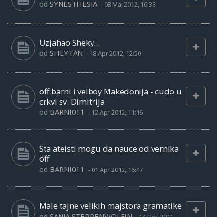
od
SYNESTHESIA
-
08 Maj 2012, 16:38
Uzjahao Sheky...
od
SHEYTAN
-
18 Apr 2012, 12:50
off barni i velboy Makedonija - cudo u
crkvi sv. Dimitrija
od
BARNI011
-
12 Apr 2012, 11:16
Sta ateisti mogu da nauce od vernika
off
od
BARNI011
-
01 Apr 2012, 16:47
Male tajne velikih majstora gramatike
od
SANJA STEPPENWOLFIN
-
14 Dec 2011,