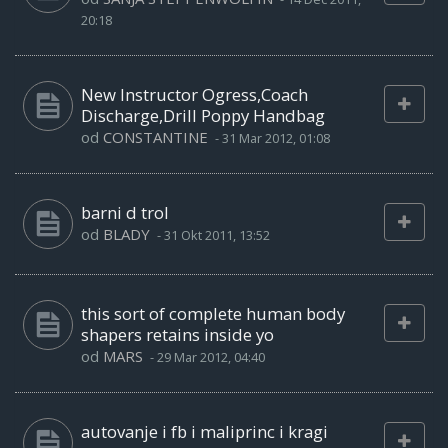
20:18
New Instructor Ogress,Coach
Discharge,Drill Poppy Handbag
od
CONSTANTINE
-
31 Mar 2012, 01:08
barni d trol
od
BLADY
-
31 Okt 2011, 13:52
this sort of complete human body
shapers retains inside yo
od
MARS
-
29 Mar 2012, 04:40
autovanje i fb i maliprinc i kragi