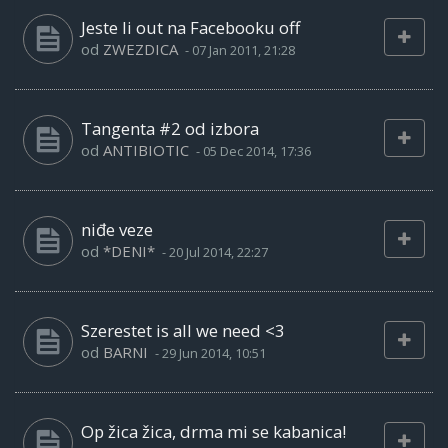
Jeste li out na Facebooku off
od
ZWEZDICA
-
07 Jan 2011, 21:28
Tangenta #2 od izbora
od
ANTIBIOTIC
-
05 Dec 2014, 17:36
niđe veze
od
*DENI*
-
20 Jul 2014, 22:27
Szerestet is all we need <3
od
BARNI
-
29 Jun 2014, 10:51
Op žica žica, drma mi se kabanica!