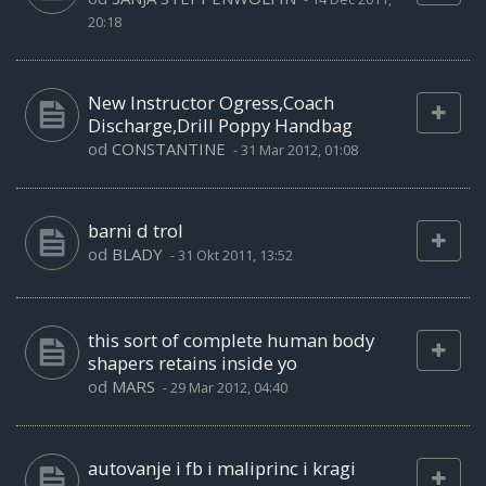
20:18
New Instructor Ogress,Coach
Discharge,Drill Poppy Handbag
od
CONSTANTINE
-
31 Mar 2012, 01:08
barni d trol
od
BLADY
-
31 Okt 2011, 13:52
this sort of complete human body
shapers retains inside yo
od
MARS
-
29 Mar 2012, 04:40
autovanje i fb i maliprinc i kragi