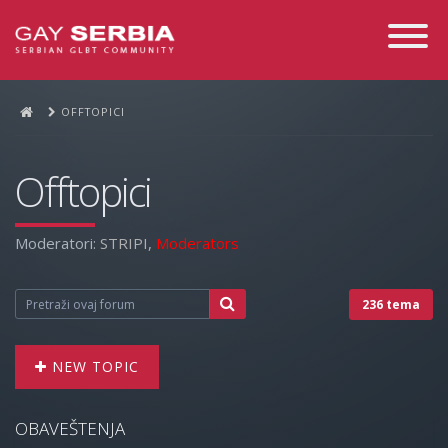
Toggle
Navigati
OFFTOPICI
Offtopici
Moderatori:
STRIPI
,
Moderators
236 tema
NEW TOPIC
OBAVEŠTENJA