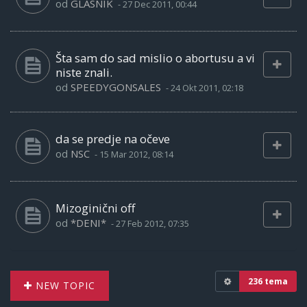
od
GLASNIK
-
27 Dec 2011, 00:44
Šta sam do sad mislio o abortusu a vi
niste znali.
od
SPEEDYGONSALES
-
24 Okt 2011, 02:18
da se predje na očeve
od
NSC
-
15 Mar 2012, 08:14
Mizoginični off
od
*DENI*
-
27 Feb 2012, 07:35
236 tema
NEW TOPIC