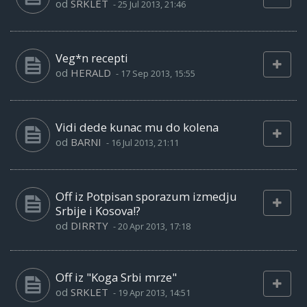
od
SRKLET
-
25 Jul 2013, 21:46
Veg*n recepti
od
HERALD
-
17 Sep 2013, 15:55
Vidi dede kunac mu do kolena
od
BARNI
-
16 Jul 2013, 21:11
Off iz Potpisan sporazum izmedju
Srbije i Kosova!?
od
DIRRTY
-
20 Apr 2013, 17:18
Off iz "Koga Srbi mrze"
od
SRKLET
-
19 Apr 2013, 14:51