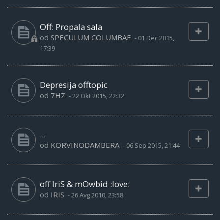
Off: Propala sala
od
SPECULUM COLUMBAE
-
01 Dec 2015,
17:39
Depresija offtopic
od
7HZ
-
22 Okt 2015, 22:32
...
od
KORVINODAMBERA
-
06 Sep 2015, 21:44
off IriS & mOwbid :love:
od
IRIS
-
26 Avg 2010, 23:58