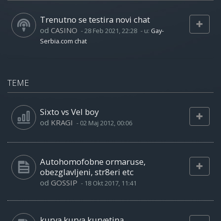
Trenutno se testira novi chat
od
CASINO
-
28 Feb 2021, 22:28
- u:
Gay-
Serbia.com chat
TEME
Sixto vs Vel boy
od
KRAGI
-
02 Maj 2012, 00:06
Autohomofobne ormaruse,
obezglavljeni, str8eri etc
od
GOSSIP
-
18 Okt 2017, 11:41
kurva kurva kurvetina