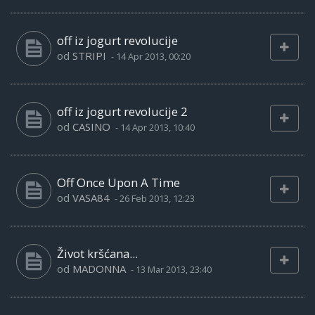
off iz jogurt revolucije
od
STRIPI
-
14 Apr 2013, 00:20
off iz jogurt revolucije 2
od
CASINO
-
14 Apr 2013, 10:40
Off Once Upon A Time
od
VASA84
-
26 Feb 2013, 12:23
Život kršćana...
od
MADONNA
-
13 Mar 2013, 23:40