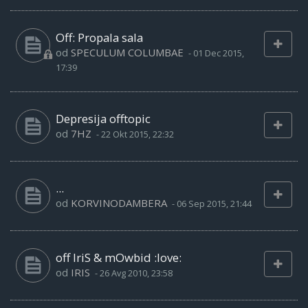
Off: Propala sala
od
SPECULUM COLUMBAE
-
01 Dec 2015,
17:39
Depresija offtopic
od
7HZ
-
22 Okt 2015, 22:32
...
od
KORVINODAMBERA
-
06 Sep 2015, 21:44
off IriS & mOwbid :love:
od
IRIS
-
26 Avg 2010, 23:58