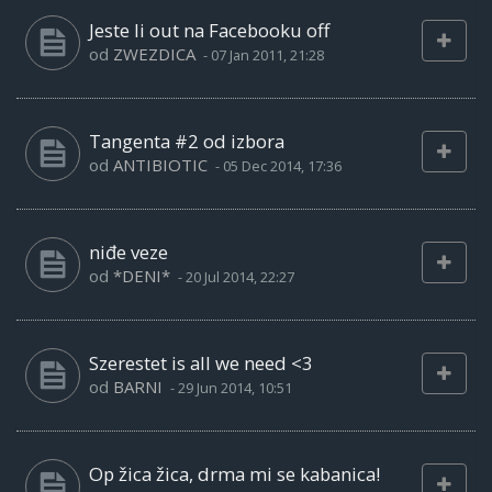
Jeste li out na Facebooku off
od
ZWEZDICA
-
07 Jan 2011, 21:28
Tangenta #2 od izbora
od
ANTIBIOTIC
-
05 Dec 2014, 17:36
niđe veze
od
*DENI*
-
20 Jul 2014, 22:27
Szerestet is all we need <3
od
BARNI
-
29 Jun 2014, 10:51
Op žica žica, drma mi se kabanica!