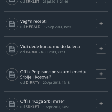
od
SRKLET
-
25 Jul 2013, 21:46
Veg*n recepti
od
HERALD
-
17 Sep 2013, 15:55
Vidi dede kunac mu do kolena
od
BARNI
-
16 Jul 2013, 21:11
Off iz Potpisan sporazum izmedju
Srbije i Kosova!?
od
DIRRTY
-
20 Apr 2013, 17:18
Off iz "Koga Srbi mrze"
od
SRKLET
-
19 Apr 2013, 14:51