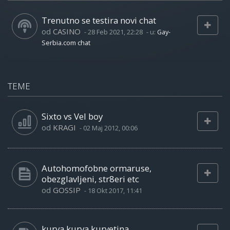
Trenutno se testira novi chat
od
CASINO
-
28 Feb 2021, 22:28
- u:
Gay-
Serbia.com chat
TEME
Sixto vs Vel boy
od
KRAGI
-
02 Maj 2012, 00:06
Autohomofobne ormaruse,
obezglavljeni, str8eri etc
od
GOSSIP
-
18 Okt 2017, 11:41
kurva kurva kurvetina