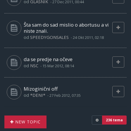
od
GLASNIK
-
27 Dec 2011, 00:44
Šta sam do sad mislio o abortusu a vi
niste znali.
od
SPEEDYGONSALES
-
24 Okt 2011, 02:18
da se predje na očeve
od
NSC
-
15 Mar 2012, 08:14
Mizoginični off
od
*DENI*
-
27 Feb 2012, 07:35
236 tema
NEW TOPIC