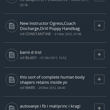
20:18
New Instructor Ogress,Coach
Discharge,Drill Poppy Handbag
od
CONSTANTINE
-
31 Mar 2012, 01:08
barni d trol
od
BLADY
-
31 Okt 2011, 13:52
this sort of complete human body
shapers retains inside yo
od
MARS
-
29 Mar 2012, 04:40
autovanje i fb i maliprinc i kragi