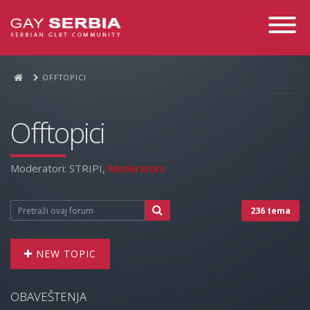
Toggle
Navigati
OFFTOPICI
Offtopici
Moderatori:
STRIPI
,
Moderators
236 tema
NEW TOPIC
OBAVEŠTENJA