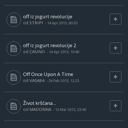
off iz jogurt revolucije
od
STRIPI
-
14 Apr 2013, 00:20
off iz jogurt revolucije 2
od
CASINO
-
14 Apr 2013, 10:40
Off Once Upon A Time
od
VASA84
-
26 Feb 2013, 12:23
Život kršćana...
od
MADONNA
-
13 Mar 2013, 23:40