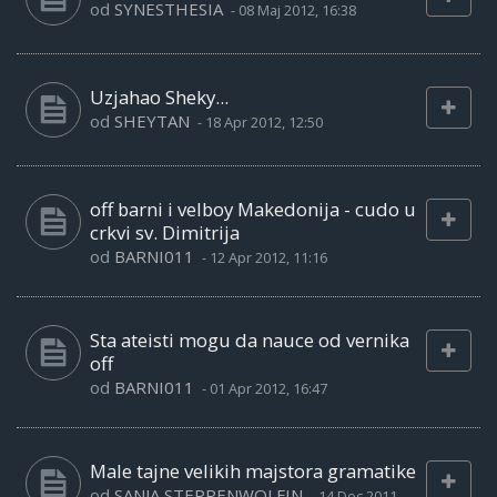
od
SYNESTHESIA
-
08 Maj 2012, 16:38
Uzjahao Sheky...
od
SHEYTAN
-
18 Apr 2012, 12:50
off barni i velboy Makedonija - cudo u
crkvi sv. Dimitrija
od
BARNI011
-
12 Apr 2012, 11:16
Sta ateisti mogu da nauce od vernika
off
od
BARNI011
-
01 Apr 2012, 16:47
Male tajne velikih majstora gramatike
od
SANJA STEPPENWOLFIN
-
14 Dec 2011,