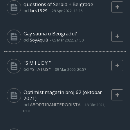
questions of Serbia + Belgrade
od
lars1329
-
28 Apr 2022, 13:26
Gay sauna u Beogradu?
od
SoyAqui8
-
05 Mar 2022, 21:50
"S M I L E Y "
od
*STATUS*
-
09 Mar 2006, 20:57
Optimist magazin broj 62 (oktobar
2021)
od
ABORTIRANITERORISTA
-
18 Okt 2021,
18:20