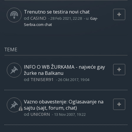
Trenutno se testira novi chat
od
CASINO
-
28 Feb 2021, 22:28
- u:
Gay-
Serbia.com chat
TEME
INFO O WB ŽURKAMA - najveće gay
žurke na Balkanu
od
TENISER91
-
26 Okt 2017, 19:04
Vazno obavestenje: Oglasavanje na
sajtu (sajt, forum, chat)
od
UNIC0RN
-
13 Nov 2007, 19:22