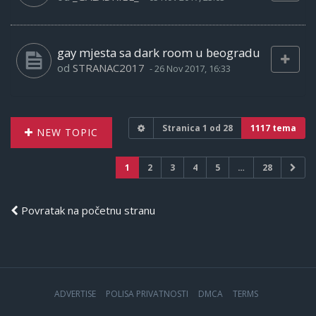
gay mjesta sa dark room u beogradu
od
STRANAC2017
-
26 Nov 2017, 16:33
Stranica
1
od
28
1117 tema
NEW TOPIC
1
2
3
4
5
…
28
Povratak na početnu stranu
ADVERTISE
POLISA PRIVATNOSTI
DMCA
TERMS