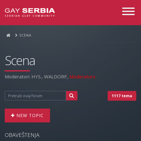
Toggle
Navigati
SCENA
Scena
Moderatori:
HYS.
,
WALDORF
,
Moderators
1117 tema
NEW TOPIC
OBAVEŠTENJA