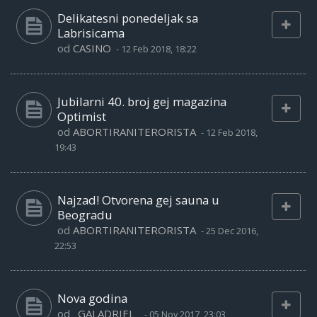
Delikatesni ponedeljak sa
Labrisicama
od
CASINO
-
12 Feb 2018, 18:22
Jubilarni 40. broj gej magazina
Optimist
od
ABORTIRANITERORISTA
-
12 Feb 2018,
19:43
Najzad! Otvorena gej sauna u
Beogradu
od
ABORTIRANITERORISTA
-
25 Dec 2016,
22:53
Nova godina
od
_GALADRIEL_
-
05 Nov 2017, 23:03