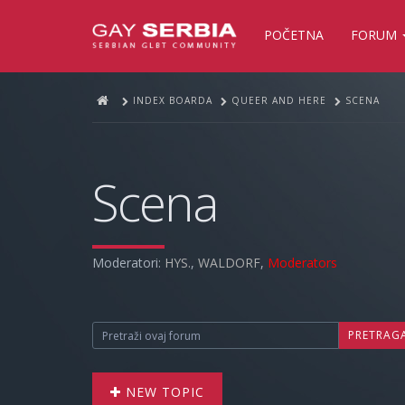
POČETNA
FORUM
INDEX BOARDA
QUEER AND HERE
SCENA
Scena
Moderatori:
HYS.
,
WALDORF
,
Moderators
PRETRAG
NEW TOPIC