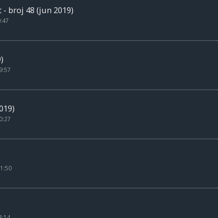
 broj 48 (jun 2019)
0:47
)
9:57
019)
0:27
1:50
3:14