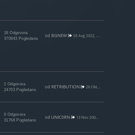
18 Odgovora
od
BGNEW
03 Avg 2022, 09:59
370943 Pogledano
1 Odgovora
od
RETRIBUTION
26 Okt 2017, 19:15
24703 Pogledano
0 Odgovora
od
UNIC0RN
13 Nov 2007, 19:22
31768 Pogledano