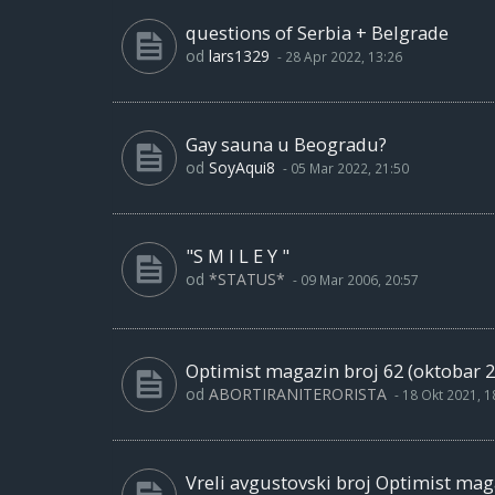
questions of Serbia + Belgrade
od
lars1329
-
28 Apr 2022, 13:26
Gay sauna u Beogradu?
od
SoyAqui8
-
05 Mar 2022, 21:50
"S M I L E Y "
od
*STATUS*
-
09 Mar 2006, 20:57
Optimist magazin broj 62 (oktobar 2
od
ABORTIRANITERORISTA
-
18 Okt 2021, 1
Vreli avgustovski broj Optimist maga