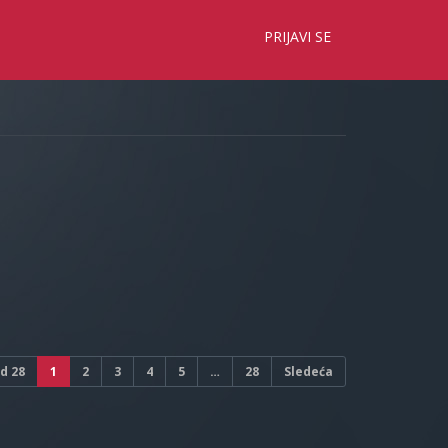
×
PRIJAVI SE
d
28
1
2
3
4
5
…
28
Sledeća