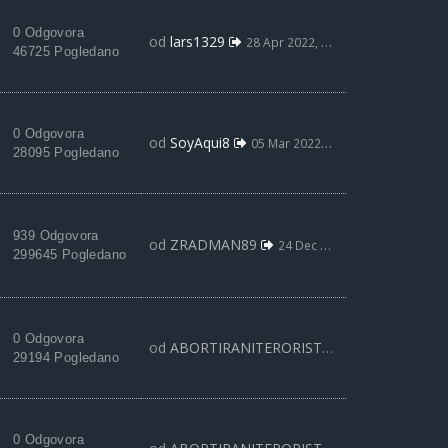
0 Odgovora
od
lars1329
28 Apr 2022, 13:26
46725 Pogledano
0 Odgovora
od
SoyAqui8
05 Mar 2022, 21:50
28095 Pogledano
939 Odgovora
od
ZRADMAN89
24 Dec 2021, 12:37
299645 Pogledano
0 Odgovora
od
ABORTIRANITERORISTA
18 Okt 2021, 18:
29194 Pogledano
0 Odgovora