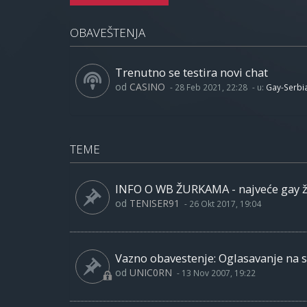
OBAVEŠTENJA
Trenutno se testira novi chat
od
CASINO
-
28 Feb 2021, 22:28
- u:
Gay-Serbi
TEME
INFO O WB ŽURKAMA - najveće gay 
od
TENISER91
-
26 Okt 2017, 19:04
Vazno obavestenje: Oglasavanje na sa
od
UNIC0RN
-
13 Nov 2007, 19:22