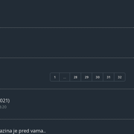
1
…
28
29
30
31
32
021)
8:20
zina je pred vama...