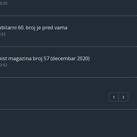
0:20
bilarni 60. broj je pred vama
9:32
mist magazina broj 57 (decembar 2020)
3:52
1
2