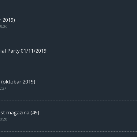
 2019)
9:26
l Party 01/11/2019
 (oktobar 2019)
0:37
st magazina (49)
0:20