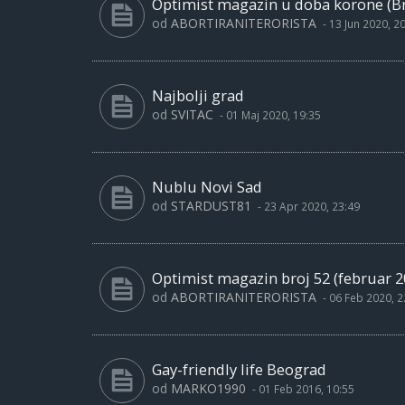
Optimist magazin u doba korone (Bro
od
ABORTIRANITERORISTA
-
13 Jun 2020, 2
Najbolji grad
od
SVITAC
-
01 Maj 2020, 19:35
Nublu Novi Sad
od
STARDUST81
-
23 Apr 2020, 23:49
Optimist magazin broj 52 (februar 2
od
ABORTIRANITERORISTA
-
06 Feb 2020, 2
Gay-friendly life Beograd
od
MARKO1990
-
01 Feb 2016, 10:55