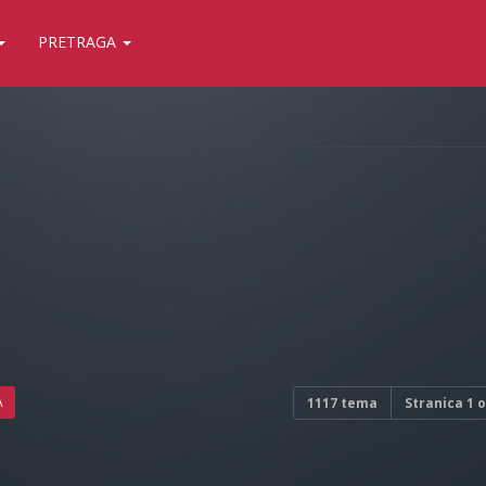
PRETRAGA
A
1117 tema
Stranica
1
o