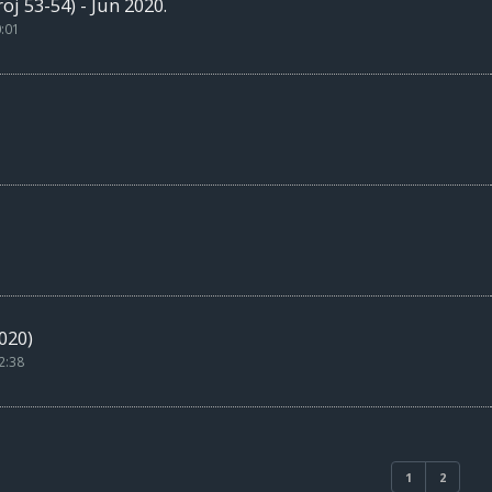
j 53-54) - Jun 2020.
0:01
020)
2:38
1
2