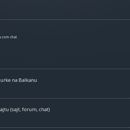
a.com chat
žurke na Balkanu
jtu (sajt, forum, chat)