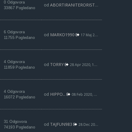
0 Odgovora
od
ABORTIRANITERORISTA
13 Jun 2020, 20:
33867 Pogledano
6 Odgovora
od
MARKO1990
17 Maj 2020, 21:27
11755 Pogledano
4 Odgovora
od
TORRY
28 Apr 2020, 18:04
11859 Pogledano
4 Odgovora
od
HIPPO...
08 Feb 2020, 11:49
16072 Pogledano
31 Odgovora
od
TAJFUN983
28 Dec 2019, 21:00
74193 Pogledano