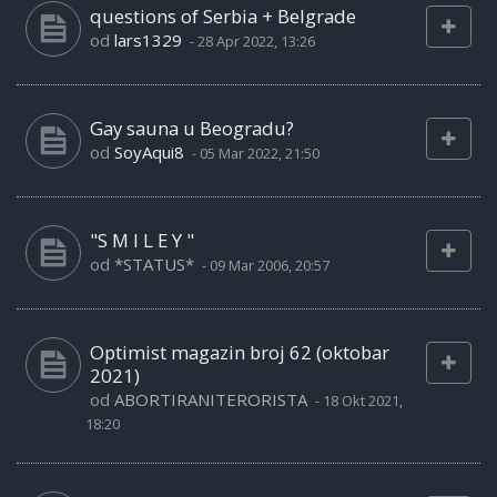
questions of Serbia + Belgrade
od
lars1329
-
28 Apr 2022, 13:26
Gay sauna u Beogradu?
od
SoyAqui8
-
05 Mar 2022, 21:50
"S M I L E Y "
od
*STATUS*
-
09 Mar 2006, 20:57
Optimist magazin broj 62 (oktobar
2021)
od
ABORTIRANITERORISTA
-
18 Okt 2021,
18:20