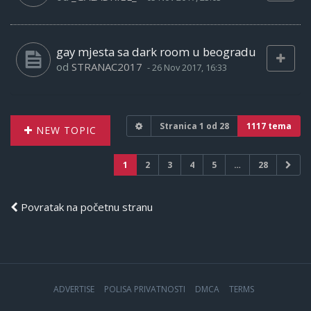
gay mjesta sa dark room u beogradu
od
STRANAC2017
-
26 Nov 2017, 16:33
Stranica
1
od
28
1117 tema
NEW TOPIC
1
2
3
4
5
…
28
Povratak na početnu stranu
ADVERTISE
POLISA PRIVATNOSTI
DMCA
TERMS