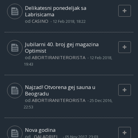
Delikatesni ponedeljak sa
Labrisicama
od
CASINO
-
12 Feb 2018, 18:22
Jubilarni 40. broj gej magazina
Optimist
od
ABORTIRANITERORISTA
-
12 Feb 2018,
19:43
Najzad! Otvorena gej sauna u
Beogradu
od
ABORTIRANITERORISTA
-
25 Dec 2016,
22:53
Nova godina
od
_GALADRIEL_
-
05 Nov 2017, 23:03