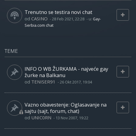
Trenutno se testira novi chat
od
CASINO
-
28 Feb 2021, 22:28
- u:
Gay-
Serbia.com chat
TEME
INFO O WB ŽURKAMA - najveće gay
žurke na Balkanu
od
TENISER91
-
26 Okt 2017, 19:04
Vazno obavestenje: Oglasavanje na
sajtu (sajt, forum, chat)
od
UNIC0RN
-
13 Nov 2007, 19:22