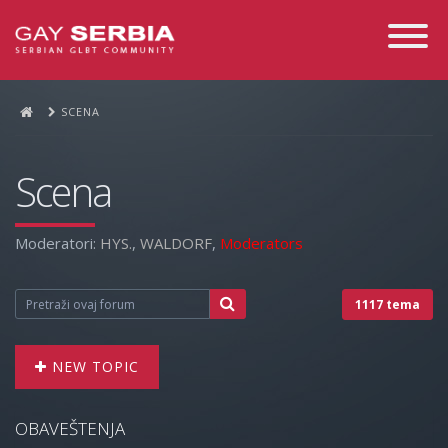
Toggle
Navigati
SCENA
Scena
Moderatori:
HYS.
,
WALDORF
,
Moderators
1117 tema
NEW TOPIC
OBAVEŠTENJA