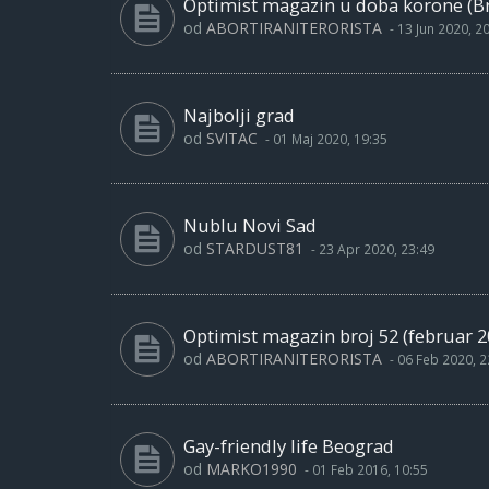
Optimist magazin u doba korone (Bro
od
ABORTIRANITERORISTA
-
13 Jun 2020, 2
Najbolji grad
od
SVITAC
-
01 Maj 2020, 19:35
Nublu Novi Sad
od
STARDUST81
-
23 Apr 2020, 23:49
Optimist magazin broj 52 (februar 2
od
ABORTIRANITERORISTA
-
06 Feb 2020, 2
Gay-friendly life Beograd
od
MARKO1990
-
01 Feb 2016, 10:55