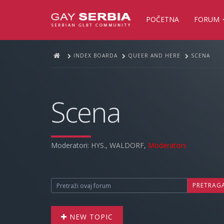
POČETNA
FORUM
INDEX BOARDA
QUEER AND HERE
SCENA
Scena
Moderatori:
HYS.
,
WALDORF
,
Moderators
PRETRAG
NEW TOPIC