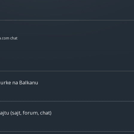
a.com chat
žurke na Balkanu
jtu (sajt, forum, chat)