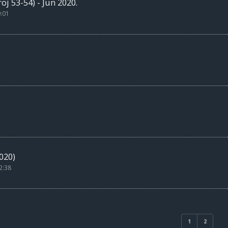
j 53-54) - Jun 2020.
0:01
020)
2:38
1
2