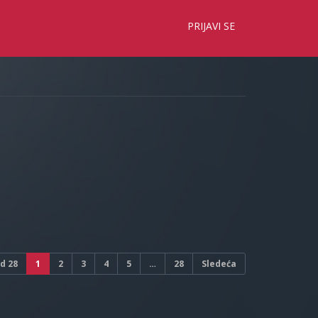
×
PRIJAVI SE
d
28
1
2
3
4
5
…
28
Sledeća