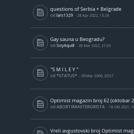
questions of Serbia + Belgrade
od
lars1329
-
28 Apr 2022, 13:26
Gay sauna u Beogradu?
od
SoyAqui8
-
05 Mar 2022, 21:50
"S M I L E Y "
od
*STATUS*
-
09 Mar 2006, 20:57
Optimist magazin broj 62 (oktobar 2
od
ABORTIRANITERORISTA
-
18 Okt 2021, 1
Vreli avgustovski broj Optimist maga