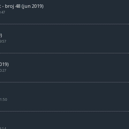
 broj 48 (jun 2019)
0:47
)
9:57
019)
0:27
1:50
3:14