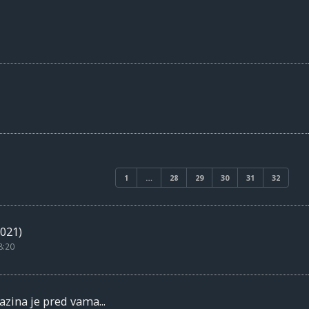
1
…
28
29
30
31
32
021)
8:20
zina je pred vama...