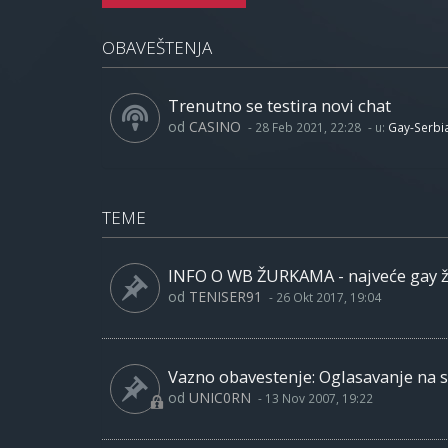
OBAVEŠTENJA
Trenutno se testira novi chat
od
CASINO
-
28 Feb 2021, 22:28
- u:
Gay-Serbi
TEME
INFO O WB ŽURKAMA - najveće gay 
od
TENISER91
-
26 Okt 2017, 19:04
Vazno obavestenje: Oglasavanje na sa
od
UNIC0RN
-
13 Nov 2007, 19:22