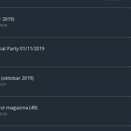
 2019)
9:26
l Party 01/11/2019
 (oktobar 2019)
0:37
st magazina (49)
0:20