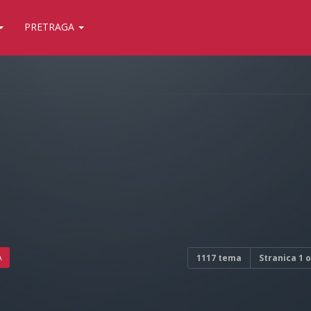
PRETRAGA
A
1117 tema
Stranica
1
o