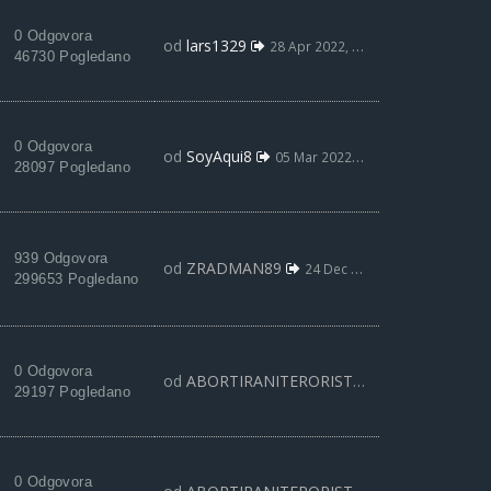
0 Odgovora
od
lars1329
28 Apr 2022, 13:26
46730 Pogledano
0 Odgovora
od
SoyAqui8
05 Mar 2022, 21:50
28097 Pogledano
939 Odgovora
od
ZRADMAN89
24 Dec 2021, 12:37
299653 Pogledano
0 Odgovora
od
ABORTIRANITERORISTA
18 Okt 2021, 18:
29197 Pogledano
0 Odgovora