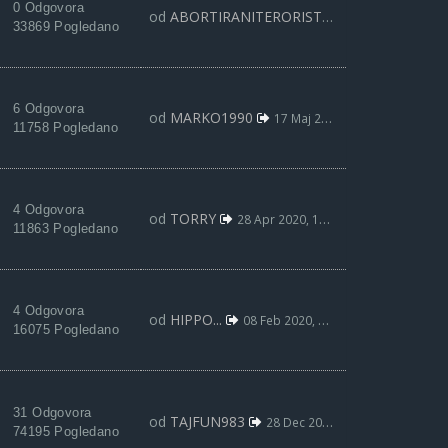
0 Odgovora
od
ABORTIRANITERORISTA
13 Jun 2020, 20:
33869 Pogledano
6 Odgovora
od
MARKO1990
17 Maj 2020, 21:27
11758 Pogledano
4 Odgovora
od
TORRY
28 Apr 2020, 18:04
11863 Pogledano
4 Odgovora
od
HIPPO...
08 Feb 2020, 11:49
16075 Pogledano
31 Odgovora
od
TAJFUN983
28 Dec 2019, 21:00
74195 Pogledano