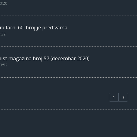
0:20
bilarni 60. broj je pred vama
9:32
mist magazina broj 57 (decembar 2020)
3:52
1
2