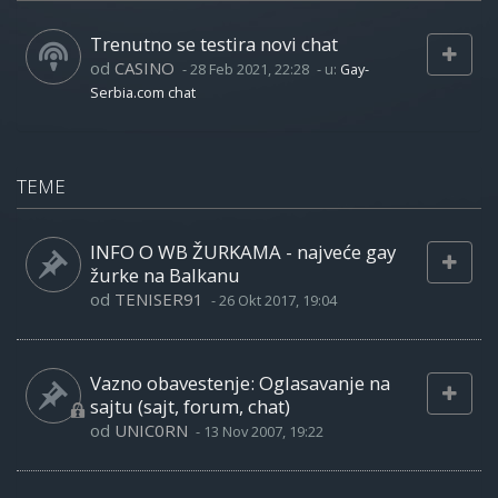
Trenutno se testira novi chat
od
CASINO
-
28 Feb 2021, 22:28
- u:
Gay-
Serbia.com chat
TEME
INFO O WB ŽURKAMA - najveće gay
žurke na Balkanu
od
TENISER91
-
26 Okt 2017, 19:04
Vazno obavestenje: Oglasavanje na
sajtu (sajt, forum, chat)
od
UNIC0RN
-
13 Nov 2007, 19:22