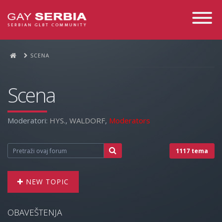
Toggle
Navigati
SCENA
Scena
Moderatori:
HYS.
,
WALDORF
,
Moderators
1117 tema
NEW TOPIC
OBAVEŠTENJA