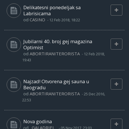
Delikatesni ponedeljak sa
Labrisicama
od
CASINO
-
12 Feb 2018, 18:22
Jubilarni 40. broj gej magazina
Optimist
od
ABORTIRANITERORISTA
-
12 Feb 2018,
19:43
Najzad! Otvorena gej sauna u
Beogradu
od
ABORTIRANITERORISTA
-
25 Dec 2016,
22:53
Nova godina
od
_GALADRIEL_
-
05 Nov 2017, 23:03