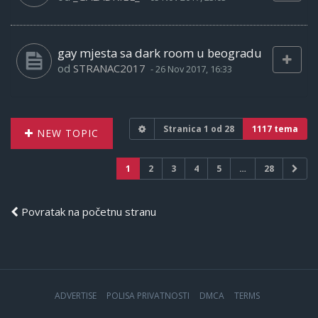
gay mjesta sa dark room u beogradu
od
STRANAC2017
-
26 Nov 2017, 16:33
Stranica
1
od
28
1117 tema
NEW TOPIC
1
2
3
4
5
…
28
Povratak na početnu stranu
ADVERTISE
POLISA PRIVATNOSTI
DMCA
TERMS