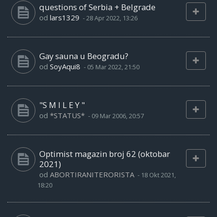
questions of Serbia + Belgrade
od
lars1329
-
28 Apr 2022, 13:26
Gay sauna u Beogradu?
od
SoyAqui8
-
05 Mar 2022, 21:50
"S M I L E Y "
od
*STATUS*
-
09 Mar 2006, 20:57
Optimist magazin broj 62 (oktobar
2021)
od
ABORTIRANITERORISTA
-
18 Okt 2021,
18:20