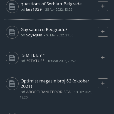
questions of Serbia + Belgrade
od
lars1329
-
28 Apr 2022, 13:26
Gay sauna u Beogradu?
od
SoyAqui8
-
05 Mar 2022, 21:50
"S M I L E Y "
od
*STATUS*
-
09 Mar 2006, 20:57
Optimist magazin broj 62 (oktobar
2021)
od
ABORTIRANITERORISTA
-
18 Okt 2021,
18:20