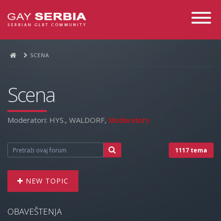
Toggle
Navigati
SCENA
Scena
Moderatori:
HYS.
,
WALDORF
,
Moderators
1117 tema
NEW TOPIC
OBAVEŠTENJA