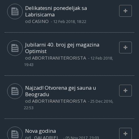
Delikatesni ponedeljak sa
Labrisicama
od
CASINO
-
12 Feb 2018, 18:22
Jubilarni 40. broj gej magazina
Optimist
od
ABORTIRANITERORISTA
-
12 Feb 2018,
19:43
Najzad! Otvorena gej sauna u
Beogradu
od
ABORTIRANITERORISTA
-
25 Dec 2016,
22:53
Nova godina
od
_GALADRIEL_
-
05 Nov 2017, 23:03