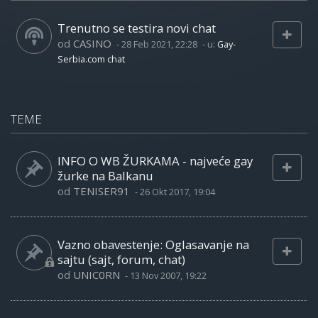
Trenutno se testira novi chat
od
CASINO
-
28 Feb 2021, 22:28
- u:
Gay-
Serbia.com chat
TEME
INFO O WB ŽURKAMA - najveće gay
žurke na Balkanu
od
TENISER91
-
26 Okt 2017, 19:04
Vazno obavestenje: Oglasavanje na
sajtu (sajt, forum, chat)
od
UNIC0RN
-
13 Nov 2007, 19:22