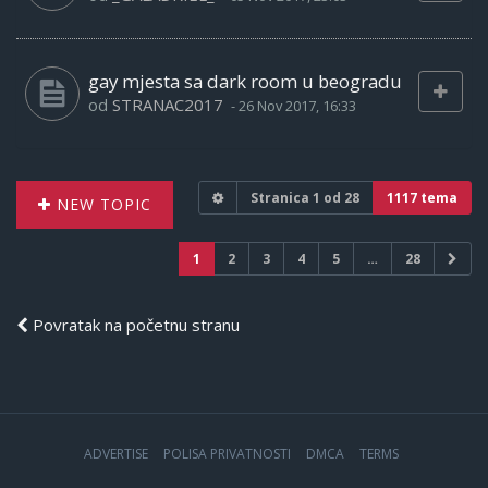
gay mjesta sa dark room u beogradu
od
STRANAC2017
-
26 Nov 2017, 16:33
Stranica
1
od
28
1117 tema
NEW TOPIC
1
2
3
4
5
…
28
Povratak na početnu stranu
ADVERTISE
POLISA PRIVATNOSTI
DMCA
TERMS