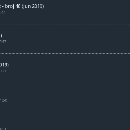
 broj 48 (jun 2019)
0:47
)
9:57
019)
0:27
1:50
3:14