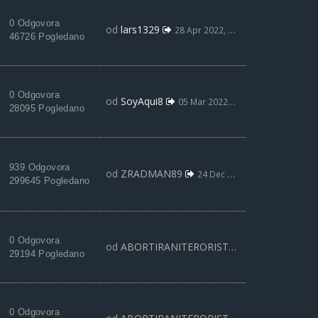
0 Odgovora
od
lars1329
28 Apr 2022, 13:26
46726 Pogledano
0 Odgovora
od
SoyAqui8
05 Mar 2022, 21:50
28095 Pogledano
939 Odgovora
od
ZRADMAN89
24 Dec 2021, 12:37
299645 Pogledano
0 Odgovora
od
ABORTIRANITERORISTA
18 Okt 2021, 18:
29194 Pogledano
0 Odgovora