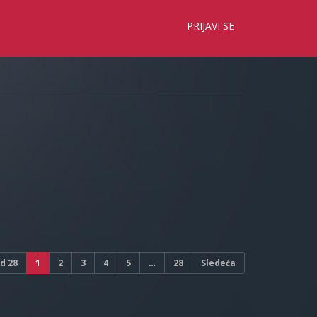
×
PRIJAVI SE
d
28
1
2
3
4
5
…
28
Sledeća