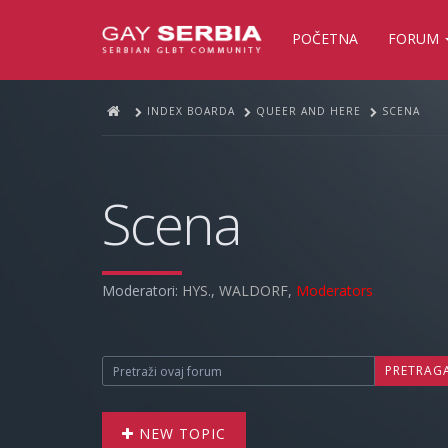
POČETNA
FORUM
INDEX BOARDA
QUEER AND HERE
SCENA
Scena
Moderatori:
HYS.
,
WALDORF
,
Moderators
PRETRAG
NEW TOPIC