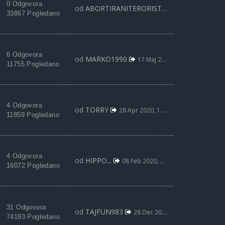
0 Odgovora
od
ABORTIRANITERORISTA
13 Jun 2020, 20:
33867 Pogledano
6 Odgovora
od
MARKO1990
17 Maj 2020, 21:27
11755 Pogledano
4 Odgovora
od
TORRY
28 Apr 2020, 18:04
11859 Pogledano
4 Odgovora
od
HIPPO...
08 Feb 2020, 11:49
16072 Pogledano
31 Odgovora
od
TAJFUN983
28 Dec 2019, 21:00
74193 Pogledano