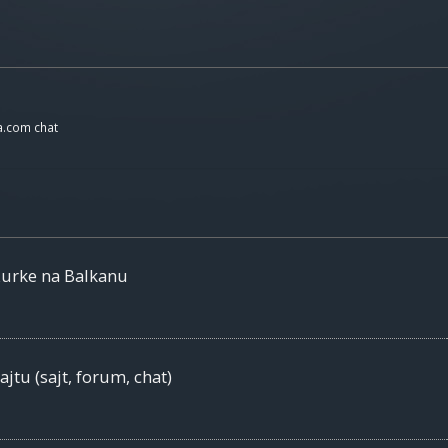
a.com chat
žurke na Balkanu
jtu (sajt, forum, chat)