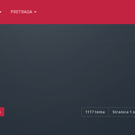
PRETRAGA
A
1117 tema
Stranica
1
o