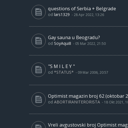
questions of Serbia + Belgrade
od
lars1329
-
28 Apr 2022, 13:26
Gay sauna u Beogradu?
od
SoyAqui8
-
05 Mar 2022, 21:50
"S M I L E Y "
od
*STATUS*
-
09 Mar 2006, 20:57
Optimist magazin broj 62 (oktobar 2
od
ABORTIRANITERORISTA
-
18 Okt 2021, 1
Vreli avgustovski broj Optimist maga