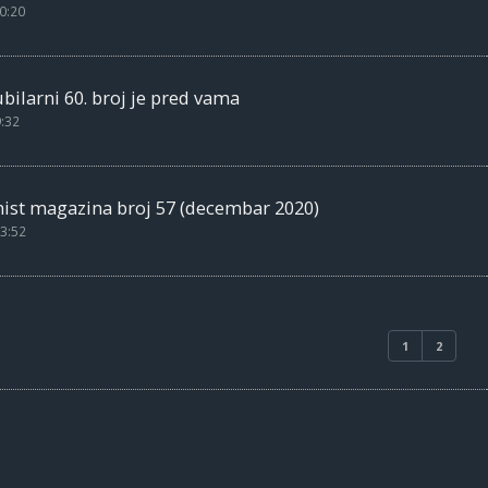
0:20
bilarni 60. broj je pred vama
9:32
mist magazina broj 57 (decembar 2020)
3:52
1
2