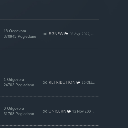
18 Odgovora
od
BGNEW
03 Avg 2022, 09:59
370943 Pogledano
1 Odgovora
od
RETRIBUTION
26 Okt 2017, 19:15
24703 Pogledano
0 Odgovora
od
UNIC0RN
13 Nov 2007, 19:22
31768 Pogledano