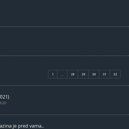
1
…
28
29
30
31
32
021)
8:20
zina je pred vama...