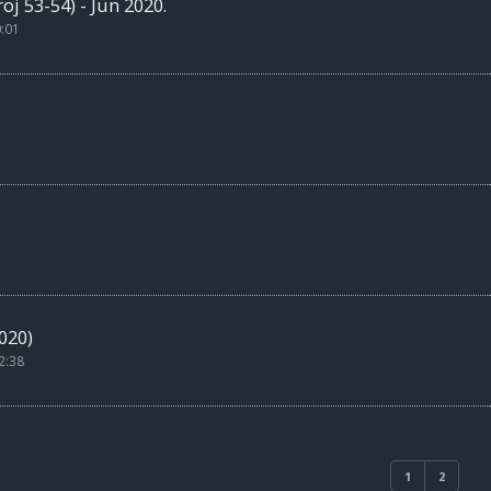
j 53-54) - Jun 2020.
0:01
020)
2:38
1
2