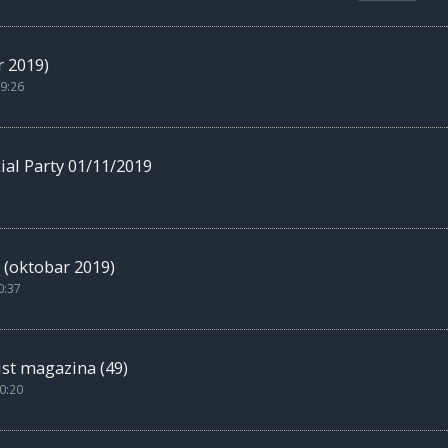
 2019)
9:26
l Party 01/11/2019
 (oktobar 2019)
0:37
st magazina (49)
0:20