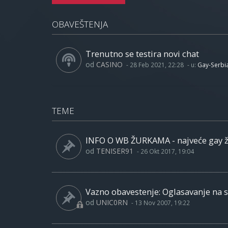
OBAVEŠTENJA
Trenutno se testira novi chat
od
CASINO
-
28 Feb 2021, 22:28
- u:
Gay-Serbi
TEME
INFO O WB ŽURKAMA - najveće gay 
od
TENISER91
-
26 Okt 2017, 19:04
Vazno obavestenje: Oglasavanje na sa
od
UNIC0RN
-
13 Nov 2007, 19:22