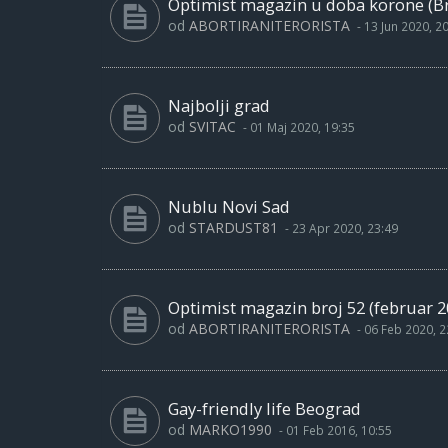
Optimist magazin u doba korone (Bro
od
ABORTIRANITERORISTA
-
13 Jun 2020, 2
Najbolji grad
od
SVITAC
-
01 Maj 2020, 19:35
Nublu Novi Sad
od
STARDUST81
-
23 Apr 2020, 23:49
Optimist magazin broj 52 (februar 2
od
ABORTIRANITERORISTA
-
06 Feb 2020, 2
Gay-friendly life Beograd
od
MARKO1990
-
01 Feb 2016, 10:55