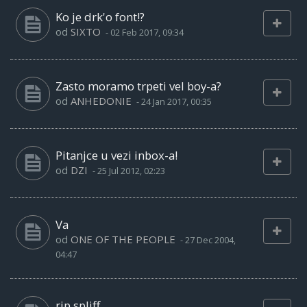
Ko je drk'o font!?
od
SIXTO
-
02 Feb 2017, 09:34
Zasto moramo trpeti vel boy-a?
od
ANHEDONIE
-
24 Jan 2017, 00:35
Pitanjce u vezi inbox-a!
od
DZI
-
25 Jul 2012, 02:23
Va
od
ONE OF THE PEOPLE
-
27 Dec 2004,
04:47
rip spliff