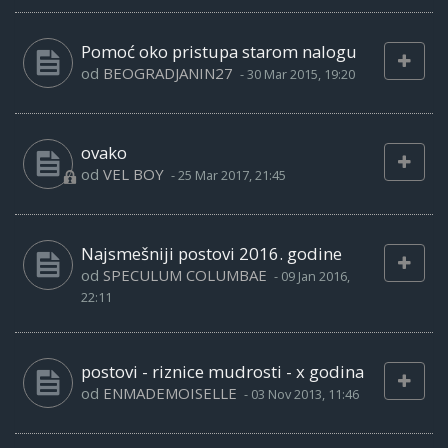
Pomoć oko pristupa starom nalogu
od
BEOGRADJANIN27
-
30 Mar 2015, 19:20
ovako
od
VEL BOY
-
25 Mar 2017, 21:45
Najsmešniji postovi 2016. godine
od
SPECULUM COLUMBAE
-
09 Jan 2016,
22:11
postovi - riznice mudrosti - x godina
od
ENMADEMOISELLE
-
03 Nov 2013, 11:46