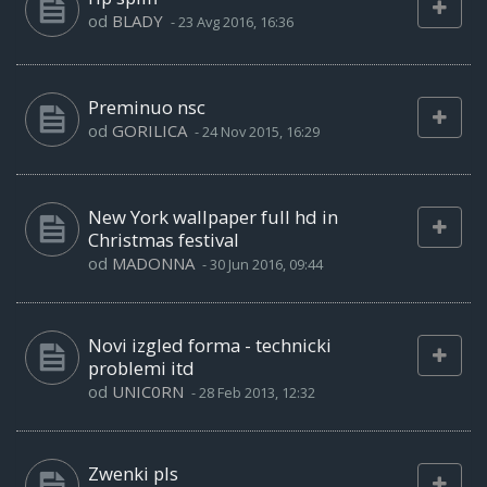
od
BLADY
-
23 Avg 2016, 16:36
Preminuo nsc
od
GORILICA
-
24 Nov 2015, 16:29
New York wallpaper full hd in
Christmas festival
od
MADONNA
-
30 Jun 2016, 09:44
Novi izgled forma - technicki
problemi itd
od
UNIC0RN
-
28 Feb 2013, 12:32
Zwenki pls