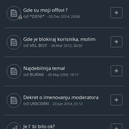
Gde su moji offovi ?
od
*DENI*
-
05 Dec 2014, 20:06
Gde je blokiraj korisnika, molim
od
VEL BOY
-
06 Mar 2012, 00:03
Najdebilnija tema!
od
BURAK
-
05 Maj 2009, 19:17
Dekret o imenovanju moderatora
od
UNIC0RN
-
23 Jun 2014, 01:12
Je l' bi bilo ok?