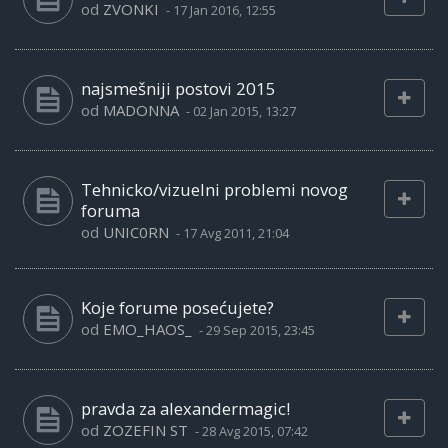
od
ZVONKI
-
17 Jan 2016, 12:55
najsmešniji postovi 2015
od
MADONNA
-
02 Jan 2015, 13:27
Tehnicko/vizuelni problemi novog
foruma
od
UNIC0RN
-
17 Avg 2011, 21:04
Koje forume posećujete?
od
EMO_HAOS_
-
29 Sep 2015, 23:45
pravda za alexandermagic!
od
ZOZEFIN ST
-
28 Avg 2015, 07:42