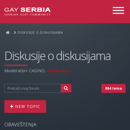
Toggle
Navigati
DISKUSIJE O DISKUSIJAMA
Diskusije o diskusijama
Moderatori:
CASINO
,
Moderators
884 tema
NEW TOPIC
OBAVEŠTENJA