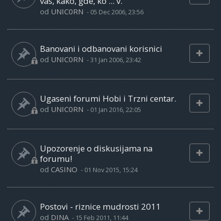
vas, kako, gde, ko ... v.
od
UNIC0RN
-
05 Dec 2006, 23:56
Banovani i odbanovani korisnici
od
UNIC0RN
-
31 Jan 2006, 23:42
Ugaseni forumi Hobi i Trzni centar.
od
UNIC0RN
-
01 Jan 2016, 22:05
Upozorenje o diskusijama na
forumu!
od
CASINO
-
01 Nov 2015, 15:24
Postovi - riznice mudrosti 2011
od
DINA
-
15 Feb 2011, 11:44