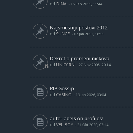
od
DINA
-
15 Feb 2011, 11:44
Najsmesniji postovi 2012.
od
SUNCE
-
02 Jan 2012, 16:11
Dekret o promeni nickova
od
UNIC0RN
-
27 Nov 2005, 20:14
RIP Gossip
od
CASINO
-
19 Jan 2026, 03:04
auto-labels on profiles!
od
VEL BOY
-
21 Okt 2020, 03:14