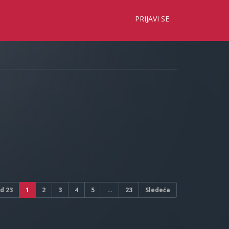
×
PRIJAVI SE
d
23
1
2
3
4
5
…
23
Sledeća