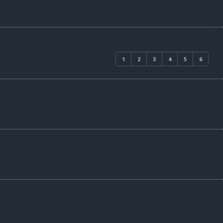
1
2
3
4
5
6