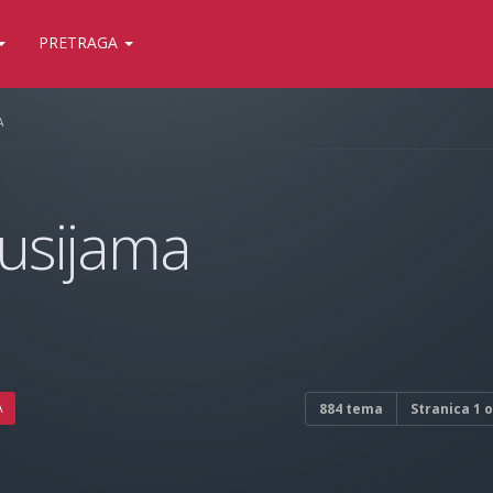
PRETRAGA
A
kusijama
A
884 tema
Stranica
1
o