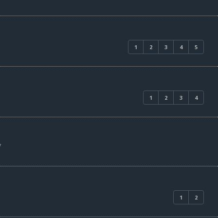
1
2
3
4
5
1
2
3
4
7
1
2