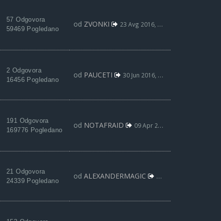
57 Odgovora
od
ZVONKI
23 Avg 2016, 20:29
59469 Pogledano
2 Odgovora
od
PAUCETI
30 Jun 2016, 10:10
16456 Pogledano
191 Odgovora
od
NOTAFRAID
09 Apr 2016, 11:41
169776 Pogledano
21 Odgovora
od
ALEXANDERMAGIC
17 Jan 2016, 20:16
24339 Pogledano