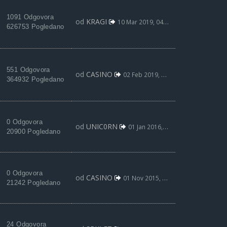
1091 Odgovora
od
KRAGI
10 Mar 2019, 04:59
626753 Pogledano
551 Odgovora
od
CASINO
02 Feb 2019, 22:21
364932 Pogledano
0 Odgovora
od
UNIC0RN
01 Jan 2016, 22:05
20900 Pogledano
0 Odgovora
od
CASINO
01 Nov 2015, 15:24
21242 Pogledano
24 Odgovora