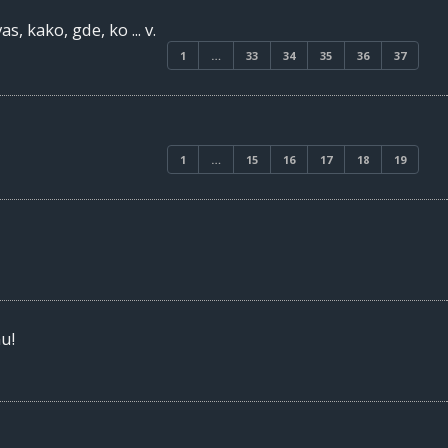
, kako, gde, ko ... v.
1
…
33
34
35
36
37
1
…
15
16
17
18
19
u!