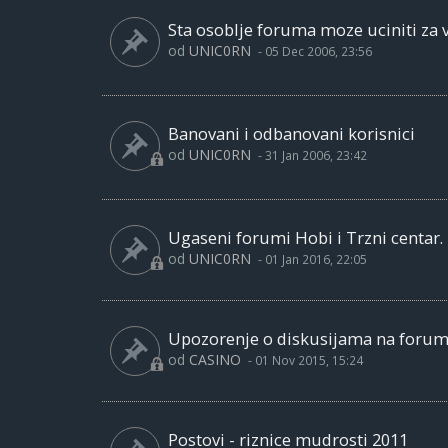
Sta osoblje foruma moze uciniti za vas
od
UNIC0RN
-
05 Dec 2006, 23:56
Banovani i odbanovani korisnici
od
UNIC0RN
-
31 Jan 2006, 23:42
Ugaseni forumi Hobi i Trzni centar.
od
UNIC0RN
-
01 Jan 2016, 22:05
Upozorenje o diskusijama na forum
od
CASINO
-
01 Nov 2015, 15:24
Postovi - riznice mudrosti 2011