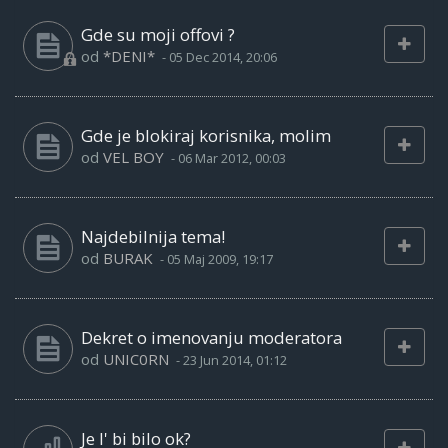
Gde su moji offovi ?
od
*DENI*
-
05 Dec 2014, 20:06
Gde je blokiraj korisnika, molim
od
VEL BOY
-
06 Mar 2012, 00:03
Najdebilnija tema!
od
BURAK
-
05 Maj 2009, 19:17
Dekret o imenovanju moderatora
od
UNIC0RN
-
23 Jun 2014, 01:12
Je l' bi bilo ok?