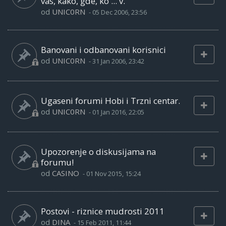
vas, kako, gde, ko ... v.
od
UNIC0RN
-
05 Dec 2006, 23:56
Banovani i odbanovani korisnici
od
UNIC0RN
-
31 Jan 2006, 23:42
Ugaseni forumi Hobi i Trzni centar.
od
UNIC0RN
-
01 Jan 2016, 22:05
Upozorenje o diskusijama na
forumu!
od
CASINO
-
01 Nov 2015, 15:24
Postovi - riznice mudrosti 2011
od
DINA
-
15 Feb 2011, 11:44