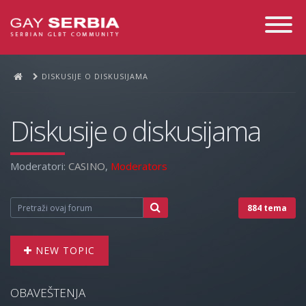
Toggle
Navigati
DISKUSIJE O DISKUSIJAMA
Diskusije o diskusijama
Moderatori:
CASINO
,
Moderators
884 tema
NEW TOPIC
OBAVEŠTENJA