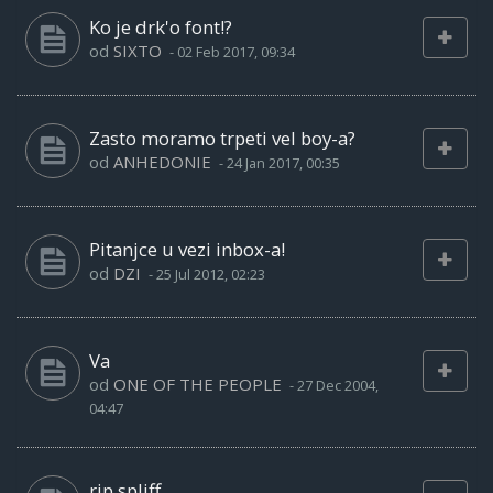
Ko je drk'o font!?
od
SIXTO
-
02 Feb 2017, 09:34
Zasto moramo trpeti vel boy-a?
od
ANHEDONIE
-
24 Jan 2017, 00:35
Pitanjce u vezi inbox-a!
od
DZI
-
25 Jul 2012, 02:23
Va
od
ONE OF THE PEOPLE
-
27 Dec 2004,
04:47
rip spliff