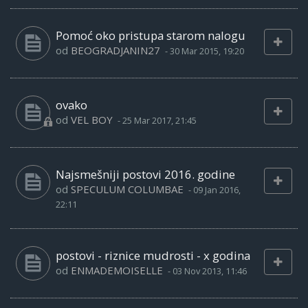
Pomoć oko pristupa starom nalogu
od
BEOGRADJANIN27
-
30 Mar 2015, 19:20
ovako
od
VEL BOY
-
25 Mar 2017, 21:45
Najsmešniji postovi 2016. godine
od
SPECULUM COLUMBAE
-
09 Jan 2016,
22:11
postovi - riznice mudrosti - x godina
od
ENMADEMOISELLE
-
03 Nov 2013, 11:46