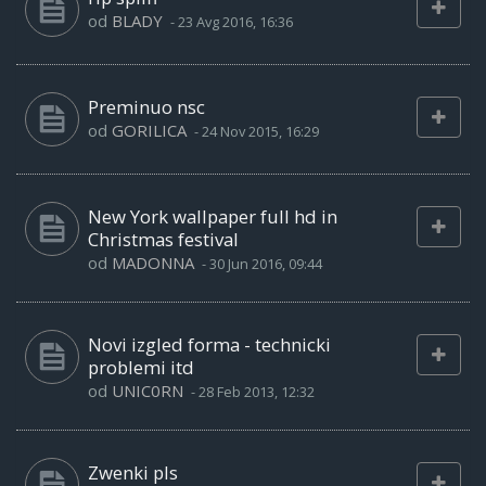
od
BLADY
-
23 Avg 2016, 16:36
Preminuo nsc
od
GORILICA
-
24 Nov 2015, 16:29
New York wallpaper full hd in
Christmas festival
od
MADONNA
-
30 Jun 2016, 09:44
Novi izgled forma - technicki
problemi itd
od
UNIC0RN
-
28 Feb 2013, 12:32
Zwenki pls