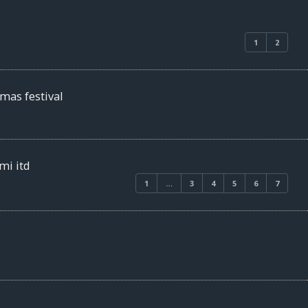
1
2
mas festival
mi itd
1
…
3
4
5
6
7