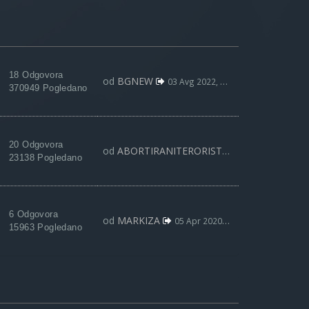
18 Odgovora
od
BGNEW
03 Avg 2022, 09:59
370949 Pogledano
20 Odgovora
od
ABORTIRANITERORISTA
23 Maj 2020, 23:
23138 Pogledano
6 Odgovora
od
MARKIZA
05 Apr 2020, 17:04
15963 Pogledano