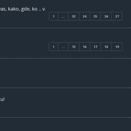
, kako, gde, ko ... v.
1
…
33
34
35
36
37
1
…
15
16
17
18
19
u!