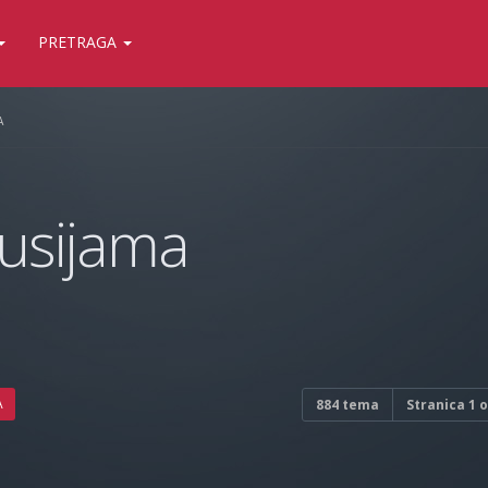
PRETRAGA
A
kusijama
A
884 tema
Stranica
1
o