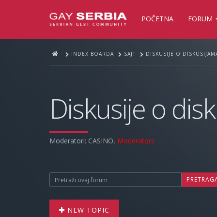
POČETNA
FORUM
INDEX BOARDA
SAJT
DISKUSIJE O DISKUSIJAM
Diskusije o dis
Moderatori:
CASINO
,
Moderators
PRETRAG
NEW TOPIC