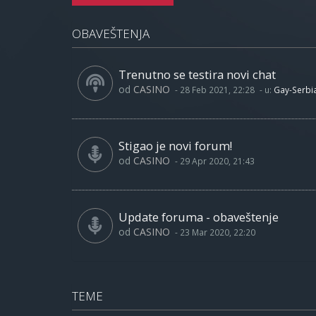
OBAVEŠTENJA
Trenutno se testira novi chat
od
CASINO
-
28 Feb 2021, 22:28
- u:
Gay-Serbi
Stigao je novi forum!
od
CASINO
-
29 Apr 2020, 21:43
Update foruma - obaveštenje
od
CASINO
-
23 Mar 2020, 22:20
TEME