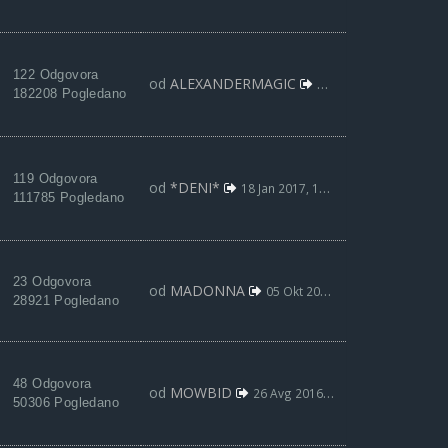
122 Odgovora
od
ALEXANDERMAGIC
31 Jan 2017, 12:38
182208 Pogledano
119 Odgovora
od
*DENI*
18 Jan 2017, 16:50
111785 Pogledano
23 Odgovora
od
MADONNA
05 Okt 2016, 10:23
28921 Pogledano
48 Odgovora
od
MOWBID
26 Avg 2016, 13:24
50306 Pogledano