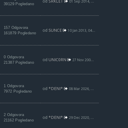
od
SRKLET
01 Sep 2014, 22:01
39129 Pogledano
157 Odgovora
od
SUNCE
10 Jan 2013, 04:06
161879 Pogledano
0 Odgovora
od
UNIC0RN
27 Nov 2005, 20:14
21387 Pogledano
1 Odgovora
od
*DENI*
08 Mar 2026, 13:14
7972 Pogledano
2 Odgovora
od
*DENI*
29 Dec 2020, 12:21
21162 Pogledano