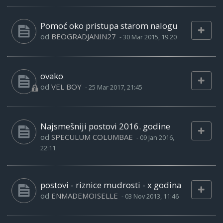
Pomoć oko pristupa starom nalogu
od
BEOGRADJANIN27
-
30 Mar 2015, 19:20
ovako
od
VEL BOY
-
25 Mar 2017, 21:45
Najsmešniji postovi 2016. godine
od
SPECULUM COLUMBAE
-
09 Jan 2016,
22:11
postovi - riznice mudrosti - x godina
od
ENMADEMOISELLE
-
03 Nov 2013, 11:46