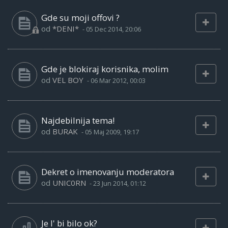
Gde su moji offovi ?
od
*DENI*
-
05 Dec 2014, 20:06
Gde je blokiraj korisnika, molim
od
VEL BOY
-
06 Mar 2012, 00:03
Najdebilnija tema!
od
BURAK
-
05 Maj 2009, 19:17
Dekret o imenovanju moderatora
od
UNIC0RN
-
23 Jun 2014, 01:12
Je l' bi bilo ok?