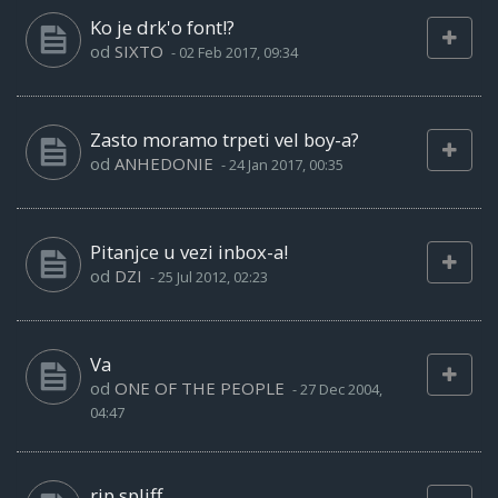
Ko je drk'o font!?
od
SIXTO
-
02 Feb 2017, 09:34
Zasto moramo trpeti vel boy-a?
od
ANHEDONIE
-
24 Jan 2017, 00:35
Pitanjce u vezi inbox-a!
od
DZI
-
25 Jul 2012, 02:23
Va
od
ONE OF THE PEOPLE
-
27 Dec 2004,
04:47
rip spliff