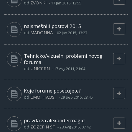
od
ZVONKI
-
17 Jan 2016, 12:55
najsmešniji postovi 2015
od
MADONNA
-
02 Jan 2015, 13:27
Tehnicko/vizuelni problemi novog
foruma
od
UNIC0RN
-
17 Avg 2011, 21:04
Koje forume posećujete?
od
EMO_HAOS_
-
29 Sep 2015, 23:45
pravda za alexandermagic!
od
ZOZEFIN ST
-
28 Avg 2015, 07:42