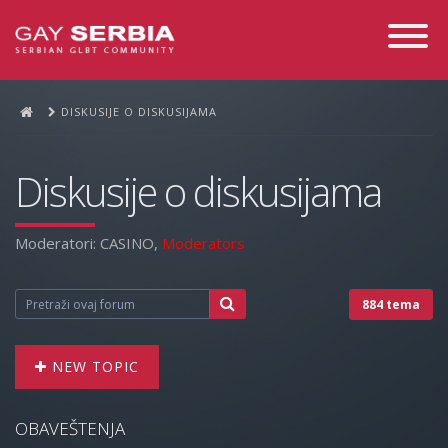
Toggle
Navigati
DISKUSIJE O DISKUSIJAMA
Diskusije o diskusijama
Moderatori:
CASINO
,
Moderators
884 tema
NEW TOPIC
OBAVEŠTENJA