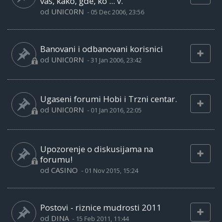
vas, kako, gde, ko ... v.
od
UNIC0RN
-
05 Dec 2006, 23:56
Banovani i odbanovani korisnici
od
UNIC0RN
-
31 Jan 2006, 23:42
Ugaseni forumi Hobi i Trzni centar.
od
UNIC0RN
-
01 Jan 2016, 22:05
Upozorenje o diskusijama na
forumu!
od
CASINO
-
01 Nov 2015, 15:24
Postovi - riznice mudrosti 2011
od
DINA
-
15 Feb 2011, 11:44