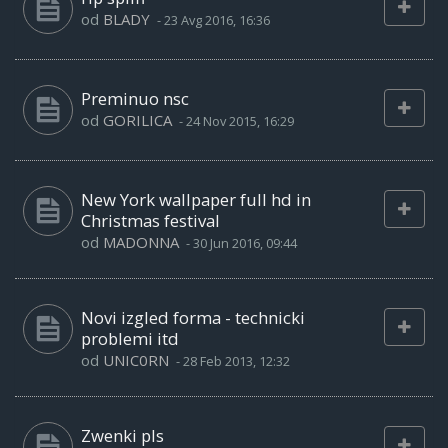
od
BLADY
-
23 Avg 2016, 16:36
Preminuo nsc
od
GORILICA
-
24 Nov 2015, 16:29
New York wallpaper full hd in
Christmas festival
od
MADONNA
-
30 Jun 2016, 09:44
Novi izgled forma - technicki
problemi itd
od
UNIC0RN
-
28 Feb 2013, 12:32
Zwenki pls